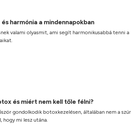
 és harmónia a mindennapokban
nek valami olyasmit, ami segít harmonikusabbá tenni a
ikat.
otox és miért nem kell tőle félni?
lőször gondolkodik botoxkezelésen, általában nem a szúr
, hogy mi lesz utána.