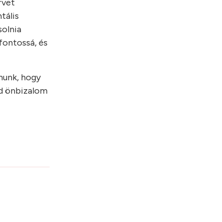
rvet
tális
solnia
fontossá, és
anunk, hogy
rd önbizalom
?