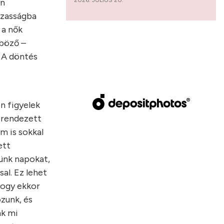
an
ázasságba
 a nők
nböző –
. A döntés
n figyelek
 rendezett
m is sokkal
ett
ünk napokat,
al. Ez lehet
hogy ekkor
ozunk, és
nk mi