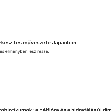
-készítés művészete Japánban
es élményben lesz része.
.
robiotikumok: a bélflóra és a hidratálás új d