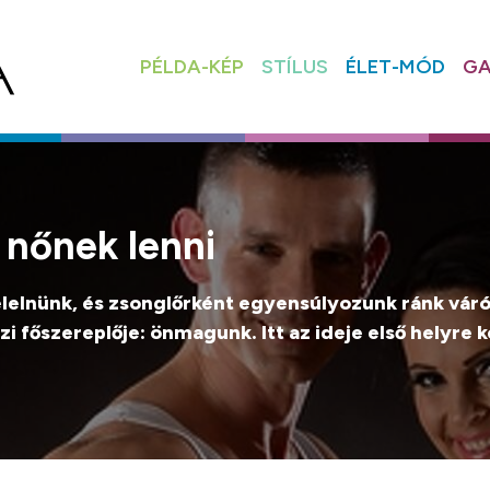
PÉLDA-KÉP
STÍLUS
ÉLET-MÓD
GA
 nőnek lenni
elnünk, és zsonglőrként egyensúlyozunk ránk váró
azi főszereplője: önmagunk. Itt az ideje első helyre