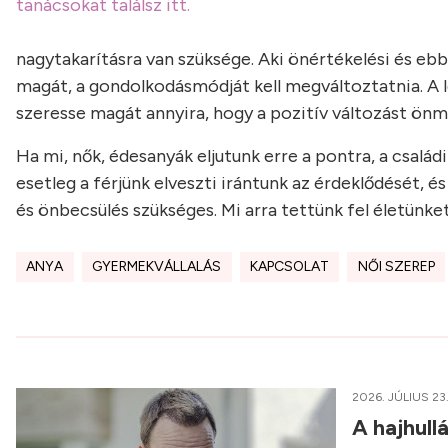
tanácsokat találsz itt.
nagytakarításra van szüksége. Aki önértékelési és ebb
magát, a gondolkodásmódját kell megváltoztatnia. A 
szeresse magát annyira, hogy a pozitív változást önma
Ha mi, nők, édesanyák eljutunk erre a pontra, a család
esetleg a férjünk elveszti irántunk az érdeklődését, é
és önbecsülés szükséges. Mi arra tettünk fel életünke
ANYA
GYERMEKVÁLLALÁS
KAPCSOLAT
NŐI SZEREP
2026. JÚLIUS 23
A hajhull