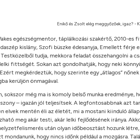
Enikő és Zsolt elég meggyőzőek, igaz? - 
akes egészségmentor, táplálkozási szakértő, 2010-es f
daszép kislány, Szofi büszke édesanyja, Emellett férje e
Testközelből tudja, mekkora feladat összehangolni a csa
lki fittségét. Sokan azt gondolhatják, hogy neki könny
. Ezért megkérdeztük, hogy szerinte egy „átlagos” nőnek
gba kerüljön önmagával.
m, sokszor még ma is komoly belső munka eredménye, 
szony – igazán jól teljesítsek. A legfontosabbnak azt t
en elvek mentén éli az életét, mi a mostani kiinduló álla
ható meg akár testi, akár lelki fejlődésének iránya. Akk
elyzetfelismerés után olyan időbeosztást hozunk létre,
t mondanunk, hogy nincs időnk például a mozgásra. Talá