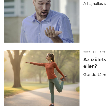
A hajhullás
2026. JÚLIUS 22
Az ízület
ellen?
Gondoltál-e