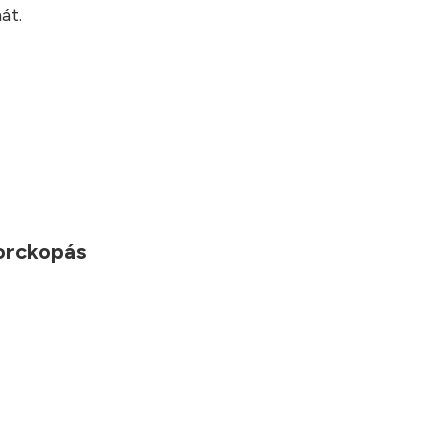
át.
porckopás