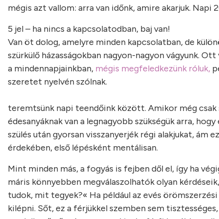
mégis azt vallom: arra van időnk, amire akarjuk. Napi
5 jel – ha nincs a kapcsolatodban, baj van!
Van öt dolog, amelyre minden kapcsolatban, de külön
szürkülő házasságokban nagyon-nagyon vágyunk. Ott
a mindennapjainkban,
mégis megfeledkezünk róluk,
pe
szeretet nyelvén szólnak.
teremtsünk napi teendőink között. Amikor még csak 
édesanyáknak van a legnagyobb szükségük arra, hogy 
szülés után gyorsan visszanyerjék régi alakjukat, á
érdekében, első lépésként mentálisan.
Mint minden más, a fogyás is fejben dől el, így ha vég
máris könnyebben megválaszolhatók olyan kérdéseik,
tudok, mit tegyek?« Ha például az evés örömszerzési
kilépni. Sőt, ez a férjükkel szemben sem tisztességes