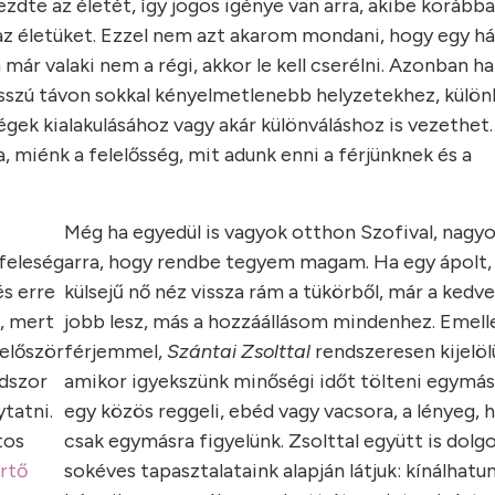
ezdte az életét, így jogos igénye van arra, akibe korább
e az életüket. Ezzel nem azt akarom mondani, hogy egy h
ár valaki nem a régi, akkor le kell cserélni. Azonban ha
osszú távon sokkal kényelmetlenebb helyzetekhez, külö
égek kialakulásához vagy akár különváláshoz is vezethet
ra, miénk a felelősség, mit adunk enni a férjünknek és a
Még ha egyedül is vagyok otthon Szofival, nagyo
–feleség
arra, hogy rendbe tegyem magam. Ha egy ápolt,
és erre
külsejű nő néz vissza rám a tükörből, már a kedve
s, mert
jobb lesz, más a hozzáállásom mindenhez. Emell
először
férjemmel,
Szántai Zsolttal
rendszeresen kijelöl
odszor
amikor igyekszünk minőségi időt tölteni egymáss
tatni.
egy közös reggeli, ebéd vagy vacsora, a lényeg, 
tos
csak egymásra figyelünk. Zsolttal együtt is dolg
rtő
sokéves tapasztalataink alapján látjuk: kínálhatu