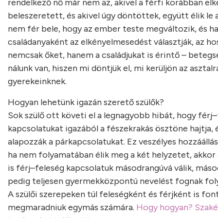
rendelkező nő már nem az, akivel a férfi korábban elk
beleszeretett, és akivel úgy döntöttek, együtt élik l
nem fér bele, hogy az ember teste megváltozik, és ha m
családanyaként az elkényelmesedést választják, az h
nemcsak őket, hanem a családjukat is érintő – betegs
nálunk van, hiszen mi döntjük el, mi kerüljön az asztal
gyerekeinknek.
Hogyan lehetünk igazán szerető szülők?
Sok szülő ott követi el a legnagyobb hibát, hogy férj
kapcsolatukat igazából a fészekrakás ösztöne hajtja, 
alapozzák a párkapcsolatukat. Ez veszélyes hozzáállá
ha nem folyamatában élik meg a két helyzetet, akkor 
is férj–feleség kapcsolatuk másodrangúvá válik, más
pedig teljesen gyermekközpontú nevelést fognak foly
A szülői szerepeken túl feleségként és férjként is fon
megmaradniuk egymás számára.
Hogy hogyan? Szaké