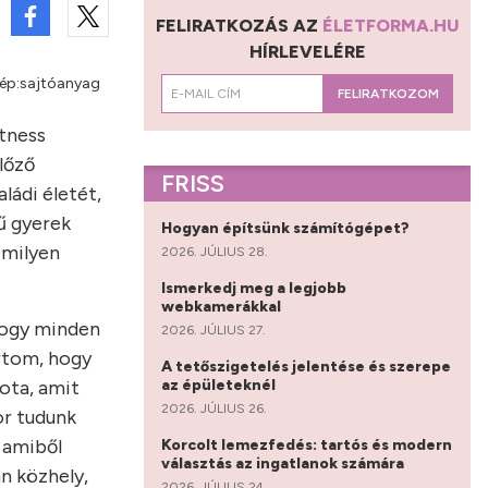
FELIRATKOZÁS AZ
ÉLETFORMA.HU
HÍRLEVELÉRE
Kép:sajtóanyag
FELIRATKOZOM
itness
lőző
FRISS
ládi életét,
ű gyerek
Hogyan építsünk számítógépet?
 milyen
2026. JÚLIUS 28.
Ismerkedj meg a legjobb
webkamerákkal
hogy minden
2026. JÚLIUS 27.
artom, hogy
A tetőszigetelés jelentése és szerepe
az épületeknél
pota, amit
2026. JÚLIUS 26.
or tudunk
 amiből
Korcolt lemezfedés: tartós és modern
választás az ingatlanok számára
n közhely,
2026. JÚLIUS 24.