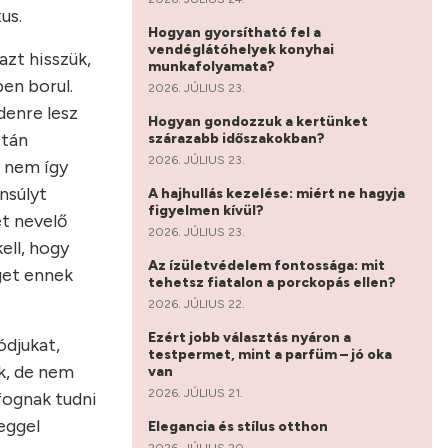
us.
Hogyan gyorsítható fel a
vendéglátóhelyek konyhai
azt hisszük,
munkafolyamata?
ben borul.
2026. JÚLIUS 23.
denre lesz
Hogyan gondozzuk a kertünket
ztán
szárazabb időszakokban?
2026. JÚLIUS 23.
n nem így
nsúlyt
A hajhullás kezelése: miért ne hagyja
figyelmen kívül?
t nevelő
2026. JÚLIUS 23.
ell, hogy
Az ízületvédelem fontossága: mit
get ennek
tehetsz fiatalon a porckopás ellen?
2026. JÚLIUS 22.
Ezért jobb választás nyáron a
ódjukat,
testpermet, mint a parfüm – jó oka
k, de nem
van
2026. JÚLIUS 21.
fognak tudni
eggel
Elegancia és stílus otthon
2026. JÚLIUS 20.