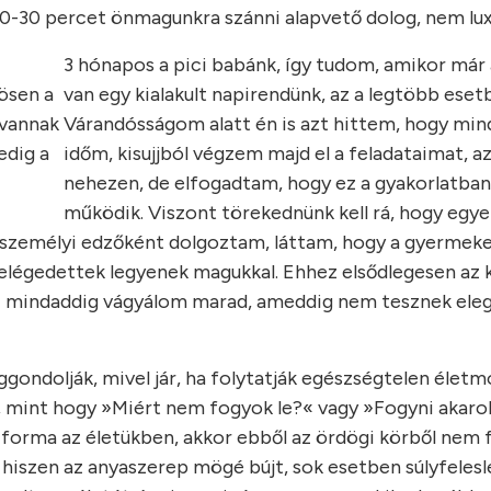
 20-30 percet önmagunkra szánni alapvető dolog, nem lux
3 hónapos a pici babánk, így tudom, amikor már 
ösen a
van egy kialakult napirendünk, az a legtöbb eset
 vannak
Várandósságom alatt én is azt hittem, hogy min
dig a
időm, kisujjból végzem majd el a feladataimat, a
nehezen, de elfogadtam, hogy ez a gyakorlatba
működik. Viszont törekednünk kell rá, hogy egye
személyi edzőként dolgoztam, láttam, hogy a gyermeke
elégedettek legyenek magukkal. Ehhez elsődlegesen az k
m ez mindaddig vágyálom marad, ameddig nem tesznek ele
iggondolják, mivel jár, ha folytatják egészségtelen életm
 mint hogy »Miért nem fogyok le?« vagy »Fogyni akaro
 forma az életükben, akkor ebből az ördögi körből nem 
, hiszen az anyaszerep mögé bújt, sok esetben súlyfelesl