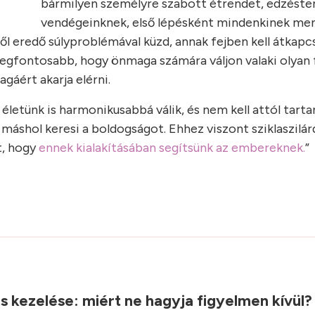
bármilyen személyre szabott étrendet, edzéste
vendégeinknek, első lépésként mindenkinek men
ől eredő súlyproblémával küzd, annak fejben kell átkapc
legfontosabb, hogy önmaga számára váljon valaki olyan 
gáért akarja elérni.
i életünk is harmonikusabbá válik, és nem kell attól tart
s máshol keresi a boldogságot. Ehhez viszont sziklaszilá
t, hogy
ennek kialakításában segítsünk az embereknek.
”
.
ás kezelése: miért ne hagyja figyelmen kívül