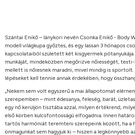
Szántai Enikő – lánykori nevén Csonka Enikő - Body W
modell világkupa győztes, és egy lassan 3 hónapos cso
kapcsolataiból született két kisgyermek pótanyukája. 
munkáját, mindeközben megőrizve nőiességét, testi-le
mellett is nőiesnek maradni, mivel mindig is sportolt
lépéseket kell tennie annak érdekében, hogy összhan
„Nekem sem volt egyszerű a mai állapotomat elérne
szerepemben – mint édesanya, feleség, barát, üzletas
egy nő kerüljön tisztába azzal, milyen értékrend, mily
első körben kulcsfontosságú elfogadnia. Innen határoz
tartós harmóniát teremteni szerepeink között, ha a h
önmagunkat sem hagyjuk ki – hiszen a legkönnyebb az