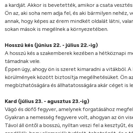
a kardját. Akkor is bevetették, amikor a csata vesztésr
Ön az, aki soha nem adja fel, és aki bármilyen nehéz,
annak, hogy képes az érem mindkét oldalát látni, val
sokan mások is megélnek a környezetében.
Hosszú kés (június 22. - július 22.-ig)
A hosszú kés a szakemberek kezében a hétköznapi me
támadnak vele.
Éppen úgy, ahogy ön is szeret kimaradni a vitákból. A
körülmények között biztosítja megélhetésüket. Ön az i
megbízhatóságára és állhatatosságára akár céget is le
Kard (július 23. - agusztus 23.-ig)
Vágó és döfő fegyver, amelynek forgatásához megfele
Gyakran a nemesség fegyvere volt, ahogyan az ön vise
Távol áll öntől a bosszú, nyíltan veszi fel a kesztyűt