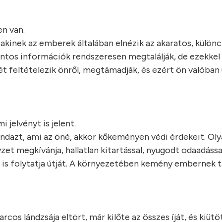
en van.
akinek az emberek általában elnézik az akaratos, különc
 fontos információk rendszeresen megtalálják, de ezekkel
jét feltételezik önről, megtámadják, és ezért ön valóba
 jelvényt is jelent.
indazt, ami az öné, akkor kőkeményen védi érdekeit. Oly
zet megkívánja, hallatlan kitartással, nyugodt odaadássa
 is folytatja útját. A környezetében kemény embernek ta
rcos lándzsája eltört, már kilőte az összes íját, és kiüt