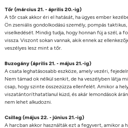
Tőr (március 21. - április 20.-ig)
A tőr csak akkor éri el hatását, ha ügyes ember kezéb
Ön zseniális gondolkodású személy, pompás taktikus, 
viselkedését. Mindig tudja, hogy honnan fúj a szél, a
vissza. Viszont sokan vannak, akik ennek az ellenkező
veszélyes lesz mint a tőr.
Buzogány (április 21. - május 21.-ig)
A csata leghatásosabb eszköze, amely vezéri, fejedelmi
Nem támad ok nélkül senkit, de ha veszélyben látja m
csap, hogy szinte összezúzza ellenfelét. Amikor a hely
viszatántoríthatatlanul küzd, és akár lemondások árán
nem lehet alkudozni.
Csillag (május 22. - június 21.-ig)
A harcban akkor használták ezt a fegyvert, amikor a ha