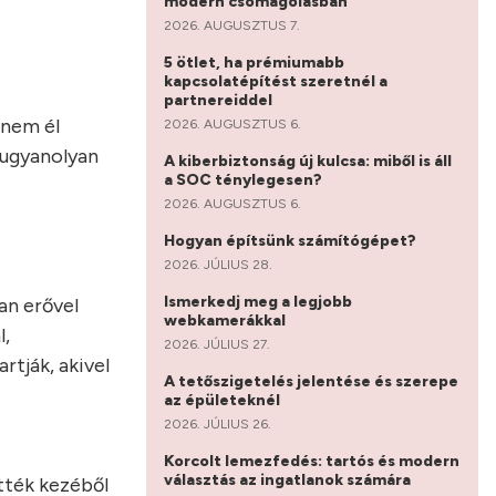
modern csomagolásban
2026. AUGUSZTUS 7.
5 ötlet, ha prémiumabb
kapcsolatépítést szeretnél a
partnereiddel
 nem él
2026. AUGUSZTUS 6.
n ugyanolyan
A kiberbiztonság új kulcsa: miből is áll
a SOC ténylegesen?
2026. AUGUSZTUS 6.
Hogyan építsünk számítógépet?
2026. JÚLIUS 28.
Ismerkedj meg a legjobb
an erővel
webkamerákkal
l,
2026. JÚLIUS 27.
rtják, akivel
A tetőszigetelés jelentése és szerepe
az épületeknél
2026. JÚLIUS 26.
Korcolt lemezfedés: tartós és modern
választás az ingatlanok számára
ötték kezéből