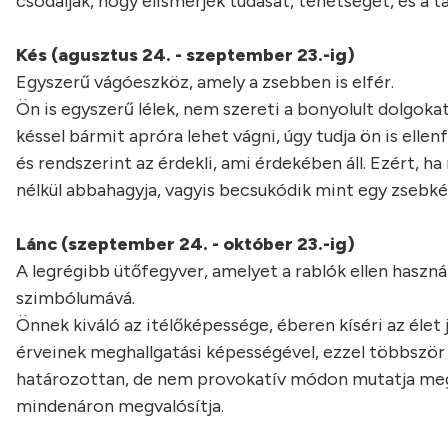
csodálják, hogy elismerjék tudását, tehetségét, és a 
Kés (agusztus 24. - szeptember 23.-ig)
Egyszerű vágóeszköz, amely a zsebben is elfér.
Ön is egyszerű lélek, nem szereti a bonyolult dolgoka
késsel bármit apróra lehet vágni, úgy tudja ön is ellenf
és rendszerint az érdekli, ami érdekében áll. Ezért, 
nélkül abbahagyja, vagyis becsukódik mint egy zsebké
Lánc (szeptember 24. - október 23.-ig)
A legrégibb ütőfegyver, amelyet a rablók ellen haszná
szimbólumává.
Önnek kiváló az itélőképessége, éberen kíséri az élet j
érveinek meghallgatási képességével, ezzel többször e
határozottan, de nem provokatív módon mutatja meg. 
mindenáron megvalósítja.