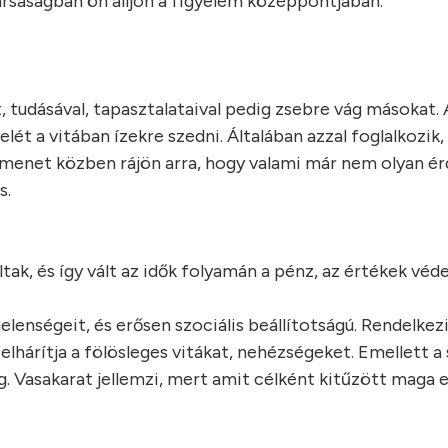
társaságban ön álljon a figyelem középpontjában.
t, tudásával, tapasztalataival pedig zsebre vág másokat.
elét a vitában ízekre szedni. Általában azzal foglalkozik,
ha menet közben rájön arra, hogy valami már nem olyan ér
s.
ltak, és így vált az idők folyamán a pénz, az értékek vé
elenségeit, és erősen szociális beállítotságú. Rendelkezi
lhárítja a fölösleges vitákat, nehézségeket. Emellett a 
Vasakarat jellemzi, mert amit célként kitűzött maga el