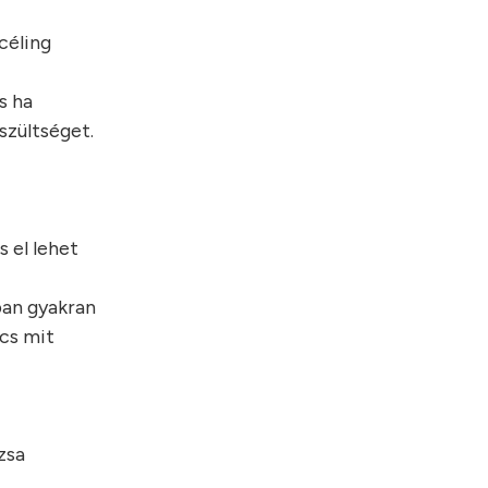
céling
s ha
eszültséget.
s el lehet
ban gyakran
ncs mit
zsa