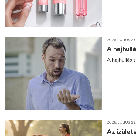
2026. JÚLIUS 23
A hajhull
A hajhullás
2026. JÚLIUS 22
Az ízület