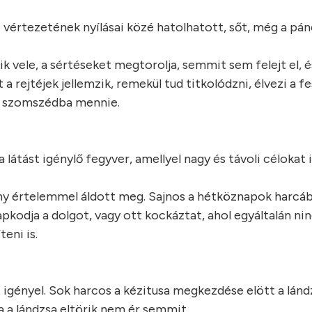
e vértezetének nyílásai közé hatolhatott, sőt, még a pán
ik vele, a sértéseket megtorolja, semmit sem felejt el, é
 a rejtéjek jellemzik, remekül tud titkolódzni, élvezi a f
 a szomszédba mennie.
 látást igénylő fegyver, amellyel nagy és távoli célokat i
kony értelemmel áldott meg. Sajnos a hétköznapok harcá
apkodja a dolgot, vagy ott kockáztat, ahol egyáltalán ni
eni is.
igényel. Sok harcos a kézitusa megkezdése elött a lánd
a a lándzsa eltörik nem ér semmit.