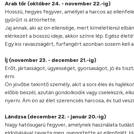
Arab tőr (október 24. - november 22.-ig)
Hosszú, hegyes fegyver, amellyel a harcos az ellenfel
gyűrűit is áttörhette.
Jaj annak, aki az ön ellensége, mert kíméletlenül elbán
elérkezet a bosszú ideje, akkor színre lép. Egész életét
Egy kis ravaszságért, furfangért azonban sosem kell
Íj (november 23. - december 21.-ig)
Erőt, jártasságot, ügyességet, gyorsaságot, jó és tiszta
érni.
Ön jövőbe tekintő személy, akit a sors éles és hajlé
előbb beszél, azután gondolkodik vagy cselekszik, elk
nyerni. Ám ön az élet szerencsés harcosa, és tud veszít
Lándzsa (december 22. - január 20.-ig)
Nagy hatósugarú fegyver, amelynek használata tudást 
eldobásával zavarta meg, gyengítette az ellenfelét. H