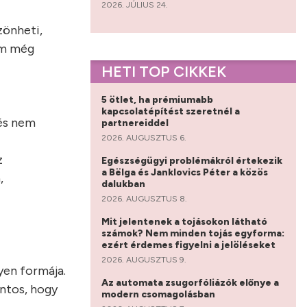
2026. JÚLIUS 24.
zönheti,
nem még
HETI TOP CIKKEK
5 ötlet, ha prémiumabb
kapcsolatépítést szeretnél a
 és nem
partnereiddel
2026. AUGUSZTUS 6.
z
Egészségügyi problémákról értekezik
a Bëlga és Janklovics Péter a közös
,
dalukban
2026. AUGUSZTUS 8.
Mit jelentenek a tojásokon látható
számok? Nem minden tojás egyforma:
ezért érdemes figyelni a jelöléseket
2026. AUGUSZTUS 9.
yen formája.
Az automata zsugorfóliázók előnye a
ontos, hogy
modern csomagolásban