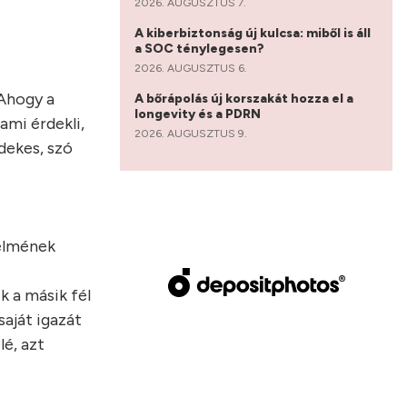
2026. AUGUSZTUS 7.
A kiberbiztonság új kulcsa: miből is áll
a SOC ténylegesen?
2026. AUGUSZTUS 6.
 Ahogy a
A bőrápolás új korszakát hozza el a
longevity és a PDRN
 ami érdekli,
2026. AUGUSZTUS 9.
dekes, szó
delmének
k a másik fél
saját igazát
é, azt