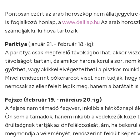
Pontosan ezért az arab horoszkóp nem állatjegyekre o
is foglalkozó honlap, a
www.delilap.hu
Az arab horoszk
számolják ki, ki hova tartozik.
Parittya
(január 21. - február 18.-ig):
A parittya csak megfelelő távolságból hat, akkor visz
távolságot tartani, és amikor harcra kerül a sor, ne
győzhet, vagy akikkel elvégeztetheti a piszkos munká
Mivel rendszerint pókerarcot visel, nem tudják, hogy 
nemcsak az ellenfeleit lepik meg, hanem a barátait is
Fejsze (február 19. - március 20.-ig)
A fejsze nem támadó fegyver, inkább a hétköznapi élete
Ön sem a támadók, hanem inkább a védekezők közé ta
őrültségnek tartják az önfeláldozását, ám, ha bekerül
megmondja a véleményét, rendszerint feldúlt képet vá