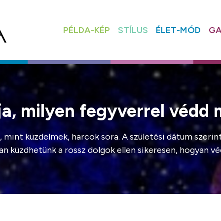
PÉLDA-KÉP
STÍLUS
ÉLET-MÓD
GA
ja, milyen fegyverrel védd
 mint küzdelmek, harcok sora. A születési dátum szeri
an küzdhetünk a rossz dolgok ellen sikeresen, hogyan 