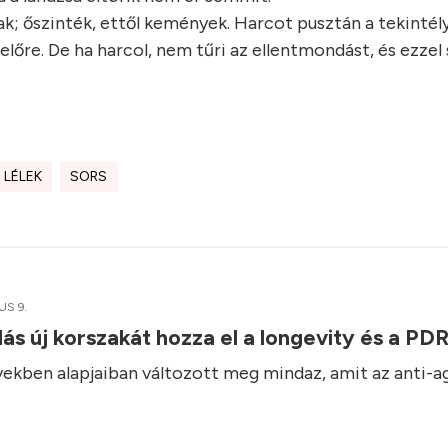
nak; őszinték, ettől kemények. Harcot pusztán a tekinté
 előre. De ha harcol, nem tűri az ellentmondást, és ezzel
LÉLEK
SORS
US 9.
ás új korszakát hozza el a longevity és a P
vekben alapjaiban változott meg mindaz, amit az anti-a