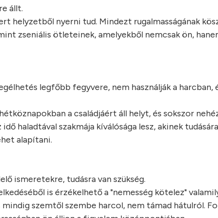
e állt.
 vert helyzetből nyerni tud. Mindezt rugalmasságának kös
amint zseniális ötleteinek, amelyekből nemcsak ön, ha
gélhetés legfőbb fegyvere, nem használják a harcban,
 hétköznapokban a családjáért áll helyt, és sokszor nehé
dő haladtával szakmája kíválósága lesz, akinek tudására
het alapítani.
lő ismeretekre, tudásra van szükség.
lkedéséből is érzékelhető a "nemesség kötelez" valamil
, és mindig szemtől szembe harcol, nem támad hátulról. F