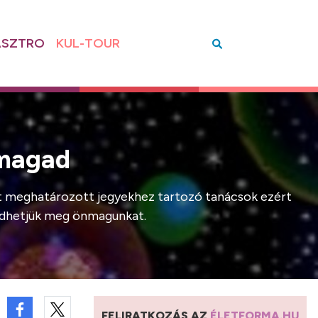
SZTRO
KUL-TOUR
 magad
nt meghatározott jegyekhez tartozó tanácsok ezért
védhetjük meg önmagunkat.
FELIRATKOZÁS AZ
ÉLETFORMA.HU