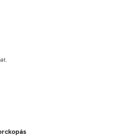
?
át.
porckopás