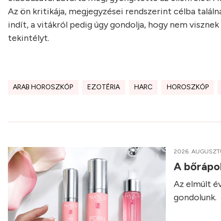
Az ön kritikája, megjegyzései rendszerint célba talál
indít, a vitákról pedig úgy gondolja, hogy nem visznek
tekintélyt.
ARAB HOROSZKÓP
EZOTÉRIA
HARC
HOROSZKÓP
2026. AUGUSZT
A bőrápol
Az elmúlt é
gondolunk.