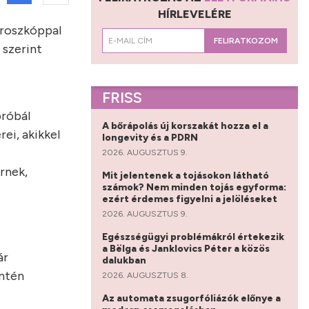
HÍRLEVELÉRE
oroszkóppal
FELIRATKOZOM
 szerint
FRISS
próbál
A bőrápolás új korszakát hozza el a
ei, akikkel
longevity és a PDRN
2026. AUGUSZTUS 9.
rnek,
Mit jelentenek a tojásokon látható
számok? Nem minden tojás egyforma:
ezért érdemes figyelni a jelöléseket
2026. AUGUSZTUS 9.
Egészségügyi problémákról értekezik
a Bëlga és Janklovics Péter a közös
ár
dalukban
intén
2026. AUGUSZTUS 8.
Az automata zsugorfóliázók előnye a