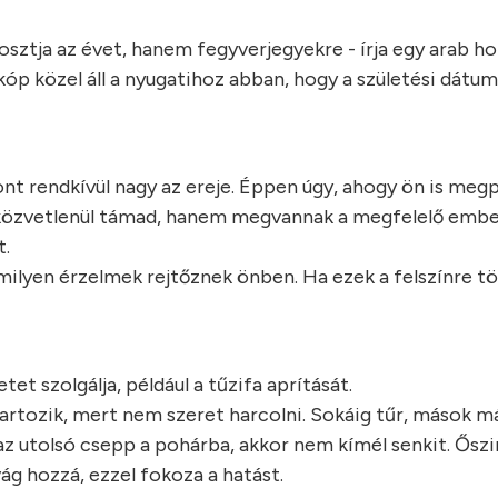
sztja az évet, hanem fegyverjegyekre - írja egy arab h
óp közel áll a nyugatihoz abban, hogy a születési dátum
ont rendkívül nagy az ereje. Éppen úgy, ahogy ön is meg
m közvetlenül támad, hanem megvannak a megfelelő ember
t.
milyen érzelmek rejtőznek önben. Ha ezek a felszínre tö
.
t szolgálja, például a tűzifa aprítását.
rtozik, mert nem szeret harcolni. Sokáig tűr, mások m
 az utolsó csepp a pohárba, akkor nem kímél senkit. Ősz
g hozzá, ezzel fokoza a hatást.