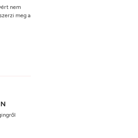
lyért nem
 szerzi meg a
DRN
gingről