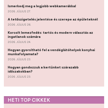
Ismerkedj meg a legjobb webkamerákkal
2026. JÚLIUS 27.
A tetőszigetelés jelentése és szerepe az épületeknél
2026. JÚLIUS 26.
Korcolt lemezfedés: tartós és modern választás az
ingatlanok számára
2026. JÚLIUS 24.
Hogyan gyorsítható fel a vendéglátóhelyek konyhai
munkafolyamata?
2026. JÚLIUS 23.
Hogyan gondozzuk a kertünket szárazabb
időszakokban?
2026. JÚLIUS 23.
HETI TOP CIKKEK