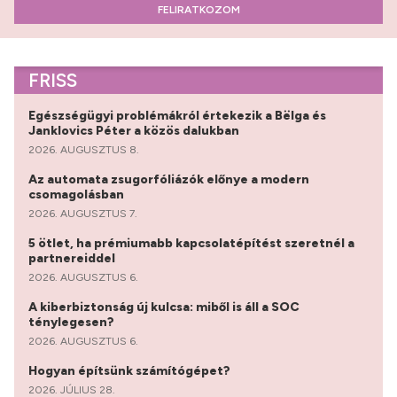
FELIRATKOZOM
FRISS
Egészségügyi problémákról értekezik a Bëlga és
Janklovics Péter a közös dalukban
2026. AUGUSZTUS 8.
Az automata zsugorfóliázók előnye a modern
csomagolásban
2026. AUGUSZTUS 7.
5 ötlet, ha prémiumabb kapcsolatépítést szeretnél a
partnereiddel
2026. AUGUSZTUS 6.
A kiberbiztonság új kulcsa: miből is áll a SOC
ténylegesen?
2026. AUGUSZTUS 6.
Hogyan építsünk számítógépet?
2026. JÚLIUS 28.