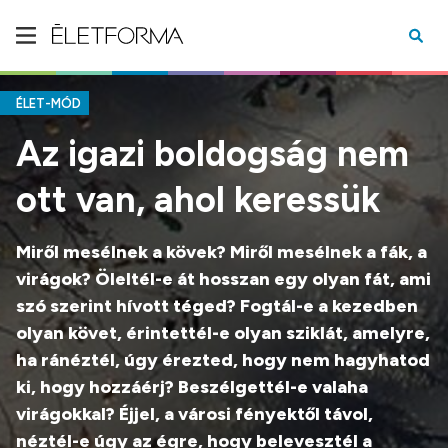
ÉLET-MÓD
Az igazi boldogság nem
ott van, ahol keressük
Miről mesélnek a kövek? Miről mesélnek a fák, a
virágok? Öleltél-e át hosszan egy olyan fát, ami
szó szerint hívott téged? Fogtál-e a kezedben
olyan követ, érintettél-e olyan sziklát, amelyre,
ha ránéztél, úgy érezted, hogy nem hagyhatod
ki, hogy hozzáérj? Beszélgettél-e valaha
virágokkal? Éjjel, a városi fényektől távol,
néztél-e úgy az égre, hogy belevesztél a