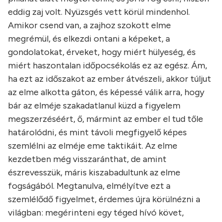
eddig zaj volt. Nyüzsgés vett körül mindenhol.
Amikor csend van, a zajhoz szokott elme
megrémül, és elkezdi ontani a képeket, a
gondolatokat, érveket, hogy miért hülyeség, és
miért haszontalan időpocsékolás ez az egész. Ám,
ha ezt az időszakot az ember átvészeli, akkor túljut
az elme alkotta gáton, és képessé válik arra, hogy
bár az elméje szakadatlanul küzd a figyelem
megszerzéséért, ő, mármint az ember el tud tőle
határolódni, és mint távoli megfigyelő képes
szemlélni az elméje eme taktikáit. Az elme
kezdetben még visszaránthat, de amint
észrevesszük, máris kiszabadultunk az elme
fogságából. Megtanulva, elmélyítve ezt a
szemlélődő figyelmet, érdemes újra körülnézni a
világban: megérinteni egy téged hívó követ,