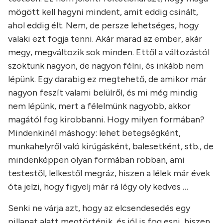
mögött kell hagyni mindent, amit eddig csinált,
ahol eddig élt. Nem, de persze lehetséges, hogy
valaki ezt fogja tenni. Akár marad az ember, akár
megy, megváltozik sok minden. Ettől a változástól
szoktunk nagyon, de nagyon félni, és inkább nem
lépünk. Egy darabig ez megtehető, de amikor már
nagyon feszít valami belülről, és mi még mindig
nem lépünk, mert a félelmünk nagyobb, akkor
magától fog kirobbanni. Hogy milyen formában?
Mindenkinél máshogy: lehet betegségként,
munkahelyről való kirúgásként, balesetként, stb., de
mindenképpen olyan formában robban, ami
testestől, lelkestől megráz, hiszen a lélek már évek
óta jelzi, hogy figyelj már rá légy oly kedves …
Senki ne várja azt, hogy az elcsendesedés egy
pillanat alatt megtörténik, és jól is fog esni, hiszen