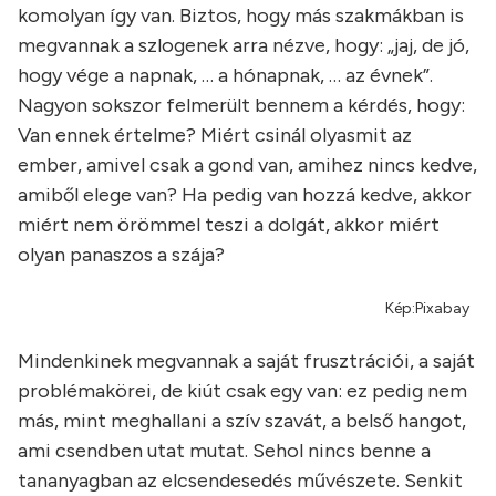
komolyan így van. Biztos, hogy más szakmákban is
megvannak a szlogenek arra nézve, hogy: „jaj, de jó,
hogy vége a napnak, … a hónapnak, … az évnek”.
Nagyon sokszor felmerült bennem a kérdés, hogy:
Van ennek értelme? Miért csinál olyasmit az
ember, amivel csak a gond van, amihez nincs kedve,
amiből elege van? Ha pedig van hozzá kedve, akkor
miért nem örömmel teszi a dolgát, akkor miért
olyan panaszos a szája?
Kép:Pixabay
Mindenkinek megvannak a saját frusztrációi, a saját
problémakörei, de kiút csak egy van: ez pedig nem
más, mint meghallani a szív szavát, a belső hangot,
ami csendben utat mutat. Sehol nincs benne a
tananyagban az elcsendesedés művészete. Senkit