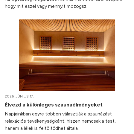
hogy mit eszel vagy mennyit mozogsz.
2026. JÚNIUS 17.
Élvezd a különleges szaunaélményeket
Napjainkban egyre többen választják a szaunázást
relaxációs tevékenységként, hiszen nemcsak a test,
hanem a lélek is feltöltődhet általa.