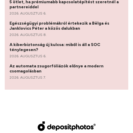
5 ötlet, ha prémiumabb kapcsolatépítést szeretnél a
partnereiddel
2026. AUGUSZTUS 6.
Egészségügyi problémákról értekezik a Bëlga és
Janklovics Péter a közös dalukban
2026. AUGUSZTUS 8.
A kiberbiztonság új kulcsa: miből is áll a SOC
ténylegesen?
2026. AUGUSZTUS 6.
Az automata zsugorfóliázók előnye a modern
csomagolásban
2026. AUGUSZTUS 7.