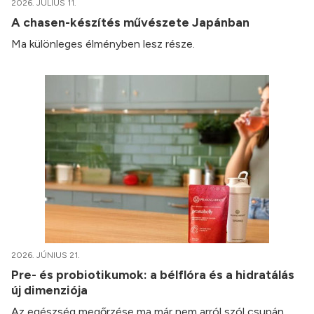
2026. JÚLIUS 11.
A chasen-készítés művészete Japánban
Ma különleges élményben lesz része.
2026. JÚNIUS 21.
Pre- és probiotikumok: a bélflóra és a hidratálás
új dimenziója
Az egészség megőrzése ma már nem arról szól csupán,