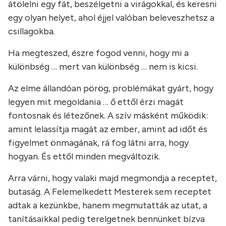
átölelni egy fát, beszélgetni a virágokkal, és keresni
egy olyan helyet, ahol éjjel valóban beleveszhetsz a
csillagokba.
Ha megteszed, észre fogod venni, hogy mi a
különbség … mert van különbség … nem is kicsi.
Az elme állandóan pörög, problémákat gyárt, hogy
legyen mit megoldania … ő ettől érzi magát
fontosnak és létezőnek. A szív másként működik:
amint lelassítja magát az ember, amint ad időt és
figyelmet önmagának, rá fog látni arra, hogy
hogyan. És ettől minden megváltozik.
Arra várni, hogy valaki majd megmondja a receptet,
butaság. A Felemelkedett Mesterek sem receptet
adtak a kezünkbe, hanem megmutatták az utat, a
tanításaikkal pedig terelgetnek bennünket bízva