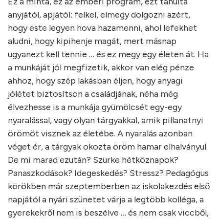
Ez a minta, ez az emberi program, ezt tanulta
anyjától, apjától: felkel, elmegy dolgozni azért,
hogy este legyen hova hazamenni, ahol lefekhet
aludni, hogy kipihenje magát, mert másnap
ugyanezt kell tennie … és ez megy egy életen át. Ha
a munkáját jól megfizetik, akkor van elég pénze
ahhoz, hogy szép lakásban éljen, hogy anyagi
jólétet biztosítson a családjának, néha még
élvezhesse is a munkája gyümölcsét egy-egy
nyaralással, vagy olyan tárgyakkal, amik pillanatnyi
örömöt visznek az életébe. A nyaralás azonban
véget ér, a tárgyak okozta öröm hamar elhalványul.
De mi marad ezután? Szürke hétköznapok?
Panaszkodások? Idegeskedés? Stressz? Pedagógus
körökben már szeptemberben az iskolakezdés első
napjától a nyári szünetet várja a legtöbb kolléga, a
gyerekekről nem is beszélve … és nem csak viccből,