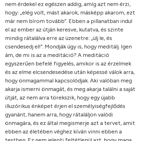
nem érdekel ez egészen addig, amíg azt nem érzi,
hogy: „elég volt, mást akarok, másképp akarom, ezt
már nem bírom tovább”. Ebben a pillanatban indul
el az ember az útján keresve, kutatva, és szinte
mindig rátalálva erre az üzenetre: „ülj le, és
csendesedj el!”. Mondják úgy is, hogy meditálj. Igen
ám, de mi is az a meditáció? A meditáció
egyszerűen befelé figyelés, amikor is az érzelmek
és az elme elcsendesedése után képessé válok arra,
hogy önmagammal kapcsolódjak. Aki valóban meg
akarja ismerni önmagát, és meg akarja találni a saját
útját, az nem arra törekszik, hogy egy újabb
illuzórikus énképet érjen el személyiségfejlődés
gyanánt, hanem arra, hogy rátaláljon valódi
önmagára, és ez által megismerje azt a tervet, amit
ebben az életében véghez kíván vinni ebben a
testben. Ez nem jelenti feltétlenül azt, hogy maga