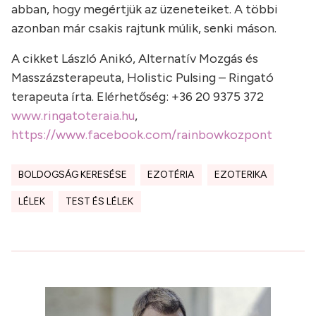
abban, hogy megértjük az üzeneteiket. A többi
azonban már csakis rajtunk múlik, senki máson.
A cikket László Anikó, Alternatív Mozgás és
Masszázsterapeuta, Holistic Pulsing – Ringató
terapeuta írta. Elérhetőség: +36 20 9375 372
www.ringatoteraia.hu
,
https://www.facebook.com/rainbowkozpont
BOLDOGSÁG KERESÉSE
EZOTÉRIA
EZOTERIKA
LÉLEK
TEST ÉS LÉLEK