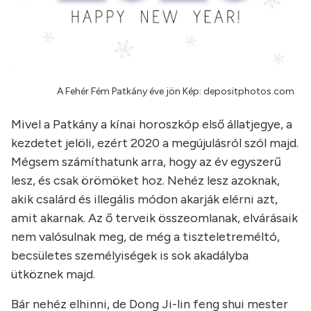
A Fehér Fém Patkány éve jön Kép: depositphotos.com
Mivel a Patkány a kínai horoszkóp első állatjegye, a
kezdetet jelöli, ezért 2020 a megújulásról szól majd.
Mégsem számíthatunk arra, hogy az év egyszerű
lesz, és csak örömöket hoz. Nehéz lesz azoknak,
akik csalárd és illegális módon akarják elérni azt,
amit akarnak. Az ő terveik összeomlanak, elvárásaik
nem valósulnak meg, de még a tiszteletreméltó,
becsületes személyiségek is sok akadályba
ütköznek majd.
Bár nehéz elhinni, de Dong Ji-lin feng shui mester