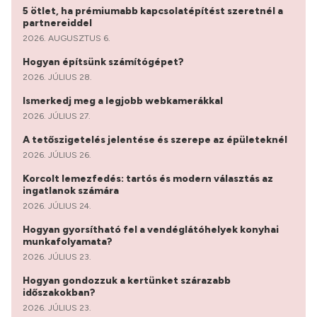
5 ötlet, ha prémiumabb kapcsolatépítést szeretnél a
partnereiddel
2026. AUGUSZTUS 6.
Hogyan építsünk számítógépet?
2026. JÚLIUS 28.
Ismerkedj meg a legjobb webkamerákkal
2026. JÚLIUS 27.
A tetőszigetelés jelentése és szerepe az épületeknél
2026. JÚLIUS 26.
Korcolt lemezfedés: tartós és modern választás az
ingatlanok számára
2026. JÚLIUS 24.
Hogyan gyorsítható fel a vendéglátóhelyek konyhai
munkafolyamata?
2026. JÚLIUS 23.
Hogyan gondozzuk a kertünket szárazabb
időszakokban?
2026. JÚLIUS 23.