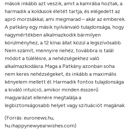
mások inkább azt veszik, amit a kamrába hoztak, a
harmadik a koldusok életét tartja, és elégedett az
apró morzsákkal, ami megmarad – akár az emberek.
A patkány egy másik nyilvánvaló tulajdonsága, hogy
nagymértékben alkalmazkodik bármilyen
körülményhez, a 12 kínai állat közül a legszívósabb.
Nem számít, mennyire nehéz, továbbra is talál
módot a túlélésre, a nehézségekhez való
alkalmazkodásra. Maga a Patkány azonban soha
nem keres nehézségeket, és inkább a maximális
kényelem mellett él. Harmadik fontos tulajdonsága
a kiváló intuíció, amikor minden ésszerű
magyarázat ellenére megtalálja a
legbiztonságosabb helyet vagy szituációt magának.
(Forrás: euronews.hu,
hu.ihappynewyearwishes.com)