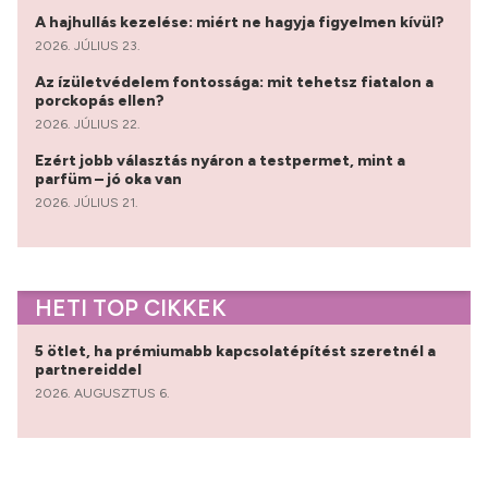
A hajhullás kezelése: miért ne hagyja figyelmen kívül?
2026. JÚLIUS 23.
Az ízületvédelem fontossága: mit tehetsz fiatalon a
porckopás ellen?
2026. JÚLIUS 22.
Ezért jobb választás nyáron a testpermet, mint a
parfüm – jó oka van
2026. JÚLIUS 21.
HETI TOP CIKKEK
5 ötlet, ha prémiumabb kapcsolatépítést szeretnél a
partnereiddel
2026. AUGUSZTUS 6.