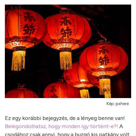
Kép: pxhere
Ez egy korábbi bejegyzés, de a lényeg benne van!
Belegondolhatsz, hogy minden így történt-e?!
A
csodához csak annyi, hogy a buzgó kis patkány volt