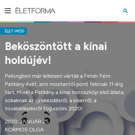
ÉLET-MÓD
Beköszöntött a kínai
holdújév!
Pekingben már lelkesen várták a Fehér Fém
Patkány évét, ami mostantól pont február 11-éig
tart. Mivel a Patkány a kínai horoszkóp első állata,
sokaknak az újrakezdésről, a sikerről, a
továbblépésről fog szólni 2020!
2020. JANUÁR 25.
KORMOS OLGA