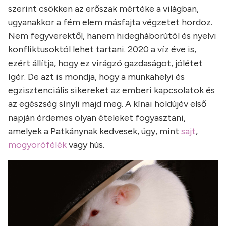
szerint csökken az erőszak mértéke a világban,
ugyanakkor a fém elem másfajta végzetet hordoz.
Nem fegyverektől, hanem hidegháborútól és nyelvi
konfliktusoktól lehet tartani. 2020 a víz éve is,
ezért állítja, hogy ez virágzó gazdaságot, jólétet
ígér. De azt is mondja, hogy a munkahelyi és
egzisztenciális sikereket az emberi kapcsolatok és
az egészség sínyli majd meg. A kínai holdújév első
napján érdemes olyan ételeket fogyasztani,
amelyek a Patkánynak kedvesek, úgy, mint
sajt
,
mogyorófélék
vagy hús.