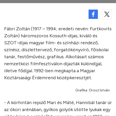
Fábri Zoltán (1917 – 1994; eredeti nevén: Furtkovits
Zoltán) háromszoros Kossuth-díjas, kiváló és
SZOT-díjas magyar film- és színházi rendező,
színész, díszlettervező, forgatókönyvíró, főiskolai
tanár, festőművész, grafikus. Alkotásait számos
nemzetközi filmfesztiválon díjazták különdíjjal,
illetve fődíjjal. 1992-ben megkapta a Magyar
Köztársasági Érdemrend középkeresztjét.
Grafika: Orosz István
- A körhintán repülő Mari és Máté, Hannibál tanár úr
az ókori arénában, gyilkos golyók ütötte lyukak egy