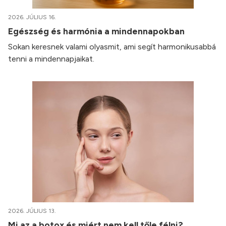
2026. JÚLIUS 16.
Egészség és harmónia a mindennapokban
Sokan keresnek valami olyasmit, ami segít harmonikusabbá
tenni a mindennapjaikat.
2026. JÚLIUS 13.
Mi az a botox és miért nem kell tőle félni?