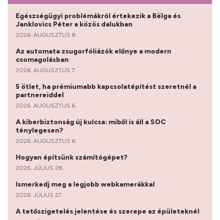
Egészségügyi problémákról értekezik a Bëlga és
Janklovics Péter a közös dalukban
2026. AUGUSZTUS 8.
Az automata zsugorfóliázók előnye a modern
csomagolásban
2026. AUGUSZTUS 7.
5 ötlet, ha prémiumabb kapcsolatépítést szeretnél a
partnereiddel
2026. AUGUSZTUS 6.
A kiberbiztonság új kulcsa: miből is áll a SOC
ténylegesen?
2026. AUGUSZTUS 6.
Hogyan építsünk számítógépet?
2026. JÚLIUS 28.
Ismerkedj meg a legjobb webkamerákkal
2026. JÚLIUS 27.
A tetőszigetelés jelentése és szerepe az épületeknél