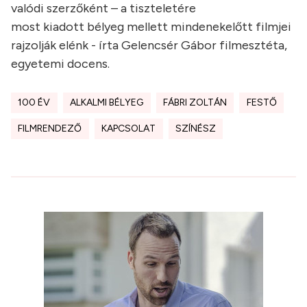
valódi szerzőként – a tiszteletére
most kiadott bélyeg mellett mindenekelőtt filmjei
rajzolják elénk - írta Gelencsér Gábor filmesztéta,
egyetemi docens.
100 ÉV
ALKALMI BÉLYEG
FÁBRI ZOLTÁN
FESTŐ
FILMRENDEZŐ
KAPCSOLAT
SZÍNÉSZ