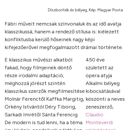
Díszboríték és bélyeg, Kép: Magyar Posta
Fábri műveit nemcsak színvonaluk és az idő avatja
klasszikussá, hanem a rendező stílusa is: kiélezett
konfliktusba kerülő hőseinek nagy képi
kifejezőerővel megfogalmazott drámai története.
E klasszikus művészi alkatból
450 éve
fakad, hogy filmjeinek döntő
született az
része irodalmi adaptáció,
opera atyja
méghozzá jórészt szintén
Alkalmi bélyeg
klasszikus szerzők megfilmesítése
kibocsátásával
Molnár Ferenctől Kaffka Margitig,
köszönti a neves
Örkény Istvántól Déry Tiborig,
zeneszerző,
Sarkadi Imrétől Sánta Ferencig.
Claudio
De modern is tud lenni, ha a téma
Monteverdi