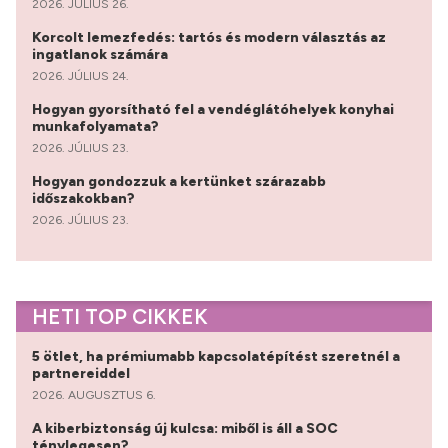
2026. JÚLIUS 26.
Korcolt lemezfedés: tartós és modern választás az
ingatlanok számára
2026. JÚLIUS 24.
Hogyan gyorsítható fel a vendéglátóhelyek konyhai
munkafolyamata?
2026. JÚLIUS 23.
Hogyan gondozzuk a kertünket szárazabb
időszakokban?
2026. JÚLIUS 23.
HETI TOP CIKKEK
5 ötlet, ha prémiumabb kapcsolatépítést szeretnél a
partnereiddel
2026. AUGUSZTUS 6.
A kiberbiztonság új kulcsa: miből is áll a SOC
ténylegesen?