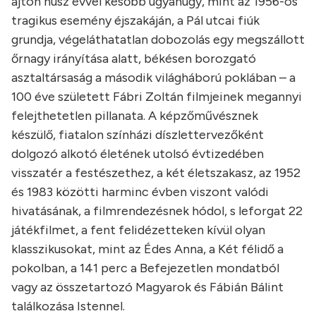
ajtón húsz évvel később ugyanúgy, mint az 1956-os
tragikus esemény éjszakáján, a Pál utcai fiúk
grundja, végeláthatatlan dobozolás egy megszállott
őrnagy irányítása alatt, békésen borozgató
asztaltársaság a második világháború poklában – a
100 éve született Fábri Zoltán filmjeinek megannyi
felejthetetlen pillanata. A képzőművésznek
készülő, fiatalon színházi díszlettervezőként
dolgozó alkotó életének utolsó évtizedében
visszatér a festészethez, a két életszakasz, az 1952
és 1983 közötti harminc évben viszont valódi
hivatásának, a filmrendezésnek hódol, s leforgat 22
játékfilmet, a fent felidézetteken kívül olyan
klasszikusokat, mint az Édes Anna, a Két félidő a
pokolban, a 141 perc a Befejezetlen mondatból
vagy az összetartozó Magyarok és Fábián Bálint
találkozása Istennel.