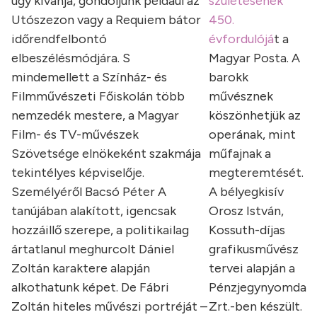
úgy kívánja, gondoljunk például az
születésének
Utószezon vagy a Requiem bátor
450.
időrendfelbontó
évfordulójá
t a
elbeszélésmódjára. S
Magyar Posta. A
mindemellett a Színház- és
barokk
Filmművészeti Főiskolán több
művésznek
nemzedék mestere, a Magyar
köszönhetjük az
Film- és TV-művészek
operának, mint
Szövetsége elnökeként szakmája
műfajnak a
tekintélyes képviselője.
megteremtését.
Személyéről Bacsó Péter A
A bélyegkisív
tanújában alakított, igencsak
Orosz István,
hozzáillő szerepe, a politikailag
Kossuth-díjas
ártatlanul meghurcolt Dániel
grafikusművész
Zoltán karaktere alapján
tervei alapján a
alkothatunk képet. De Fábri
Pénzjegynyomda
Zoltán hiteles művészi portréját –
Zrt.-ben készült.