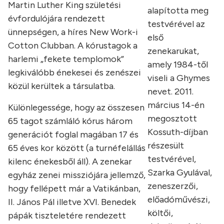
Martin Luther King születési
alapította meg
évfordulójára rendezett
testvérével az
ünnepségen, a híres New Work-i
első
Cotton Clubban. A
k
órustagok a
zenekarukat,
harlemi „fekete templomok”
amely 1984-től
legkiválóbb énekesei és zenészei
viseli a Ghymes
k
özül kerültek a társulatba.
nevet. 2011.
március 14-én
K
ülönlegessége, hogy az összesen
megosztott
65 tagot számláló
k
órus három
Kossuth-díjban
generációt foglal magában 17 és
részesült
65 éves kor
k
özött (a turnéfelállás
testvérével,
kilenc énekesből áll). A zenekar
Szarka Gyulával,
egyház zenei missziójára jellemző,
zeneszerzői,
hogy fellépett már a Vatikánban,
előadóművészi,
II. János Pál illetve XVI. Benedek
költői,
pápá
k
tiszteletére rendezett