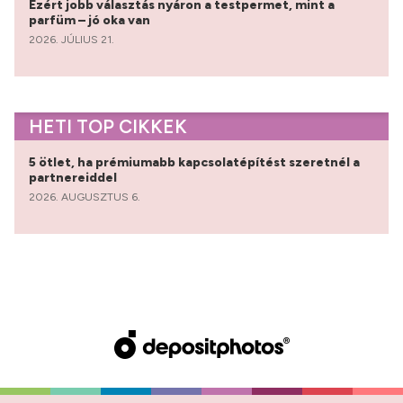
Ezért jobb választás nyáron a testpermet, mint a
parfüm – jó oka van
2026. JÚLIUS 21.
HETI TOP CIKKEK
5 ötlet, ha prémiumabb kapcsolatépítést szeretnél a
partnereiddel
2026. AUGUSZTUS 6.