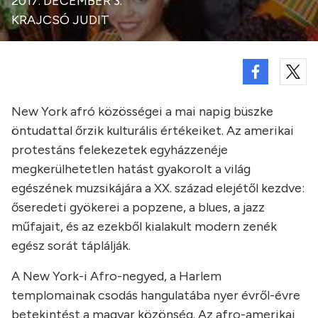
2017. DECEMBER 3.
KRAJCSÓ JUDIT
New York afró
k
özösségei a mai napig büszke
öntudattal őrzik kulturális értékeiket. Az amerikai
protestáns felekezetek egyházzenéje
megkerülhetetlen hatást gyakorolt a világ
egészének muzsikájára a XX. század elejétől kezdve:
őseredeti gyökerei a popzene, a blues, a jazz
műfajait, és az ezekből kialakult modern zené
k
egész sorát tápláljá
k
.
A New York-i Afro-negyed, a Harlem
templomainak csodás hangulatába nyer évről-évre
betekintést a magyar
k
özönség. Az afro-amerikai