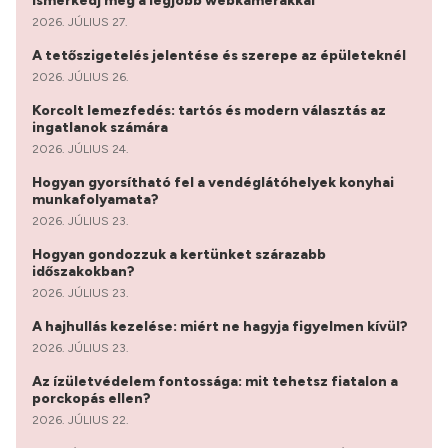
Ismerkedj meg a legjobb webkamerákkal
2026. JÚLIUS 27.
A tetőszigetelés jelentése és szerepe az épületeknél
2026. JÚLIUS 26.
Korcolt lemezfedés: tartós és modern választás az
ingatlanok számára
2026. JÚLIUS 24.
Hogyan gyorsítható fel a vendéglátóhelyek konyhai
munkafolyamata?
2026. JÚLIUS 23.
Hogyan gondozzuk a kertünket szárazabb
időszakokban?
2026. JÚLIUS 23.
A hajhullás kezelése: miért ne hagyja figyelmen kívül?
2026. JÚLIUS 23.
Az ízületvédelem fontossága: mit tehetsz fiatalon a
porckopás ellen?
2026. JÚLIUS 22.