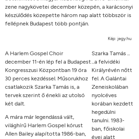
zene nagykövetei december
k
özepén, a karácsonyi
k
észülődés
k
özepette három nap alatt többször is
fellépnek Budapest több pontján.
Kép: jegy.hu
A Harlem Gospel Choir
Szarka Tamás ...
december 11
-én lép fel a Budapest
...a felvidéki
Kongresszusi
K
özpontban 19 óra
Királyrévén nőtt
30 perces kezdéssel. Műsorukhoz
fel. A Galántai
csatlakozik Szarka Tamás is, a
Zeneiskolában
tervek szerint ő énekli az
utolsó
nyolcéves
k
ét dalt.
korában kezdett
hegedülni
A mára már legendássá vált,
tanulni. 1983-
világhírű Harlem Gospel
k
órust
ban, főiskolai
Allen Bailey alapította 1986-ban,
évei alatt