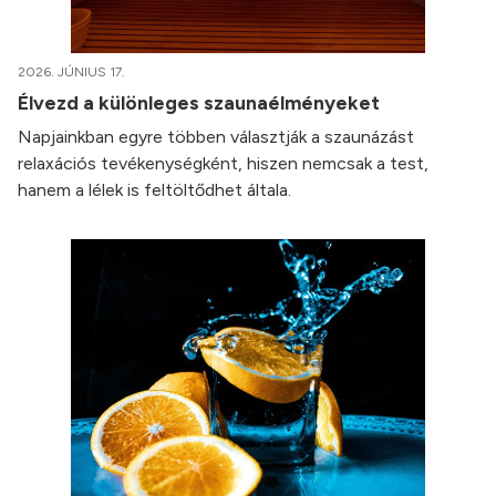
2026. JÚNIUS 17.
Élvezd a különleges szaunaélményeket
Napjainkban egyre többen választják a szaunázást
relaxációs tevékenységként, hiszen nemcsak a test,
hanem a lélek is feltöltődhet általa.