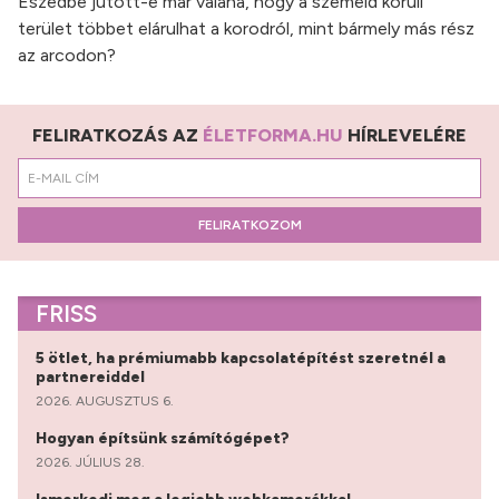
Eszedbe jutott-e már valaha, hogy a szemeid körüli
terület többet elárulhat a korodról, mint bármely más rész
az arcodon?
FELIRATKOZÁS AZ
ÉLETFORMA.HU
HÍRLEVELÉRE
FELIRATKOZOM
FRISS
5 ötlet, ha prémiumabb kapcsolatépítést szeretnél a
partnereiddel
2026. AUGUSZTUS 6.
Hogyan építsünk számítógépet?
2026. JÚLIUS 28.