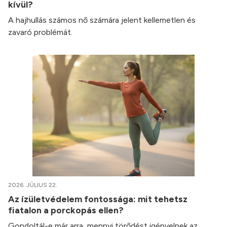
kívül?
A hajhullás számos nő számára jelent kellemetlen és
zavaró problémát.
2026. JÚLIUS 22.
Az ízületvédelem fontossága: mit tehetsz
fiatalon a porckopás ellen?
Gondoltál-e már arra, mennyi törődést igényelnek az