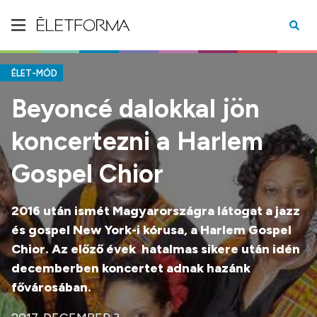
ÉLET-MÓD
Beyoncé dalokkal jön
koncertezni a Harlem
Gospel Chior
2016 után ismét Magyarországra látogat a jazz
és gospel New York-i
k
órusa, a Harlem Gospel
Chior. Az előző évek hatalmas sikere után idén
decemberben koncertet adnak hazánk
fővárosában.