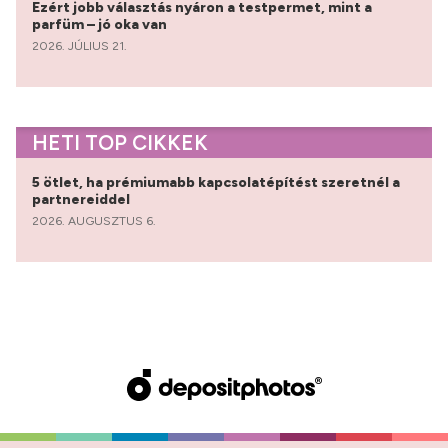
Ezért jobb választás nyáron a testpermet, mint a
parfüm – jó oka van
2026. JÚLIUS 21.
HETI TOP CIKKEK
5 ötlet, ha prémiumabb kapcsolatépítést szeretnél a
partnereiddel
2026. AUGUSZTUS 6.