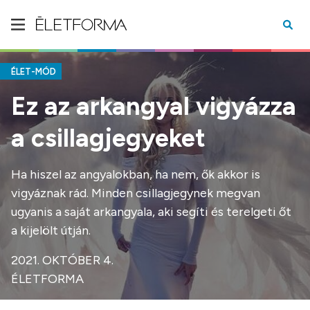
ÉLET-MÓD
Ez az arkangyal vigyázza
a csillagjegyeket
Ha hiszel az angyalokban, ha nem, ők akkor is
vigyáznak rád. Minden csillagjegynek megvan
ugyanis a saját arkangyala, aki segíti és terelgeti őt
a kijelölt útján.
2021. OKTÓBER 4.
ÉLETFORMA