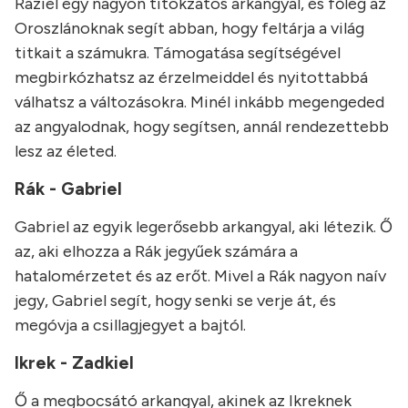
Raziel egy nagyon titokzatos arkangyal, és főleg az
Oroszlánoknak segít abban, hogy feltárja a világ
titkait a számukra. Támogatása segítségével
megbirkózhatsz az érzelmeiddel és nyitottabbá
válhatsz a változásokra. Minél inkább megengeded
az angyalodnak, hogy segítsen, annál rendezettebb
lesz az életed.
Rák - Gabriel
Gabriel az egyik legerősebb arkangyal, aki létezik. Ő
az, aki elhozza a Rák jegyűek számára a
hatalomérzetet és az erőt. Mivel a Rák nagyon naív
jegy, Gabriel segít, hogy senki se verje át, és
megóvja a csillagjegyet a bajtól.
Ikrek - Zadkiel
Ő a megbocsátó arkangyal, akinek az Ikreknek