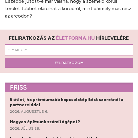
Eszedbe jutott-e már valaha, hogy a szemeid körüli
terület többet elárulhat a korodról, mint bármely más rész
az arcodon?
FELIRATKOZÁS AZ
ÉLETFORMA.HU
HÍRLEVELÉRE
FELIRATKOZOM
FRISS
5 ötlet, ha prémiumabb kapcsolatépítést szeretnél a
partnereiddel
2026. AUGUSZTUS 6.
Hogyan építsünk számítógépet?
2026. JÚLIUS 28.