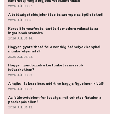
Ismerkedj meg a legjobb webkamerákkal
2026. JÚLIUS 27.
A tetőszigetelés jelentése és szerepe az épületeknél
2026. JÚLIUS 26.
Korcolt lemezfedés: tartós és modern választás az
ingatlanok számára
2026. JÚLIUS 24.
Hogyan gyorsítható fel a vendéglátóhelyek konyhai
munkafolyamata?
2026. JÚLIUS 23.
Hogyan gondozzuk a kertünket szárazabb
időszakokban?
2026. JÚLIUS 23.
A hajhullás kezelése: miért ne hagyja figyelmen kívül?
2026. JÚLIUS 23.
Az ízületvédelem fontossága: mit tehetsz fiatalon a
porckopás ellen?
2026. JÚLIUS 22.