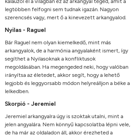
kalauzol el a világban ez az arkangyal téged, amit a
legtöbben felfogni sem tudnak igazán. Nagyon
szerencsés vagy, mert ő a kinevezett arkangyalod.
Nyilas - Raguel
Bár Raguel nem olyan kiemelkedő, mint más
arkangyalok, de a harmónia angyalaként ismert, így
segíthet a Nyilasoknak a konfliktusok
megoldásában. Ha megengeded neki, hogy valóban
irányítsa az életedet, akkor segít, hogy a lehető
legjobb és leggyorsabb módon helyreálljon a béke a
lelkedben.
Skorpió - Jeremiel
Jeremiel arkangyalra úgy is szoktak utalni, mint a
jelen angyalára. Nem könnyű kapcsolatba lépni vele,
de ha már az oldaladon áll, akkor érezheted a