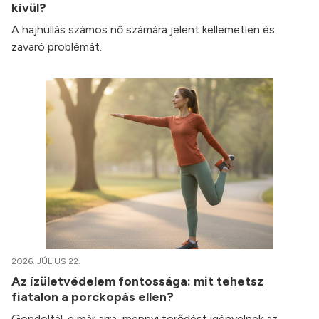
kívül?
A hajhullás számos nő számára jelent kellemetlen és
zavaró problémát.
2026. JÚLIUS 22.
Az ízületvédelem fontossága: mit tehetsz
fiatalon a porckopás ellen?
Gondoltál-e már arra, mennyi törődést igényelnek az