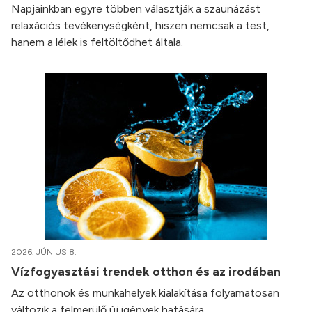
Napjainkban egyre többen választják a szaunázást
relaxációs tevékenységként, hiszen nemcsak a test,
hanem a lélek is feltöltődhet általa.
2026. JÚNIUS 8.
Vízfogyasztási trendek otthon és az irodában
Az otthonok és munkahelyek kialakítása folyamatosan
változik a felmerülő új igények hatására.