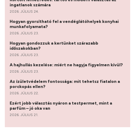
ingatlanok számára
2026. JÚLIUS 24.
Hogyan gyorsítható fel a vendéglátóhelyek konyhai
munkafolyamata?
2026. JÚLIUS 23.
Hogyan gondozzuk a kertünket szárazabb
időszakokban?
2026. JÚLIUS 23.
A hajhullás kezelése: miért ne hagyja figyelmen kívül?
2026. JÚLIUS 23.
Az ízületvédelem fontossága: mit tehetsz fiatalon a
porckopás ellen?
2026. JÚLIUS 22.
Ezért jobb választás nyáron a testpermet, mint a
parfüm – jó oka van
2026. JÚLIUS 21.