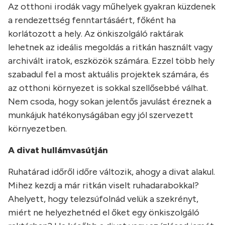
Az otthoni irodák vagy műhelyek gyakran küzdenek
a rendezettség fenntartásáért, főként ha
korlátozott a hely. Az önkiszolgáló raktárak
lehetnek az ideális megoldás a ritkán használt vagy
archivált iratok, eszközök számára. Ezzel több hely
szabadul fel a most aktuális projektek számára, és
az otthoni környezet is sokkal szellősebbé válhat.
Nem csoda, hogy sokan jelentős javulást éreznek a
munkájuk hatékonyságában egy jól szervezett
környezetben.
A divat hullámvasútján
Ruhatárad időről időre változik, ahogy a divat alakul.
Mihez kezdj a már ritkán viselt ruhadarabokkal?
Ahelyett, hogy telezsúfolnád velük a szekrényt,
miért ne helyezhetnéd el őket egy önkiszolgáló