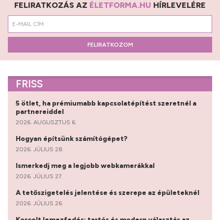
FELIRATKOZÁS AZ
ÉLETFORMA.HU
HÍRLEVELÉRE
FELIRATKOZOM
FRISS
5 ötlet, ha prémiumabb kapcsolatépítést szeretnél a
partnereiddel
2026. AUGUSZTUS 6.
Hogyan építsünk számítógépet?
2026. JÚLIUS 28.
Ismerkedj meg a legjobb webkamerákkal
2026. JÚLIUS 27.
A tetőszigetelés jelentése és szerepe az épületeknél
2026. JÚLIUS 26.
Korcolt lemezfedés: tartós és modern választás az