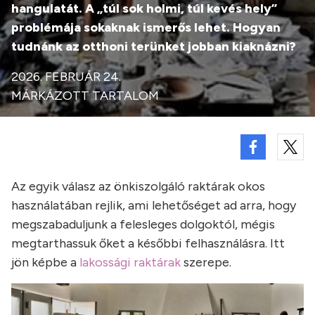
hangulatát. A „túl sok holmi, túl kevés hely”
problémája sokaknak ismerős lehet. Hogyan
tudnánk az otthoni terünket jobban kiaknázni?
2026. FEBRUÁR 24.
MÁRKÁZOTT TARTALOM
Az egyik válasz az önkiszolgáló raktárak okos
használatában rejlik, ami lehetőséget ad arra, hogy
megszabaduljunk a felesleges dolgoktól, mégis
megtarthassuk őket a későbbi felhasználásra. Itt
jön képbe a
lakossági raktárak
szerepe.