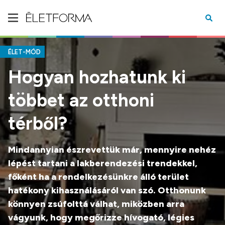
ÉLET-MÓD
Hogyan hozhatunk ki
többet az otthoni
térből?
Mindannyian észrevettük már, mennyire nehéz
lépést tartani a lakberendezési trendekkel,
főként ha a rendelkezésünkre álló terület
hatékony kihasználásáról van szó. Otthonunk
könnyen zsúfolttá válhat, miközben arra
vágyunk, hogy megőrizze hívogató, légies