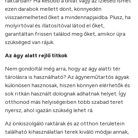
raktárban? Ha később a divat vagy az ízlésed ismét
ezen darabok mellett dönt, könnyedén
visszaemelheted őket a mindennapjaidba. Plusz, ha
molyirtóval és illatosítóval látod el őket,
garantáltan frissen találod meg őket, amikor újra
szükséged van rájuk.
Az ágy alatt rejlő titkok
Nem gondoltál még arra, hogy az ágy alatti tér
tárolásra is használható? Az ágyneműtartós ágyak
különösen hasznosak, hiszen könnyen elérhetők és
sok ritkán használt dolognak adhatnak helyet. Így
otthonod más helyiségeiben több szabad teret
nyersz, ahol igazán szükség lehet rá.
Az önkiszolgáló raktárak és az otthon területein
található kihasználatlan terek kiváló módjai annak,