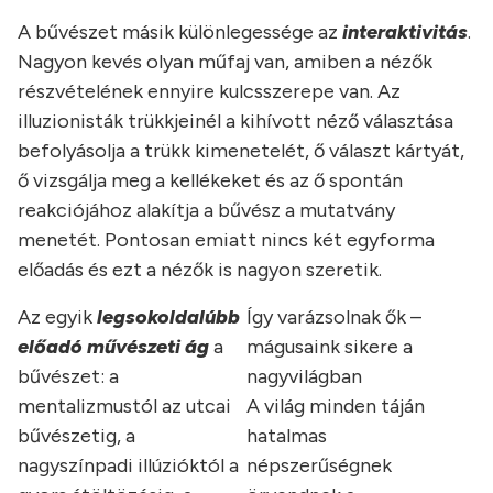
A bűvészet másik különlegessége az
interaktivitás
.
Nagyon kevés olyan műfaj van, amiben a nézők
részvételének ennyire kulcsszerepe van. Az
illuzionisták trükkjeinél a kihívott néző választása
befolyásolja a trükk kimenetelét, ő választ kártyát,
ő vizsgálja meg a kellékeket és az ő spontán
reakciójához alakítja a bűvész a mutatvány
menetét. Pontosan emiatt nincs két egyforma
előadás és ezt a nézők is nagyon szeretik.
Az egyik
legsokoldalúbb
Így varázsolnak ők –
előadó művészeti ág
a
mágusaink sikere a
bűvészet: a
nagyvilágban
mentalizmustól az utcai
A világ minden táján
bűvészetig, a
hatalmas
nagyszínpadi illúzióktól a
népszerűségnek