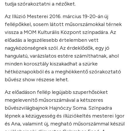
tudja szórakoztatni a nézőket.
Az Illúzió Mesterei 2016. március 19-20-án új
fellépőkkel, sosem látott műsorszámokkal térnek
vissza a MOM Kulturális Központ színpadára. Az
előadás a legszélesebb értelemben vett
nagyközönségnek szól. Az érdeklődők, egy jó
hangulatú, varázslatos estére számíthatnak, ahol
minden korosztály kiszakadhat a szürke
hétköznapokból és a meghökkentő szórakoztató
bűvész show részese lehet.
Az előadáson fellép legújabb szuperhősöket
megelevenítő műsorszámával a kétszeres
bűvészvilágbajnok Hajnóczy Soma. Színpadra
lépnek a kézügyesség és illúziókeltés mesterei Igor
és Ana, valamint új, megható műsorszámmal készül