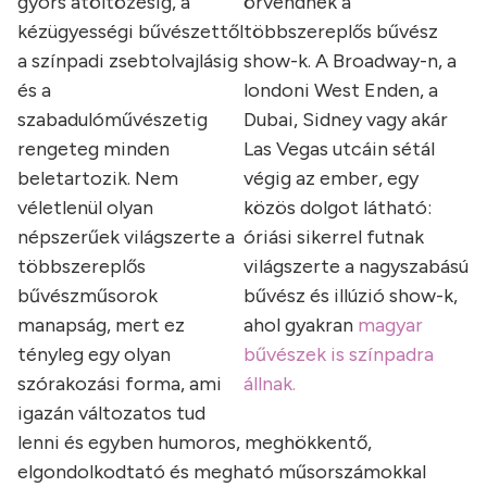
gyors átöltözésig, a
örvendnek a
kézügyességi bűvészettől
többszereplős bűvész
a színpadi zsebtolvajlásig
show-k. A Broadway-n, a
és a
londoni West Enden, a
szabadulóművészetig
Dubai, Sidney vagy akár
rengeteg minden
Las Vegas utcáin sétál
beletartozik. Nem
végig az ember, egy
véletlenül olyan
közös dolgot látható:
népszerűek világszerte a
óriási sikerrel futnak
többszereplős
világszerte a nagyszabású
bűvészműsorok
bűvész és illúzió show-k,
manapság, mert ez
ahol gyakran
magyar
tényleg egy olyan
bűvészek is színpadra
szórakozási forma, ami
állnak.
igazán változatos tud
lenni és egyben humoros, meghökkentő,
elgondolkodtató és megható műsorszámokkal