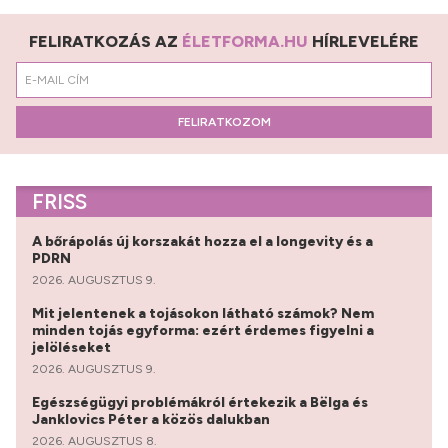
FELIRATKOZÁS AZ
ÉLETFORMA.HU
HÍRLEVELÉRE
FELIRATKOZOM
FRISS
A bőrápolás új korszakát hozza el a longevity és a
PDRN
2026. AUGUSZTUS 9.
Mit jelentenek a tojásokon látható számok? Nem
minden tojás egyforma: ezért érdemes figyelni a
jelöléseket
2026. AUGUSZTUS 9.
Egészségügyi problémákról értekezik a Bëlga és
Janklovics Péter a közös dalukban
2026. AUGUSZTUS 8.