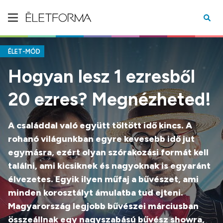
ÉLET-MÓD
Hogyan lesz 1 ezresből
20 ezres? Megnézheted!
A családdal való együtt töltött idő kincs. A
rohanó világunkban egyre kevesebb idő jut
egymásra, ezért olyan szórakozási formát kell
találni, ami kicsiknek és nagyoknak is egyaránt
élvezetes. Egyik ilyen műfaj a bűvészet, ami
minden korosztályt ámulatba tud ejteni.
Magyarország legjobb bűvészei márciusban
összeállnak egy nagyszabású bűvész showra,