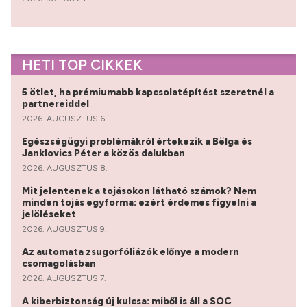
HETI TOP CIKKEK
5 ötlet, ha prémiumabb kapcsolatépítést szeretnél a
partnereiddel
2026. AUGUSZTUS 6.
Egészségügyi problémákról értekezik a Bëlga és
Janklovics Péter a közös dalukban
2026. AUGUSZTUS 8.
Mit jelentenek a tojásokon látható számok? Nem
minden tojás egyforma: ezért érdemes figyelni a
jelöléseket
2026. AUGUSZTUS 9.
Az automata zsugorfóliázók előnye a modern
csomagolásban
2026. AUGUSZTUS 7.
A kiberbiztonság új kulcsa: miből is áll a SOC