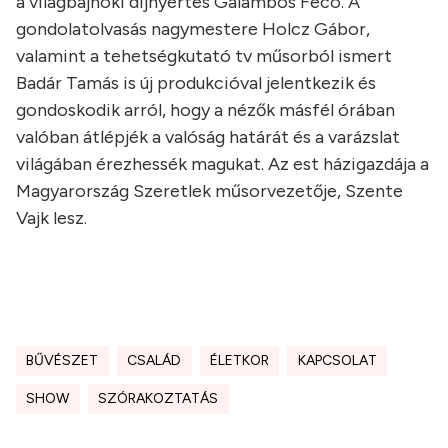
a világbajnoki díjnyertes Galambos Fecó. A
gondolatolvasás nagymestere Holcz Gábor,
valamint a tehetségkutató tv műsorból ismert
Badár Tamás is új produkcióval jelentkezik és
gondoskodik arról, hogy a nézők másfél órában
valóban átlépjék a valóság határát és a varázslat
világában érezhessék magukat. Az est házigazdája a
Magyarország Szeretlek műsorvezetője, Szente
Vajk lesz.
BŰVÉSZET
CSALÁD
ÉLETKOR
KAPCSOLAT
SHOW
SZÓRAKOZTATÁS