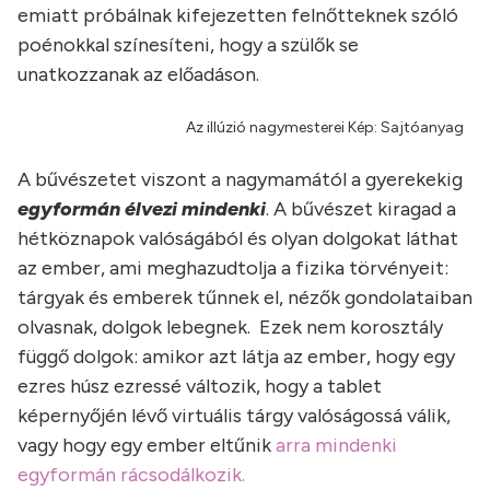
emiatt próbálnak kifejezetten felnőtteknek szóló
poénokkal színesíteni, hogy a szülők se
unatkozzanak az előadáson.
Az illúzió nagymesterei Kép: Sajtóanyag
A bűvészetet viszont a nagymamától a gyerekekig
egyformán élvezi mindenki
. A bűvészet kiragad a
hétköznapok valóságából és olyan dolgokat láthat
az ember, ami meghazudtolja a fizika törvényeit:
tárgyak és emberek tűnnek el, nézők gondolataiban
olvasnak, dolgok lebegnek. Ezek nem korosztály
függő dolgok: amikor azt látja az ember, hogy egy
ezres húsz ezressé változik, hogy a tablet
képernyőjén lévő virtuális tárgy valóságossá válik,
vagy hogy egy ember eltűnik
arra mindenki
egyformán rácsodálkozik.