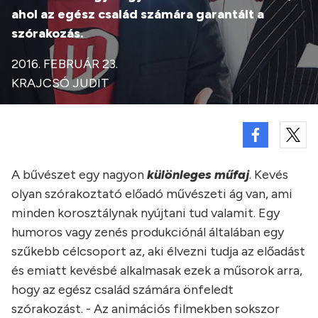
ahol az egész család számára garantált a
szórakozás.
2016. FEBRUÁR 23.
KRAJCSÓ JUDIT
A bűvészet egy nagyon
különleges műfaj
. Kevés
olyan szórakoztató előadó művészeti ág van, ami
minden korosztálynak nyújtani tud valamit. Egy
humoros vagy zenés produkciónál általában egy
szűkebb célcsoport az, aki élvezni tudja az előadást
és emiatt kevésbé alkalmasak ezek a műsorok arra,
hogy az egész család számára önfeledt
szórakozást. - Az animációs filmekben sokszor