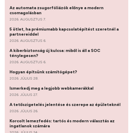
Az automata zsugorfóliázók előnye a modern
csomagolásban
2026. AUGUSZTUS 7.
5 ötlet, ha prémiumabb kapcsolatépítést szeretnél a
partnereiddel
2026. AUGUSZTUS 6.
A kiberbiztonság új kulcsa: miből is áll a SOC
ténylegesen?
2026. AUGUSZTUS 6.
Hogyan építsünk számítógépet?
2026. JÚLIUS 28.
Ismerkedj meg a legjobb webkamerákkal
2026. JÚLIUS 27.
A tetőszigetelés jelentése és szerepe az épületeknél
2026. JÚLIUS 26.
Korcolt lemezfedés: tartós és modern választás az
ingatlanok számára
2026. JÚLIUS 24.