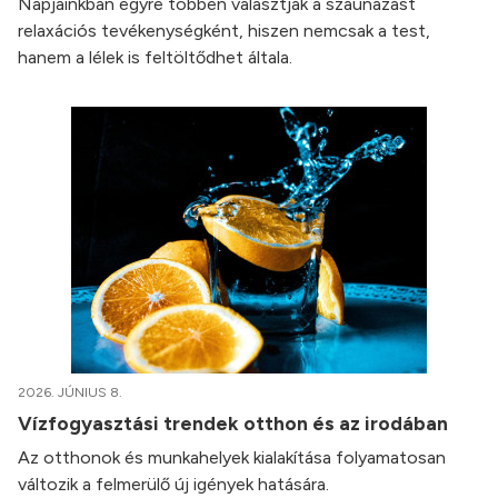
Napjainkban egyre többen választják a szaunázást
relaxációs tevékenységként, hiszen nemcsak a test,
hanem a lélek is feltöltődhet általa.
2026. JÚNIUS 8.
Vízfogyasztási trendek otthon és az irodában
Az otthonok és munkahelyek kialakítása folyamatosan
változik a felmerülő új igények hatására.