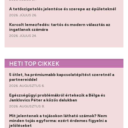
A tetőszigetelés jelentése és szerepe az épületeknél
2026. JÚLIUS 26.
Korcolt lemezfedés: tartós és modern választás az
ingatlanok számára
2026. JÚLIUS 24.
HETI TOP CIKKEK
5 ötlet, ha prémiumabb kapcsolatépítést szeretnél a
partnereiddel
2026. AUGUSZTUS 6.
Egészségügyi problémákról értekezik a Bëlga és
Janklovics Péter a közös dalukban
2026. AUGUSZTUS 8.
Mit jelentenek a tojásokon látható számok? Nem
minden tojás egyforma: ezért érdemes figyelni a
jelöléseket