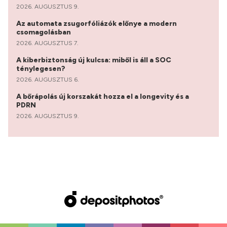
2026. AUGUSZTUS 9.
Az automata zsugorfóliázók előnye a modern
csomagolásban
2026. AUGUSZTUS 7.
A kiberbiztonság új kulcsa: miből is áll a SOC
ténylegesen?
2026. AUGUSZTUS 6.
A bőrápolás új korszakát hozza el a longevity és a
PDRN
2026. AUGUSZTUS 9.