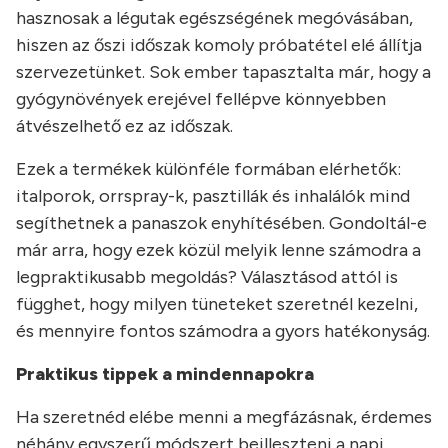
hasznosak a légutak egészségének megóvásában,
hiszen az őszi időszak komoly próbatétel elé állítja
szervezetünket. Sok ember tapasztalta már, hogy a
gyógynövények erejével fellépve könnyebben
átvészelhető ez az időszak.
Ezek a termékek különféle formában elérhetők:
italporok, orrspray-k, pasztillák és inhalálók mind
segíthetnek a panaszok enyhítésében. Gondoltál-e
már arra, hogy ezek közül melyik lenne számodra a
legpraktikusabb megoldás? Választásod attól is
függhet, hogy milyen tüneteket szeretnél kezelni,
és mennyire fontos számodra a gyors hatékonyság.
Praktikus tippek a mindennapokra
Ha szeretnéd elébe menni a megfázásnak, érdemes
néhány egyszerű módszert beilleszteni a napi