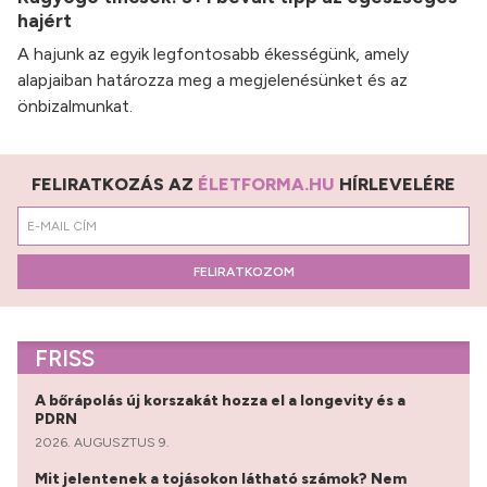
hajért
A hajunk az egyik legfontosabb ékességünk, amely
alapjaiban határozza meg a megjelenésünket és az
önbizalmunkat.
FELIRATKOZÁS AZ
ÉLETFORMA.HU
HÍRLEVELÉRE
FELIRATKOZOM
FRISS
A bőrápolás új korszakát hozza el a longevity és a
PDRN
2026. AUGUSZTUS 9.
Mit jelentenek a tojásokon látható számok? Nem