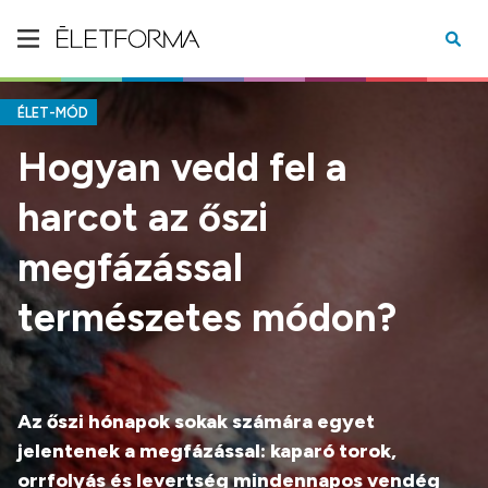
ÉLET-MÓD
Hogyan vedd fel a
harcot az őszi
megfázással
természetes módon?
Az őszi hónapok sokak számára egyet
jelentenek a megfázással: kaparó torok,
orrfolyás és levertség mindennapos vendég