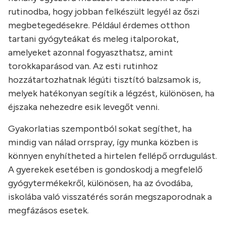
rutinodba, hogy jobban felkészült legyél az őszi
megbetegedésekre. Például érdemes otthon
tartani gyógyteákat és meleg italporokat,
amelyeket azonnal fogyaszthatsz, amint
torokkaparásod van. Az esti rutinhoz
hozzátartozhatnak légúti tisztító balzsamok is,
melyek hatékonyan segítik a légzést, különösen, ha
éjszaka nehezedre esik levegőt venni.
Gyakorlatias szempontból sokat segíthet, ha
mindig van nálad orrspray, így munka közben is
könnyen enyhítheted a hirtelen fellépő orrdugulást.
A gyerekek esetében is gondoskodj a megfelelő
gyógytermékekről, különösen, ha az óvodába,
iskolába való visszatérés során megszaporodnak a
megfázásos esetek.