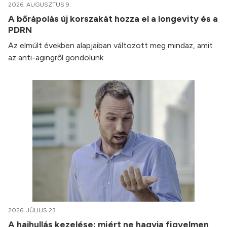
2026. AUGUSZTUS 9.
A bőrápolás új korszakát hozza el a longevity és a
PDRN
Az elmúlt években alapjaiban változott meg mindaz, amit
az anti-agingről gondolunk.
2026. JÚLIUS 23.
A hajhullás kezelése: miért ne hagyja figyelmen