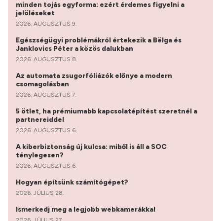
minden tojás egyforma: ezért érdemes figyelni a
jelöléseket
2026. AUGUSZTUS 9.
Egészségügyi problémákról értekezik a Bëlga és
Janklovics Péter a közös dalukban
2026. AUGUSZTUS 8.
Az automata zsugorfóliázók előnye a modern
csomagolásban
2026. AUGUSZTUS 7.
5 ötlet, ha prémiumabb kapcsolatépítést szeretnél a
partnereiddel
2026. AUGUSZTUS 6.
A kiberbiztonság új kulcsa: miből is áll a SOC
ténylegesen?
2026. AUGUSZTUS 6.
Hogyan építsünk számítógépet?
2026. JÚLIUS 28.
Ismerkedj meg a legjobb webkamerákkal
2026. JÚLIUS 27.