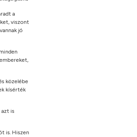
radt a
ket, viszont
vannak jó
 minden
z embereket,
lés közelébe
ek kísérték
azt is
t is. Hiszen