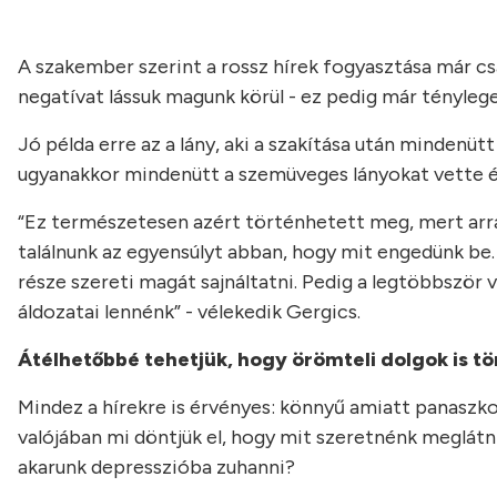
A szakember szerint a rossz hírek fogyasztása már cs
negatívat lássuk magunk körül - ez pedig már tényleg
Jó példa erre az a lány, aki a szakítása után mindenütt 
ugyanakkor mindenütt a szemüveges lányokat vette és
“Ez természetesen azért történhetett meg, mert arra f
találnunk az egyensúlyt abban, hogy mit engedünk be
része szereti magát sajnáltatni. Pedig a legtöbbször
áldozatai lennénk” - vélekedik Gergics.
Átélhetőbbé tehetjük, hogy örömteli dolgok is tö
Mindez a hírekre is érvényes: könnyű amiatt panaszko
valójában mi döntjük el, hogy mit szeretnénk meglátn
akarunk depresszióba zuhanni?