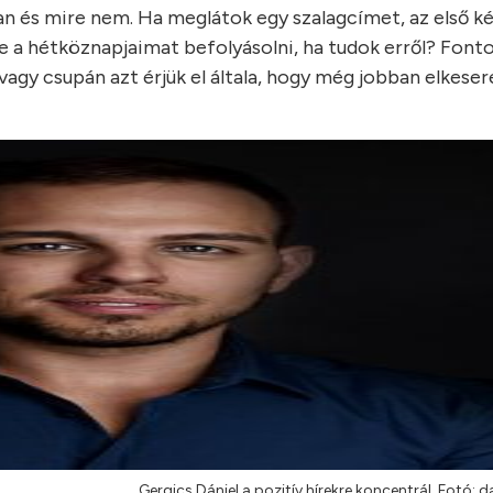
gban és mire nem. Ha meglátok egy szalagcímet, az első 
a-e a hétköznapjaimat befolyásolni, ha tudok erről? Font
vagy csupán azt érjük el általa, hogy még jobban elkeser
Gergics Dániel a pozitív hírekre koncentrál. Fotó: d