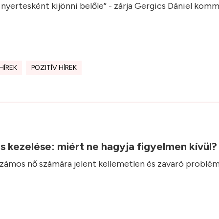
g nyertesként kijönni belőle” - zárja Gergics Dániel kom
HÍREK
POZITÍV HÍREK
.
ás kezelése: miért ne hagyja figyelmen kívül
 számos nő számára jelent kellemetlen és zavaró problém