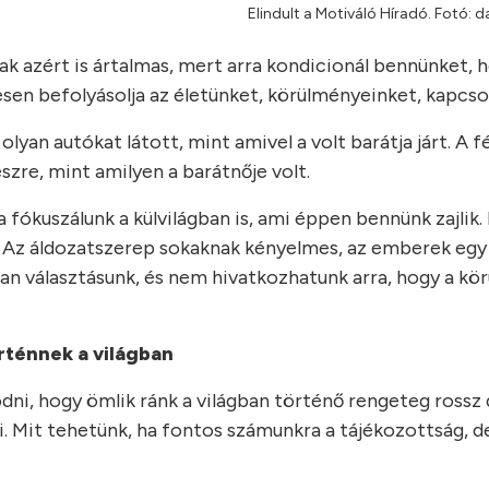
Elindult a Motiváló Híradó. Fotó: d
ak azért is ártalmas, mert arra kondicionál bennünket, 
esen befolyásolja az életünket, körülményeinket, kapcso
olyan autókat látott, mint amivel a volt barátja járt. A f
zre, mint amilyen a barátnője volt.
ókuszálunk a külvilágban is, ami éppen bennünk zajlik. 
. Az áldozatszerep sokaknak kényelmes, az emberek egy 
 van választásunk, és nem hivatkozhatunk arra, hogy a k
rténnek a világban
dni, hogy ömlik ránk a világban történő rengeteg rossz 
i. Mit tehetünk, ha fontos számunkra a tájékozottság, 