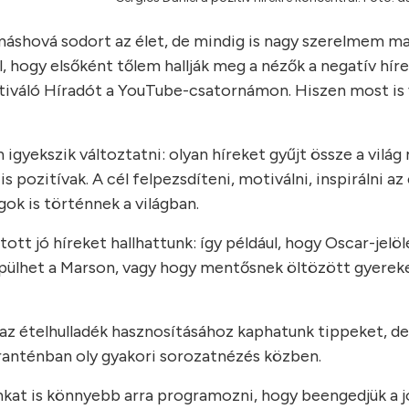
máshová sodort az élet, de mindig is nagy szerelmem ma
ogy elsőként tőlem hallják meg a nézők a negatív híre
otiváló Híradót a YouTube-csatornámon. Hiszen most is 
gyekszik változtatni: olyan híreket gyűjt össze a világ
s pozitívak. A cél felpezsdíteni, motiválni, inspirálni a
gok is történnek a világban.
tt jó híreket hallhattunk: így például, hogy Oscar-jelö
 épülhet a Marson, vagy hogy mentősnek öltözött gyerek
 az ételhulladék hasznosításához kaphatunk tippeket, de 
ranténban oly gyakori sorozatnézés közben.
unkat is könnyebb arra programozni, hogy beengedjük a jó