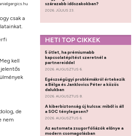
szárazabb időszakokban?
anielgergics.hu
2026. JÚLIUS 23.
hogy csak a
latainkat.
HETI TOP CIKKEK
érfi
5 ötlet, ha prémiumabb
kapcsolatépítést szeretnél a
Meg kell
partnereiddel
jelentős
2026. AUGUSZTUS 6.
örülmények
Egészségügyi problémákról értekezik
a Bëlga és Janklovics Péter a közös
dalukban
2026. AUGUSZTUS 8.
A kiberbiztonság új kulcsa: miből is áll
dolog, de
a SOC ténylegesen?
2026. AUGUSZTUS 6.
de nem
Az automata zsugorfóliázók előnye a
modern csomagolásban