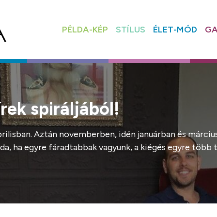
PÉLDA-KÉP
STÍLUS
ÉLET-MÓD
GA
írek spiráljából!
áprilisban. Aztán novemberben, idén januárban és március
a, ha egyre fáradtabbak vagyunk, a kiégés egyre több tü