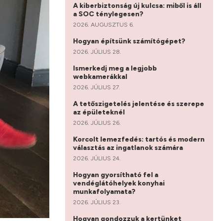
A kiberbiztonság új kulcsa: miből is áll
a SOC ténylegesen?
2026. AUGUSZTUS 6.
Hogyan építsünk számítógépet?
2026. JÚLIUS 28.
Ismerkedj meg a legjobb
webkamerákkal
2026. JÚLIUS 27.
A tetőszigetelés jelentése és szerepe
az épületeknél
2026. JÚLIUS 26.
Korcolt lemezfedés: tartós és modern
választás az ingatlanok számára
2026. JÚLIUS 24.
Hogyan gyorsítható fel a
vendéglátóhelyek konyhai
munkafolyamata?
2026. JÚLIUS 23.
Hogyan gondozzuk a kertünket