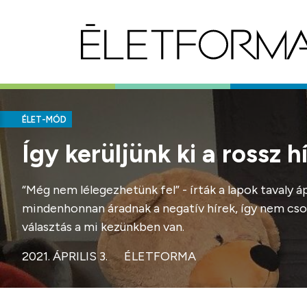
ÉLET-MÓD
Így kerüljünk ki a rossz h
“Még nem lélegezhetünk fel” - írták a lapok tavaly 
mindenhonnan áradnak a negatív hírek, így nem csod
választás a mi kezünkben van.
2021. ÁPRILIS 3.
ÉLETFORMA