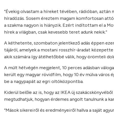
“Évekig olvastam a híreket tévében, rádióban, aztán 
híradózás. Sosem éreztem magam komfortosan attól, h
a szakma nagyon is hiányzik. Ezért indítottam el a M
hírek a világban, csak kevesebb teret adunk nekik.”
A kéthetente, szombaton jelentkező adás éppen ezen i
tájáról, amelyek a mostani rosszhír-áradat közepette i
akik számára így átélhetőbbé válik, hogy örömteli dol
A múlt hétvégén megjelent, 10 perces adásban válogato
került egy magyar rövidfilm, hogy 10 év múlva város
be a nagypapát az egri oltóközpontba.
Kiderül belőle az is, hogy az IKEA új szakácskönyvéből
megtudhatjuk, hogyan érdemes angolt tanulnunk a ka
“Mások sikereiről és eredményeiről hallva a saját agy