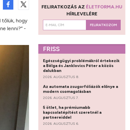
FELIRATKOZÁS AZ
ÉLETFORMA.HU
HÍRLEVELÉRE
 tőlük, hogy
FELIRATKOZOM
ne lenni?” -
FRISS
Egészségügyi problémákról értekezik
a Bëlga és Janklovics Péter a közös
dalukban
2026. AUGUSZTUS 8.
Az automata zsugorfóliázók előnye a
modern csomagolásban
2026. AUGUSZTUS 7.
5 ötlet, ha prémiumabb
kapcsolatépítést szeretnél a
partnereiddel
2026. AUGUSZTUS 6.