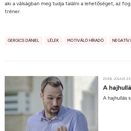
aki a válságban meg tudja találni a lehetőséget, az fo
tréner.
GERGICS DÁNIEL
LÉLEK
MOTIVÁLÓ HÍRADÓ
NEGATÍV 
2026. JÚLIUS 23
A hajhull
A hajhullás