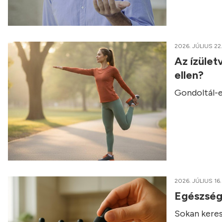
2026. JÚLIUS 22
Az ízület
ellen?
Gondoltál-e
2026. JÚLIUS 16.
Egészség
Sokan keres