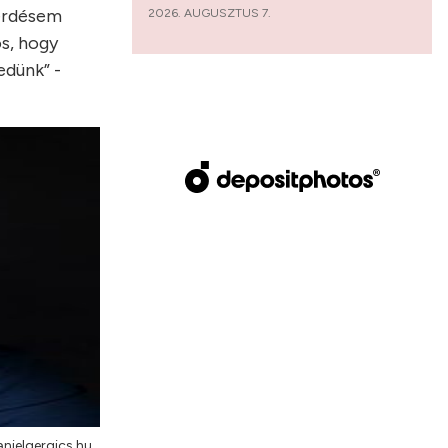
kérdésem
2026. AUGUSZTUS 7.
os, hogy
edünk” -
anielgergics.hu