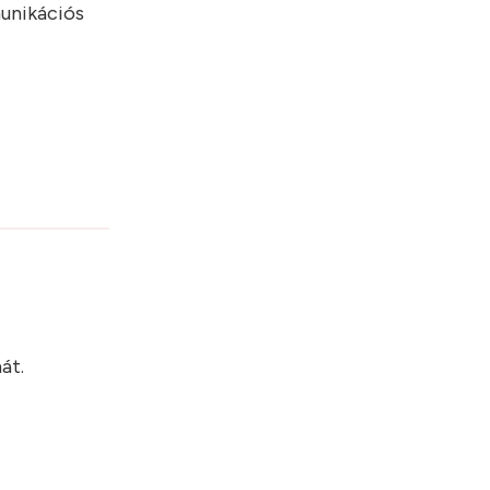
munikációs
?
át.