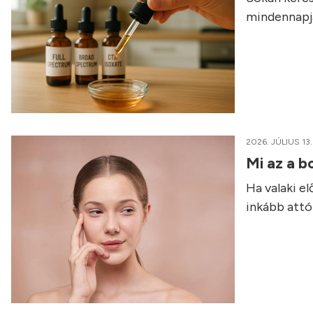
mindennapja
2026. JÚLIUS 13.
Mi az a b
Ha valaki e
inkább attól