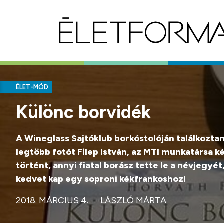
ÉLET-MÓD
Különc borvidék
A Wineglass Sajtóklub borkóstolóján találkoztam
legtöbb fotót Filep István, az MTI munkatársa k
történt, annyi fiatal borász tette le a névjegyé
kedvet kap egy soproni kékfrankoshoz!
2018. MÁRCIUS 4.
LÁSZLÓ MÁRTA