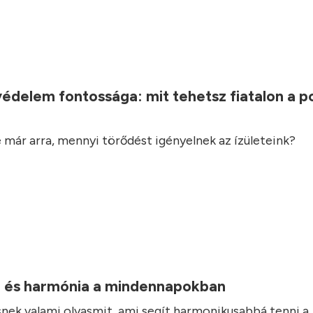
.
védelem fontossága: mit tehetsz fiatalon a 
 már arra, mennyi törődést igényelnek az ízületeink?
 és harmónia a mindennapokban
nek valami olyasmit, ami segít harmonikusabbá tenni a