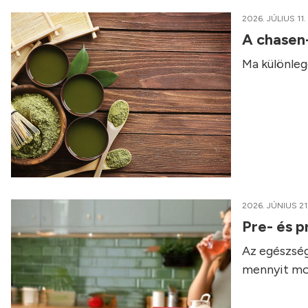
2026. JÚLIUS 11.
A chasen
Ma különleg
2026. JÚNIUS 21
Pre- és p
Az egészség
mennyit mo