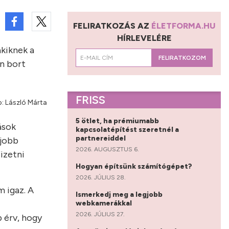
FELIRATKOZÁS AZ
ÉLETFORMA.HU
HÍRLEVELÉRE
akiknek a
FELIRATKOZOM
an bort
FRISS
p: László Márta
5 ötlet, ha prémiumabb
ások
kapcsolatépítést szeretnél a
partnereiddel
gjobb
2026. AUGUSZTUS 6.
fizetni
Hogyan építsünk számítógépet?
2026. JÚLIUS 28.
m igaz. A
Ismerkedj meg a legjobb
webkamerákkal
2026. JÚLIUS 27.
b érv, hogy