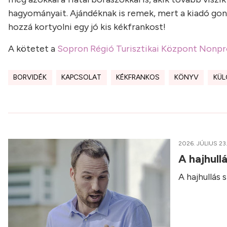
hagyományait. Ajándéknak is remek, mert a kiadó gond
hozzá kortyolni egy jó kis kékfrankost!
A kötetet a
Sopron Régió Turisztikai Központ Nonpro
BORVIDÉK
KAPCSOLAT
KÉKFRANKOS
KÖNYV
KÜ
2026. JÚLIUS 23
A hajhull
A hajhullás