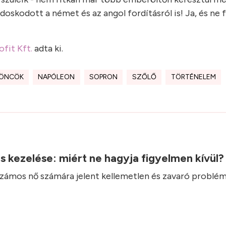
oskodott a német és az angol fordításról is! Ja, és ne 
fit Kft.
adta ki.
LÖNCÖK
NAPÓLEON
SOPRON
SZŐLŐ
TÖRTÉNELEM
.
ás kezelése: miért ne hagyja figyelmen kívül
 számos nő számára jelent kellemetlen és zavaró problém