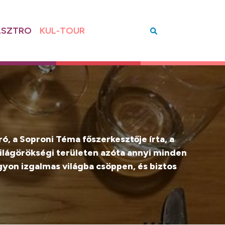
SZTRO
KUL-TOUR
ó, a Soproni Téma főszerkesztője írta, a
 világörökségi területen azóta annyi minden
nagyon izgalmas világba csöppen, és biztos