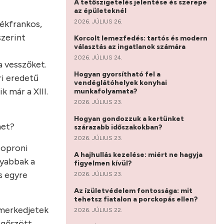
A tetőszigetelés jelentése és szerepe
az épületeknél
2026. JÚLIUS 26.
kékfrankos,
szerint
Korcolt lemezfedés: tartós és modern
választás az ingatlanok számára
2026. JÚLIUS 24.
a vesszőket.
Hogyan gyorsítható fel a
ri eredetű
vendéglátóhelyek konyhai
 már a XIII.
munkafolyamata?
2026. JÚLIUS 23.
Hogyan gondozzuk a kertünket
met?
szárazabb időszakokban?
2026. JÚLIUS 23.
soproni
A hajhullás kezelése: miért ne hagyja
gyabbak a
figyelmen kívül?
s egyre
2026. JÚLIUS 23.
Az ízületvédelem fontossága: mit
tehetsz fiatalon a porckopás ellen?
smerkedjetek
2026. JÚLIUS 22.
egőrzött