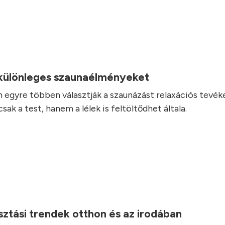
.
 különleges szaunaélményeket
 egyre többen választják a szaunázást relaxációs tevé
ak a test, hanem a lélek is feltöltődhet általa.
ztási trendek otthon és az irodában