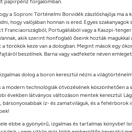
lt papírpénz forgalomban.
ogy a Soproni Történelmi Borvidék zászlóshajója ma a 
dni, hogy valójában honnan is ered. Egyes szakanyagok 
t Franciaországból, Portugáliából vagy a Kaszpi-tenger
Vannak, akik szerint honfoglaló őseink hozták magukkal 
t a törökök keze van a dologban. Megint mások egy óko
ajtáról beszélnek. Barna vagy vadfekete néven emlegetik
izgalmas dolog a boron keresztül nézni a világtörténel
és a modern technológiák ötvözésének köszönhetően a 
bbi években látványos változáson mentek keresztül. Lá
 bársonyosabbak íz- és zamatviláguk, és a fehérborok i
bek!
ele ebbe a gyönyörű, izgalmas és tartalmas könyvbe! I
ik szüleik - nem ritkán már több emberöltőn keresztül m