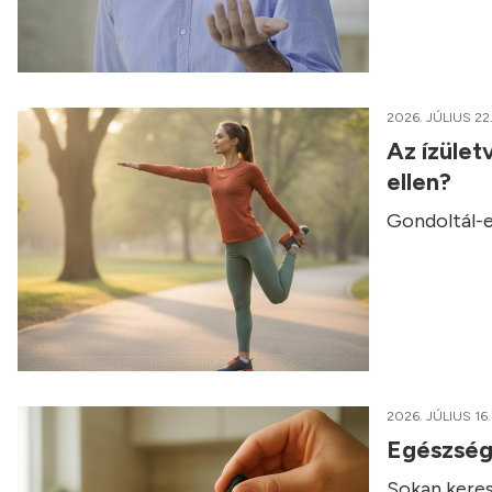
2026. JÚLIUS 22
Az ízület
ellen?
Gondoltál-e
2026. JÚLIUS 16.
Egészség
Sokan keres