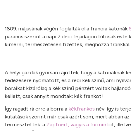
1809. májusának végén foglalták el a francia katonák
parancs szerint a napi 7 deci fejadagon túl csak est
kimérni, természetesen fizettek, méghozzá frankkal.
A helyi gazdák gyorsan rájöttek, hogy a katonáknak ké
fedezésére nyomatott, és a régi kék színű, ami nyilvá
boraikat kizárólag a kék színű pénzért voltak hajlandók
kellett, csak annyit mondtak: kék frankot!
Így ragadt rá erre a borra a
kékfrankos
név, így is ter
kutatások szerint már csak azért sem, mert abban az
termesztettek: a
Zapfnert, vagyis a furmint
ot, illetv