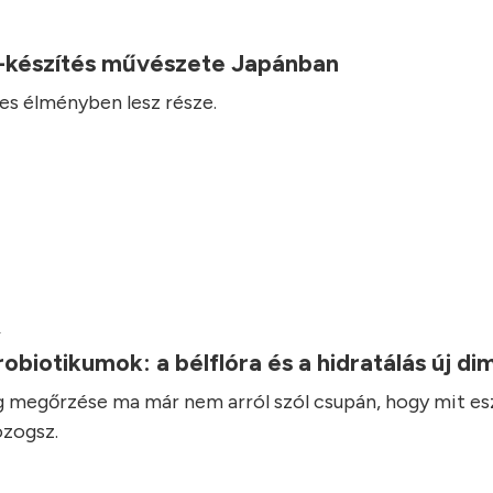
-készítés művészete Japánban
es élményben lesz része.
.
robiotikumok: a bélflóra és a hidratálás új d
 megőrzése ma már nem arról szól csupán, hogy mit es
zogsz.