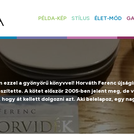
PÉLDA-KÉP
STÍLUS
ÉLET-MÓD
GA
 ezzel a gyönyörű könyvvel! Horváth Ferenc újságír
észítette. A kötet először 2005-ben jelent meg, de
t, hogy át kellett dolgozni azt. Aki belelapoz, egy 