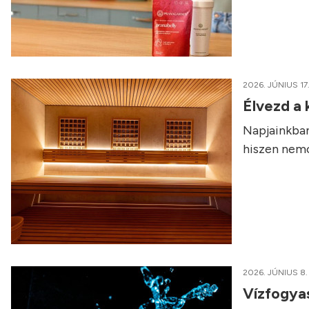
2026. JÚNIUS 17
Élvezd a
Napjainkban
hiszen nemcs
2026. JÚNIUS 8.
Vízfogyas