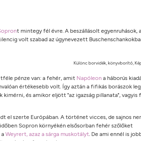
Sopron
t mintegy fél évre. A beszállásolt egyenruhások, 
e kilencig volt szabad az úgynevezett Buschenschankokb
Különc borvidék, könyvborító, Ké
tféle pénze van: a fehér, amit
Napóleon
a háborús kiad
nvalóan értékesebb volt. Így aztán a fifikás borászok le
 kimérni, és amikor eljött "az igazság pillanata", vagyis 
jedt el szerte Európában. A történet vicces, de sajnos ne
 időben Sopron környékén elsősorban fehér szőlőket
e a
Weyrert, azaz a sárga muskotályt
. De ami ennél is job