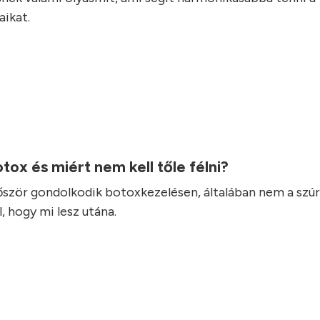
ikat.
otox és miért nem kell tőle félni?
lőször gondolkodik botoxkezelésen, általában nem a szúr
, hogy mi lesz utána.