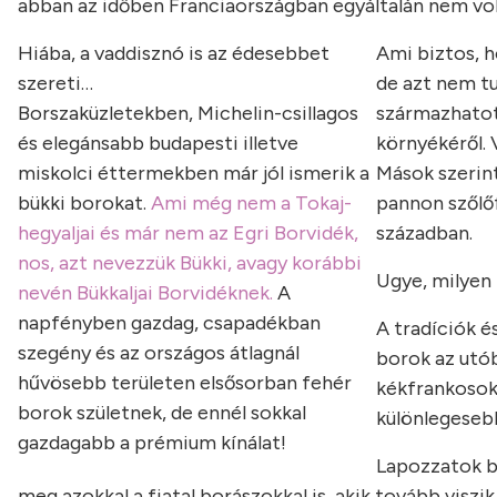
abban az időben Franciaországban egyáltalán nem vo
Hiába, a vaddisznó is az édesebbet
Ami biztos, h
szereti…
de azt nem tu
Borszaküzletekben, Michelin-csillagos
származhatot
és elegánsabb budapesti illetve
környékéről. 
miskolci éttermekben már jól ismerik a
Mások szerin
bükki borokat.
Ami még nem a Tokaj-
pannon szőlőf
hegyaljai és már nem az Egri Borvidék,
században.
nos, azt nevezzük Bükki, avagy korábbi
Ugye, milyen 
nevén Bükkaljai Borvidéknek.
A
napfényben gazdag, csapadékban
A tradíciók 
szegény és az országos átlagnál
borok az utó
hűvösebb területen elsősorban fehér
kékfrankosok,
borok születnek, de ennél sokkal
különlegeseb
gazdagabb a prémium kínálat!
Lapozzatok b
meg azokkal a fiatal borászokkal is, akik tovább visz