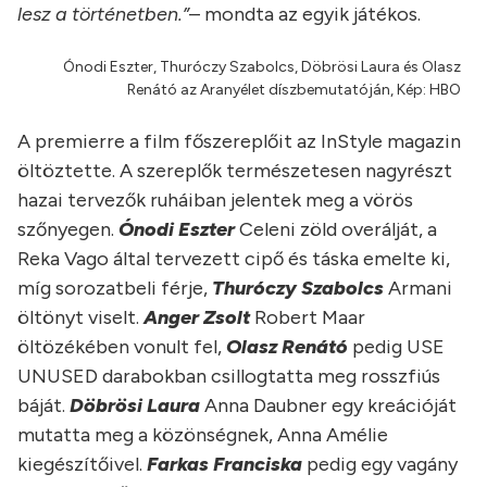
lesz a történetben.”
– mondta az egyik játékos.
Ónodi Eszter, Thuróczy Szabolcs, Döbrösi Laura és Olasz
Renátó az Aranyélet díszbemutatóján, Kép: HBO
A premierre a film főszereplőit az InStyle magazin
öltöztette. A szereplők természetesen nagyrészt
hazai tervezők ruháiban jelentek meg a vörös
szőnyegen.
Ónodi
Eszter
Celeni zöld overálját, a
Reka Vago által tervezett cipő és táska emelte ki,
míg sorozatbeli férje,
Thuróczy
Szabolcs
Armani
öltönyt viselt.
Anger
Zsolt
Robert Maar
öltözékében vonult fel,
Olasz
Renátó
pedig USE
UNUSED darabokban csillogtatta meg rosszfiús
báját.
Döbrösi
Laura
Anna Daubner egy kreációját
mutatta meg a közönségnek, Anna Amélie
kiegészítőivel.
Farkas
Franciska
pedig egy vagány