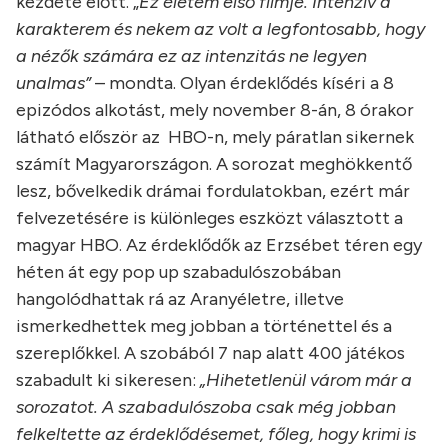
kezdete előtt. „
Ez életem első filmje. Intenzív a
karakterem és nekem az volt a legfontosabb, hogy
a nézők számára ez az intenzitás ne legyen
unalmas”
– mondta. Olyan érdeklődés kíséri a 8
epizódos alkotást, mely november 8-án, 8 órakor
látható először az HBO-n, mely páratlan sikernek
számít Magyarországon. A sorozat meghökkentő
lesz, bővelkedik drámai fordulatokban, ezért már
felvezetésére is különleges eszközt választott a
magyar HBO. Az érdeklődők az Erzsébet téren egy
héten át egy pop up szabadulószobában
hangolódhattak rá az Aranyéletre, illetve
ismerkedhettek meg jobban a történettel és a
szereplőkkel. A szobából 7 nap alatt 400 játékos
szabadult ki sikeresen:
„Hihetetlenül várom már a
sorozatot. A szabadulószoba csak még jobban
felkeltette az érdeklődésemet, főleg, hogy krimi is