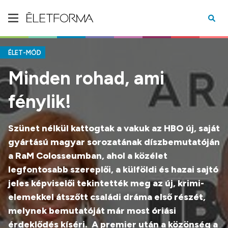
ÉLET-MÓD
Minden rohad, ami
fénylik!
Szünet nélkül kattogtak a vakuk az HBO új, saját
gyártású magyar sorozatának díszbemutatóján
a RaM Colosseumban, ahol a közélet
legfontosabb szereplői, a külföldi és hazai sajtó
jeles képviselői tekintették meg az új, krimi-
elemekkel átszőtt családi dráma első részét,
melynek bemutatóját már most óriási
érdeklődés kíséri. A premier után a közönség a