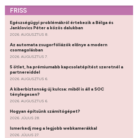
FRISS
Egészségügyi problémákról értekezik a Bëlga és
Janklovics Péter a közös dalukban
2026. AUGUSZTUS 8.
Az automata zsugorfóliázók előnye a modern
csomagolásban
2026. AUGUSZTUS 7.
5 ötlet, ha prémiumabb kapcsolatépítést szeretnél a
partnereiddel
2026. AUGUSZTUS 6.
A kiberbiztonság új kulcsa: miből is áll a SOC
ténylegesen?
2026. AUGUSZTUS 6.
Hogyan építsünk számítógépet?
2026. JÚLIUS 28.
Ismerkedj meg a legjobb webkamerákkal
2026. JÚLIUS 27.