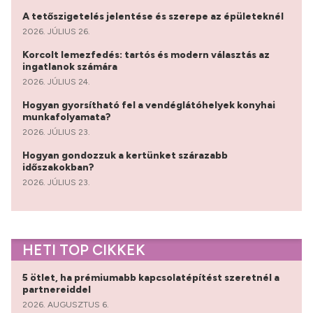
A tetőszigetelés jelentése és szerepe az épületeknél
2026. JÚLIUS 26.
Korcolt lemezfedés: tartós és modern választás az
ingatlanok számára
2026. JÚLIUS 24.
Hogyan gyorsítható fel a vendéglátóhelyek konyhai
munkafolyamata?
2026. JÚLIUS 23.
Hogyan gondozzuk a kertünket szárazabb
időszakokban?
2026. JÚLIUS 23.
HETI TOP CIKKEK
5 ötlet, ha prémiumabb kapcsolatépítést szeretnél a
partnereiddel
2026. AUGUSZTUS 6.