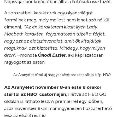
Napsvgar bőr kreációban állta a fotósok össztüzét.
A sorozatbeli karakterek egy olyan világot
formálnak meg, mely mellett nem lehet szó nélkül
elmenni.
"Az én karakterem kicsit ilyen Lady
Macbeth karakter, folyamatosan tüzeli a férjét,
hogy azt az életszínvonalat, amit ők kitaláltak
maguknak, azt biztosítsa. Mindegy, hogy milyen
áron".
–mondta
Ónodi Eszter
, aki káprázatosan
ragyogott az esten.
Az Aranyélet című új magyar tévésorozat stábja, Kép: HBO
Az Aranyélet november 8-án este 8 órakor
startol az HBO csatornáján
, illetve az HBO GO
oldalán is látható lesz. A premierrel egy időben,
azaz november 8-án már ingyenesen hozzáférhető
lesz az első 3 rész is!