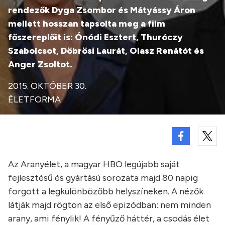
rendezők Dyga Zsombor és Mátyássy Áron
mellett hosszan tapsolta meg a film
főszereplőit is: Ónódi Esztert, Thuróczy
Szabolcsot, Döbrösi Laurát, Olasz Renátót és
Anger Zsoltot.
2015. OKTÓBER 30.
ÉLETFORMA
Az Aranyélet, a magyar HBO legújabb saját
fejlesztésű és gyártású sorozata majd 80 napig
forgott a legkülönbözőbb helyszíneken. A nézők
látják majd rögtön az első epizódban: nem minden
arany, ami fénylik! A fényűző háttér, a csodás élet