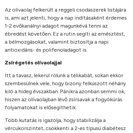
Az olívaolaj felkerült a reggeli csodaszerek listájára
is, ami azt jelenti, hogy a nap indításaként érdemes
1-2 evőkanálnyi adagot magunkévá tenni az
ébredést követően. Ez a rutin segíti az emésztést,
a bélmozgásokat, valamint biztosítja a napi
antioxidáns- és polifenoladagot is.
Zsírégetés olívaolajjal
Itt a tavasz, lekerül rólunk a télikabát, sokan ekkor
szembesülnek vele, hogy bizony felkúszott néhány
kiló a hideg évszakban. Pánikra azonban semmi ok,
hiszen az olívaolajban lévő zsírsavak a fogyókúrás
folyamatokat is elősegíthetik.
Több kutatás is igazolja, hogy stabilizálja a
vércukorszintet, csökkenti a 2-es típusú diabétesz