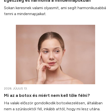
Egészség és harmónia a mindennapokban
Sokan keresnek valami olyasmit, ami segít harmonikusabbá
tenni a mindennapjaikat.
2026. JÚLIUS 13.
Mi az a botox és miért nem kell tőle félni?
Ha valaki először gondolkodik botoxkezelésen, általában
nem a szúrásoktól fél, inkább attól, hogy mi lesz utána.