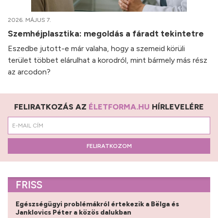
2026. MÁJUS 7.
Szemhéjplasztika: megoldás a fáradt tekintetre
Eszedbe jutott-e már valaha, hogy a szemeid körüli
terület többet elárulhat a korodról, mint bármely más rész
az arcodon?
FELIRATKOZÁS AZ
ÉLETFORMA.HU
HÍRLEVELÉRE
FELIRATKOZOM
FRISS
Egészségügyi problémákról értekezik a Bëlga és
Janklovics Péter a közös dalukban