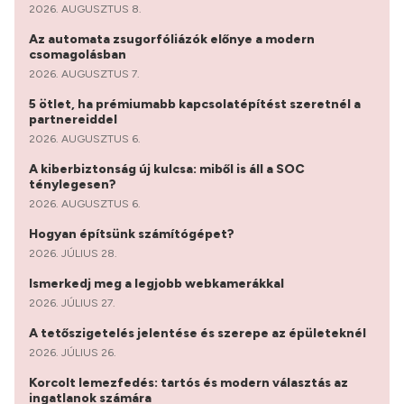
2026. AUGUSZTUS 8.
Az automata zsugorfóliázók előnye a modern
csomagolásban
2026. AUGUSZTUS 7.
5 ötlet, ha prémiumabb kapcsolatépítést szeretnél a
partnereiddel
2026. AUGUSZTUS 6.
A kiberbiztonság új kulcsa: miből is áll a SOC
ténylegesen?
2026. AUGUSZTUS 6.
Hogyan építsünk számítógépet?
2026. JÚLIUS 28.
Ismerkedj meg a legjobb webkamerákkal
2026. JÚLIUS 27.
A tetőszigetelés jelentése és szerepe az épületeknél
2026. JÚLIUS 26.
Korcolt lemezfedés: tartós és modern választás az
ingatlanok számára