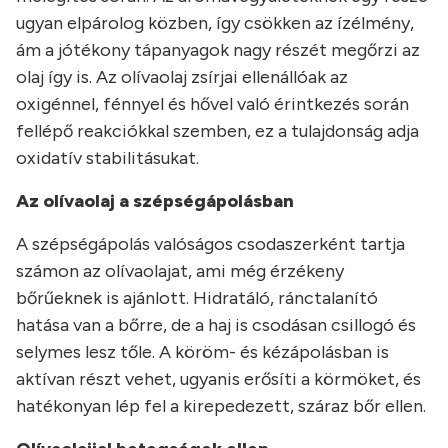
ugyan elpárolog közben, így csökken az ízélmény,
ám a jótékony tápanyagok nagy részét megőrzi az
olaj így is. Az olívaolaj zsírjai ellenállóak az
oxigénnel, fénnyel és hővel való érintkezés során
fellépő reakciókkal szemben, ez a tulajdonság adja
oxidatív stabilitásukat.
Az olívaolaj a szépségápolásban
A szépségápolás valóságos csodaszerként tartja
számon az olívaolajat, ami még érzékeny
bőrűeknek is ajánlott. Hidratáló, ránctalanító
hatása van a bőrre, de a haj is csodásan csillogó és
selymes lesz tőle. A köröm- és kézápolásban is
aktívan részt vehet, ugyanis erősíti a körmöket, és
hatékonyan lép fel a kirepedezett, száraz bőr ellen.