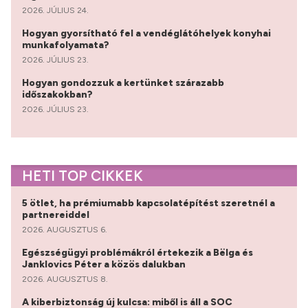
2026. JÚLIUS 24.
Hogyan gyorsítható fel a vendéglátóhelyek konyhai
munkafolyamata?
2026. JÚLIUS 23.
Hogyan gondozzuk a kertünket szárazabb
időszakokban?
2026. JÚLIUS 23.
HETI TOP CIKKEK
5 ötlet, ha prémiumabb kapcsolatépítést szeretnél a
partnereiddel
2026. AUGUSZTUS 6.
Egészségügyi problémákról értekezik a Bëlga és
Janklovics Péter a közös dalukban
2026. AUGUSZTUS 8.
A kiberbiztonság új kulcsa: miből is áll a SOC