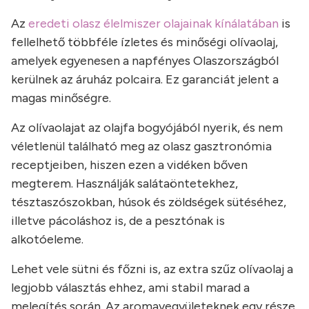
Az
eredeti olasz élelmiszer olajainak kínálatában
is
fellelhető többféle ízletes és minőségi olívaolaj,
amelyek egyenesen a napfényes Olaszországból
kerülnek az áruház polcaira. Ez garanciát jelent a
magas minőségre.
Az olívaolajat az olajfa bogyójából nyerik, és nem
véletlenül található meg az olasz gasztronómia
receptjeiben, hiszen ezen a vidéken bőven
megterem. Használják salátaöntetekhez,
tésztaszószokban, húsok és zöldségek sütéséhez,
illetve pácoláshoz is, de a pesztónak is
alkotóeleme.
Lehet vele sütni és főzni is, az extra szűz olívaolaj a
legjobb választás ehhez, ami stabil marad a
melegítés során. Az aromavegyületeknek egy része