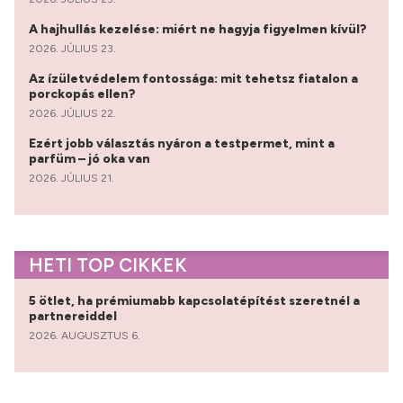
A hajhullás kezelése: miért ne hagyja figyelmen kívül?
2026. JÚLIUS 23.
Az ízületvédelem fontossága: mit tehetsz fiatalon a
porckopás ellen?
2026. JÚLIUS 22.
Ezért jobb választás nyáron a testpermet, mint a
parfüm – jó oka van
2026. JÚLIUS 21.
HETI TOP CIKKEK
5 ötlet, ha prémiumabb kapcsolatépítést szeretnél a
partnereiddel
2026. AUGUSZTUS 6.