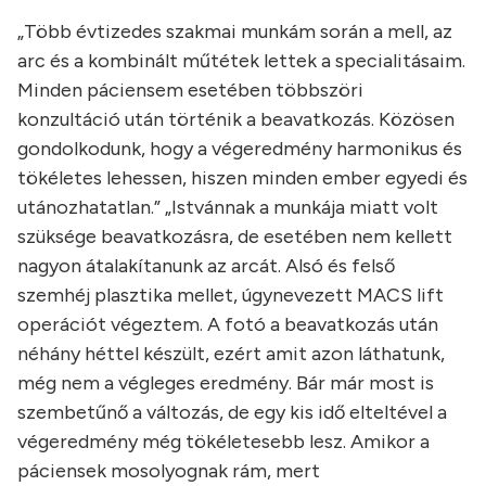
„Több évtizedes szakmai munkám során a mell, az
arc és a kombinált műtétek lettek a specialitásaim.
Minden páciensem esetében többszöri
konzultáció után történik a beavatkozás. Közösen
gondolkodunk, hogy a végeredmény harmonikus és
tökéletes lehessen, hiszen minden ember egyedi és
utánozhatatlan.” „Istvánnak a munkája miatt volt
szüksége beavatkozásra, de esetében nem kellett
nagyon átalakítanunk az arcát. Alsó és felső
szemhéj plasztika mellet, úgynevezett MACS lift
operációt végeztem. A fotó a beavatkozás után
néhány héttel készült, ezért amit azon láthatunk,
még nem a végleges eredmény. Bár már most is
szembetűnő a változás, de egy kis idő elteltével a
végeredmény még tökéletesebb lesz. Amikor a
páciensek mosolyognak rám, mert