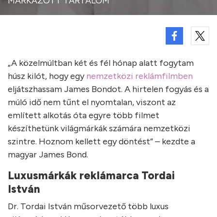
MÁRKÁZOTT TARTALOM
„A közelmúltban két és fél hónap alatt fogytam
húsz kilót, hogy egy
nemzetközi reklámfilmben
eljátszhassam James Bondot. A hirtelen fogyás és a
múló idő nem tűnt el nyomtalan, viszont az
említett alkotás óta egyre több filmet
készíthetünk világmárkák számára nemzetközi
szintre. Hoznom kellett egy döntést” – kezdte a
magyar James Bond.
Luxusmárkák reklámarca Tordai
István
Dr. Tordai István műsorvezető több luxus