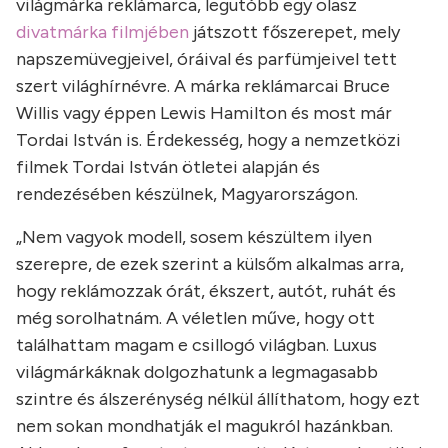
világmárka reklámarca, legutóbb egy olasz
divatmárka filmjében
játszott főszerepet, mely
napszemüvegjeivel, óráival és parfümjeivel tett
szert világhírnévre. A márka reklámarcai Bruce
Willis vagy éppen Lewis Hamilton és most már
Tordai István is. Érdekesség, hogy a nemzetközi
filmek Tordai István ötletei alapján és
rendezésében készülnek, Magyarországon.
„Nem vagyok modell, sosem készültem ilyen
szerepre, de ezek szerint a külsőm alkalmas arra,
hogy reklámozzak órát, ékszert, autót, ruhát és
még sorolhatnám. A véletlen műve, hogy ott
találhattam magam e csillogó világban. Luxus
világmárkáknak dolgozhatunk a legmagasabb
szintre és álszerénység nélkül állíthatom, hogy ezt
nem sokan mondhatják el magukról hazánkban.