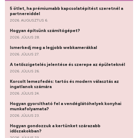
5 ötlet, ha prémiumabb kapcsolatépítést szeretnél a
partnereiddel
2026. AUGUSZTUS 6.
Hogyan építsünk számítógépet?
2026. JÚLIUS 28.
Ismerkedj meg a legjobb webkamerákkal
2026. JÚLIUS 27.
A tetőszigetelés jelentése és szerepe az épületeknél
2026. JÚLIUS 26.
Korcolt lemezfedés: tartós és modern választás az
ingatlanok számára
2026. JÚLIUS 24.
Hogyan gyorsítható fel a vendéglátóhelyek konyhai
munkafolyamata?
2026. JÚLIUS 23.
Hogyan gondozzuk a kertünket szárazabb
időszakokban?
2026. JÚLIUS 23.