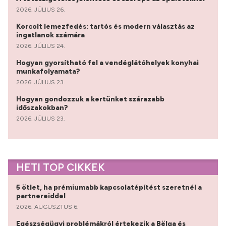
2026. JÚLIUS 26.
Korcolt lemezfedés: tartós és modern választás az
ingatlanok számára
2026. JÚLIUS 24.
Hogyan gyorsítható fel a vendéglátóhelyek konyhai
munkafolyamata?
2026. JÚLIUS 23.
Hogyan gondozzuk a kertünket szárazabb
időszakokban?
2026. JÚLIUS 23.
HETI TOP CIKKEK
5 ötlet, ha prémiumabb kapcsolatépítést szeretnél a
partnereiddel
2026. AUGUSZTUS 6.
Egészségügyi problémákról értekezik a Bëlga és