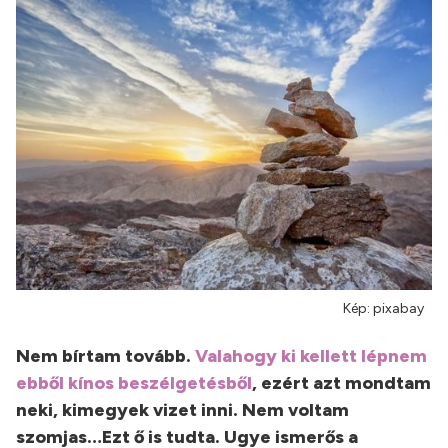
Kép: pixabay
Nem bírtam tovább.
Valahogy ki kellett lépnem
ebből kínos beszélgetésből
, ezért azt mondtam
neki, kimegyek vizet inni. Nem voltam
szomjas…Ezt ő is tudta. Ugye ismerős a