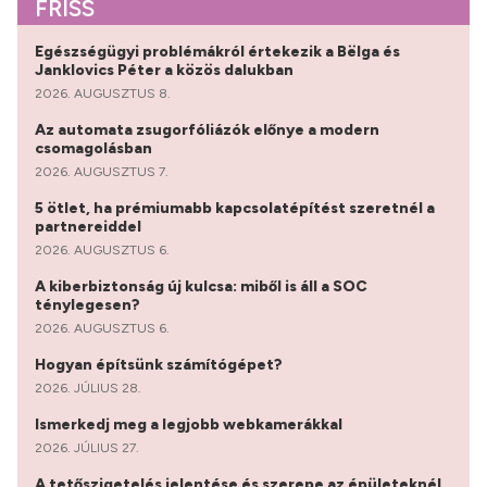
FRISS
Egészségügyi problémákról értekezik a Bëlga és
Janklovics Péter a közös dalukban
2026. AUGUSZTUS 8.
Az automata zsugorfóliázók előnye a modern
csomagolásban
2026. AUGUSZTUS 7.
5 ötlet, ha prémiumabb kapcsolatépítést szeretnél a
partnereiddel
2026. AUGUSZTUS 6.
A kiberbiztonság új kulcsa: miből is áll a SOC
ténylegesen?
2026. AUGUSZTUS 6.
Hogyan építsünk számítógépet?
2026. JÚLIUS 28.
Ismerkedj meg a legjobb webkamerákkal
2026. JÚLIUS 27.
A tetőszigetelés jelentése és szerepe az épületeknél