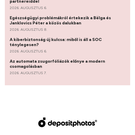
partnereiddel
2026. AUGUSZTUS 6.
Egészségügyi problémákról értekezik a Bëlga és
Janklovics Péter a közös dalukban
2026. AUGUSZTUS 8.
A kiberbiztonság új kulcsa: miből is áll a SOC
ténylegesen?
2026. AUGUSZTUS 6.
Az automata zsugorfóliázók előnye a modern
csomagolásban
2026. AUGUSZTUS 7.