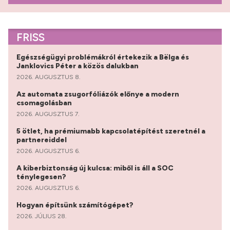
FRISS
Egészségügyi problémákról értekezik a Bëlga és
Janklovics Péter a közös dalukban
2026. AUGUSZTUS 8.
Az automata zsugorfóliázók előnye a modern
csomagolásban
2026. AUGUSZTUS 7.
5 ötlet, ha prémiumabb kapcsolatépítést szeretnél a
partnereiddel
2026. AUGUSZTUS 6.
A kiberbiztonság új kulcsa: miből is áll a SOC
ténylegesen?
2026. AUGUSZTUS 6.
Hogyan építsünk számítógépet?
2026. JÚLIUS 28.