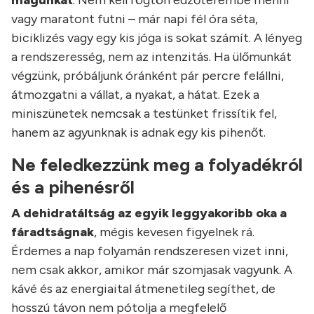
magunkat
. Nem kell rögtön edzőterembe menni
vagy maratont futni – már napi fél óra séta,
biciklizés vagy egy kis jóga is sokat számít. A lényeg
a rendszeresség, nem az intenzitás. Ha ülőmunkát
végzünk, próbáljunk óránként pár percre felállni,
átmozgatni a vállat, a nyakat, a hátat. Ezek a
miniszünetek nemcsak a testünket frissítik fel,
hanem az agyunknak is adnak egy kis pihenőt.
Ne feledkezzünk meg a folyadékról
és a pihenésről
A dehidratáltság az egyik leggyakoribb oka a
fáradtságnak
, mégis kevesen figyelnek rá.
Érdemes a nap folyamán rendszeresen vizet inni,
nem csak akkor, amikor már szomjasak vagyunk. A
kávé és az energiaital átmenetileg segíthet, de
hosszú távon nem pótolja a megfelelő