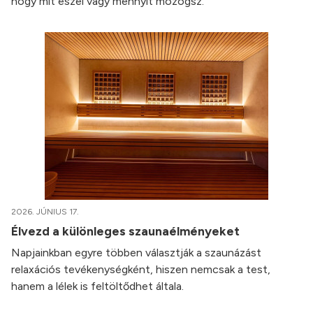
hogy mit eszel vagy mennyit mozogsz.
2026. JÚNIUS 17.
Élvezd a különleges szaunaélményeket
Napjainkban egyre többen választják a szaunázást
relaxációs tevékenységként, hiszen nemcsak a test,
hanem a lélek is feltöltődhet általa.