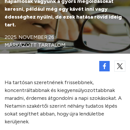
hajlamosak vagyunk a gyors megoldásokat
keresni, például még egy kávét inni vagy
édességhez nyúlni, de ezek hatása rövid ideig
tart.
2025. NOVEMBER 26.
MÁRKÁZOTT TARTALOM
Ha tartósan szeretnének frissebbnek,
koncentráltabbnak és kiegyensúlyozottabbnak
maradni, érdemes átgondolni a napi szokásokat. A
Netamin szakértői szerint néhány tudatos lépés
sokat segíthet abban, hogy újra lendületbe
kerüljenek.