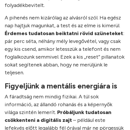
folyadékbevitelt.
A pihenés nem kizárólag az alvásról szól. Ha egész
nap hajtjuk magunkat, a test és az elme is kimerül.
Érdemes tudatosan beiktatni rövid szüneteket
:
pár perc séta, néhány mély levegővétel, vagy csak
egy kis csend, amikor letesszük a telefont és nem
foglalkozunk semmivel. Ezek a kis „reset” pillanatok
sokat segítenek abban, hogy ne merüljünk le
teljesen.
Figyeljünk a mentális energiára is
A fáradtság nem mindig fizikai. A túl sok
információ, az állandó rohanás és a képernyők
világa szintén lemerít.
Próbáljunk tudatosan
csökkenteni a digitális zajt
– például este
lefekvés előtt legalább fél órával már ne pörgessük