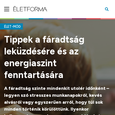
ÉLET-MÓD
Tippek a fáradtság
leküzdésére és az
energiaszint
fenntartására
A fáradtság szinte mindenkit utolér időnként –
legyen szó stresszes munkanapokról, kevés
alvásról vagy egyszerűen arról, hogy túl sok
minden történik körülöttünk. Ilyenkor