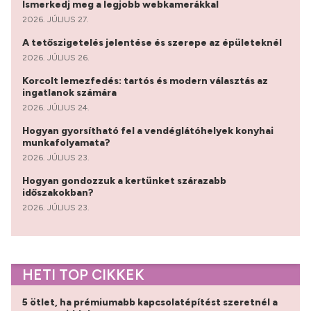
Ismerkedj meg a legjobb webkamerákkal
2026. JÚLIUS 27.
A tetőszigetelés jelentése és szerepe az épületeknél
2026. JÚLIUS 26.
Korcolt lemezfedés: tartós és modern választás az
ingatlanok számára
2026. JÚLIUS 24.
Hogyan gyorsítható fel a vendéglátóhelyek konyhai
munkafolyamata?
2026. JÚLIUS 23.
Hogyan gondozzuk a kertünket szárazabb
időszakokban?
2026. JÚLIUS 23.
HETI TOP CIKKEK
5 ötlet, ha prémiumabb kapcsolatépítést szeretnél a