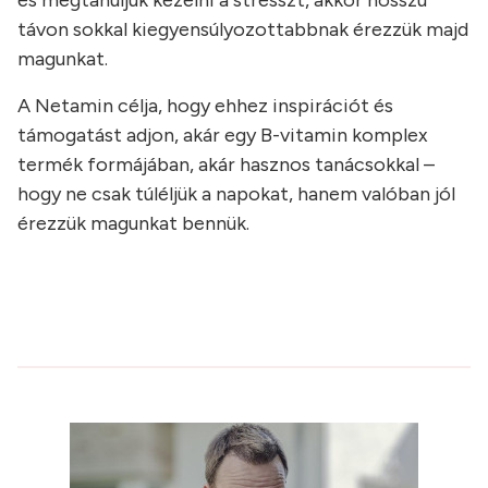
és megtanuljuk kezelni a stresszt, akkor hosszú
távon sokkal kiegyensúlyozottabbnak érezzük majd
magunkat.
A Netamin célja, hogy ehhez inspirációt és
támogatást adjon, akár egy B-vitamin komplex
termék formájában, akár hasznos tanácsokkal –
hogy ne csak túléljük a napokat, hanem valóban jól
érezzük magunkat bennük.