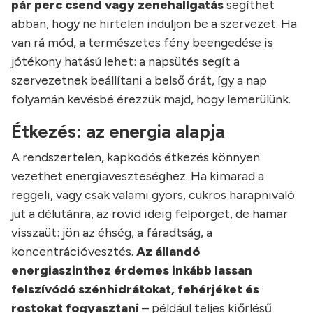
pár perc csend vagy zenehallgatás
segíthet
abban, hogy ne hirtelen induljon be a szervezet. Ha
van rá mód, a természetes fény beengedése is
jótékony hatású lehet: a napsütés segít a
szervezetnek beállítani a belső órát, így a nap
folyamán kevésbé érezzük majd, hogy lemerülünk.
Étkezés: az energia alapja
A rendszertelen, kapkodós étkezés könnyen
vezethet energiaveszteséghez. Ha kimarad a
reggeli, vagy csak valami gyors, cukros harapnivaló
jut a délutánra, az rövid ideig felpörget, de hamar
visszaüt: jön az éhség, a fáradtság, a
koncentrációvesztés.
Az állandó
energiaszinthez érdemes inkább lassan
felszívódó szénhidrátokat, fehérjéket és
rostokat fogyasztani
– például teljes kiőrlésű