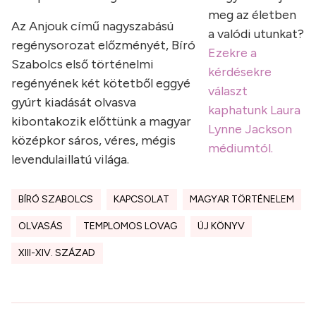
meg az életben
Az Anjouk című nagyszabású
a valódi utunkat?
regénysorozat előzményét, Bíró
Ezekre a
Szabolcs első történelmi
kérdésekre
regényének két kötetből eggyé
választ
gyúrt kiadását olvasva
kaphatunk Laura
kibontakozik előttünk a magyar
Lynne Jackson
középkor sáros, véres, mégis
médiumtól.
levendulaillatú világa.
BÍRÓ SZABOLCS
KAPCSOLAT
MAGYAR TÖRTÉNELEM
OLVASÁS
TEMPLOMOS LOVAG
ÚJ KÖNYV
XIII-XIV. SZÁZAD