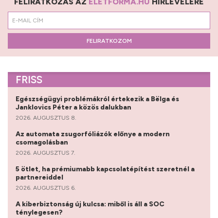
FELIRATKOZÁS AZ
ÉLETFORMA.HU
HÍRLEVELÉRE
FELIRATKOZOM
FRISS
Egészségügyi problémákról értekezik a Bëlga és
Janklovics Péter a közös dalukban
2026. AUGUSZTUS 8.
Az automata zsugorfóliázók előnye a modern
csomagolásban
2026. AUGUSZTUS 7.
5 ötlet, ha prémiumabb kapcsolatépítést szeretnél a
partnereiddel
2026. AUGUSZTUS 6.
A kiberbiztonság új kulcsa: miből is áll a SOC
ténylegesen?