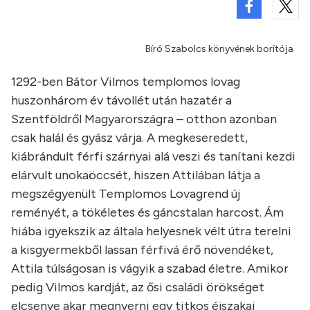
Bíró Szabolcs könyvének borítója
1292-ben Bátor Vilmos templomos lovag
huszonhárom év távollét után hazatér a
Szentföldről Magyarországra – otthon azonban
csak halál és gyász várja. A megkeseredett,
kiábrándult férfi szárnyai alá veszi és tanítani kezdi
elárvult unokaöccsét, hiszen Attilában látja a
megszégyenült Templomos Lovagrend új
reményét, a tökéletes és gáncstalan harcost. Ám
hiába igyekszik az általa helyesnek vélt útra terelni
a kisgyermekből lassan férfivá érő növendéket,
Attila túlságosan is vágyik a szabad életre. Amikor
pedig Vilmos kardját, az ősi családi örökséget
elcsenve akar megnyerni egy titkos éjszakai