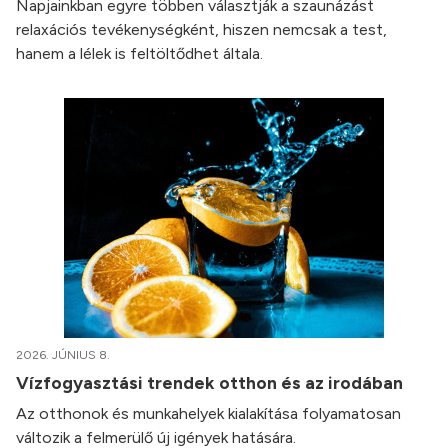
Napjainkban egyre többen választják a szaunázást
relaxációs tevékenységként, hiszen nemcsak a test,
hanem a lélek is feltöltődhet általa.
2026. JÚNIUS 8.
Vízfogyasztási trendek otthon és az irodában
Az otthonok és munkahelyek kialakítása folyamatosan
változik a felmerülő új igények hatására.