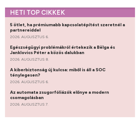
HETI TOP CIKKEK
5 ötlet, ha prémiumabb kapcsolatépítést szeretnél a
partnereiddel
2026. AUGUSZTUS 6.
Egészségügyi problémákról értekezik a Bëlga és
Janklovics Péter a közös dalukban
2026. AUGUSZTUS 8.
A kiberbiztonság új kulcsa: miből is áll a SOC
ténylegesen?
2026. AUGUSZTUS 6.
Az automata zsugorfóliázók előnye a modern
csomagolásban
2026. AUGUSZTUS 7.