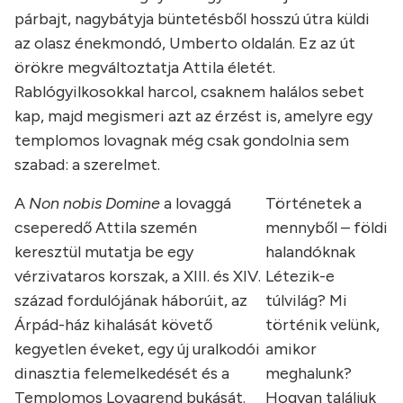
párbajt, nagybátyja büntetésből hosszú útra küldi
az olasz énekmondó, Umberto oldalán. Ez az út
örökre megváltoztatja Attila életét.
Rablógyilkosokkal harcol, csaknem halálos sebet
kap, majd megismeri azt az érzést is, amelyre egy
templomos lovagnak még csak gondolnia sem
szabad: a szerelmet.
A
Non nobis Domine
a lovaggá
Történetek a
cseperedő Attila szemén
mennyből – földi
keresztül mutatja be egy
halandóknak
vérzivataros korszak, a XIII. és XIV.
Létezik-e
század fordulójának háborúit, az
túlvilág? Mi
Árpád-ház kihalását követő
történik velünk,
kegyetlen éveket, egy új uralkodói
amikor
dinasztia felemelkedését és a
meghalunk?
Templomos Lovagrend bukását.
Hogyan találjuk