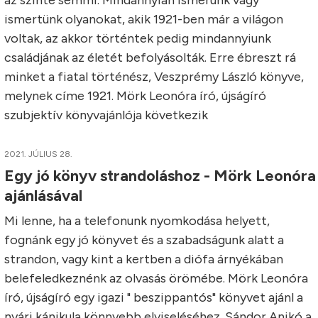
az szinte semmi. Mindannyian ismerünk vagy
ismertünk olyanokat, akik 1921-ben már a világon
voltak, az akkor történtek pedig mindannyiunk
családjának az életét befolyásolták. Erre ébreszt rá
minket a fiatal történész, Veszprémy László könyve,
melynek címe 1921. Mörk Leonóra író, újságíró
szubjektív könyvajánlója következik
2021. JÚLIUS 28.
Egy jó könyv strandoláshoz - Mörk Leonóra
ajánlásával
Mi lenne, ha a telefonunk nyomkodása helyett,
fognánk egy jó könyvet és a szabadságunk alatt a
strandon, vagy kint a kertben a diófa árnyékában
belefeledkeznénk az olvasás örömébe. Mörk Leonóra
író, újságíró egy igazi " beszippantós" könyvet ajánl a
nyári kánikula könnyebb elviseléséhez. Sándor Anikó a