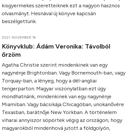
kisgyermekes szeretteiknek ezt a nagyon hasznos
olvasmányt. Hesnával új könyve kapcsán
beszélgettünk.
2021. NOVEMBER 19.
Könyvklub: Ádám Veronika: Távolból
őrzöm
Agatha Christie szerint mindenkinek van egy
nagynénje Brightonban. Vagy Bornemouth-ban, vagy
Torquay-ban, a lényeg, hogy a dél-angliai
tengerparton. Magyar viszonylatban ezt úgy
mondhatnánk, mindenkinek van egy nagynénje
Miamiban. Vagy bácsikája Chicagóban, unokanővére
Texasban, barátnője New Yorkban. A történelem
viharai annyiszor söpörtek végig az országon, hogy
magyarokból mindenhová jutott a földgolyón,