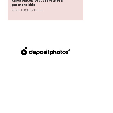
kapcsolatépítést szeretnél a
partnereiddel
2026. AUGUSZTUS 6.