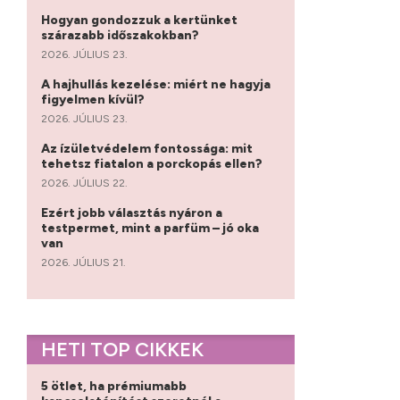
Hogyan gondozzuk a kertünket
szárazabb időszakokban?
2026. JÚLIUS 23.
A hajhullás kezelése: miért ne hagyja
figyelmen kívül?
2026. JÚLIUS 23.
Az ízületvédelem fontossága: mit
tehetsz fiatalon a porckopás ellen?
2026. JÚLIUS 22.
Ezért jobb választás nyáron a
testpermet, mint a parfüm – jó oka
van
2026. JÚLIUS 21.
HETI TOP CIKKEK
5 ötlet, ha prémiumabb