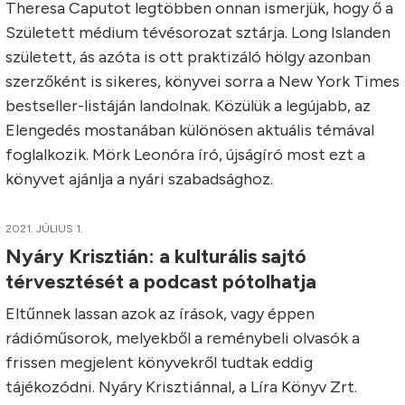
Theresa Caputot legtöbben onnan ismerjük, hogy ő a
Született médium tévésorozat sztárja. Long Islanden
született, ás azóta is ott praktizáló hölgy azonban
szerzőként is sikeres, könyvei sorra a New York Times
bestseller-listáján landolnak. Közülük a legújabb, az
Elengedés mostanában különösen aktuális témával
foglalkozik. Mörk Leonóra író, újságíró most ezt a
könyvet ajánlja a nyári szabadsághoz.
2021. JÚLIUS 1.
Nyáry Krisztián: a kulturális sajtó
térvesztését a podcast pótolhatja
Eltűnnek lassan azok az írások, vagy éppen
rádióműsorok, melyekből a reménybeli olvasók a
frissen megjelent könyvekről tudtak eddig
tájékozódni. Nyáry Krisztiánnal, a Líra Könyv Zrt.