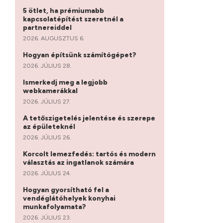
5 ötlet, ha prémiumabb
kapcsolatépítést szeretnél a
partnereiddel
2026. AUGUSZTUS 6.
Hogyan építsünk számítógépet?
2026. JÚLIUS 28.
Ismerkedj meg a legjobb
webkamerákkal
2026. JÚLIUS 27.
A tetőszigetelés jelentése és szerepe
az épületeknél
2026. JÚLIUS 26.
Korcolt lemezfedés: tartós és modern
választás az ingatlanok számára
2026. JÚLIUS 24.
Hogyan gyorsítható fel a
vendéglátóhelyek konyhai
munkafolyamata?
2026. JÚLIUS 23.