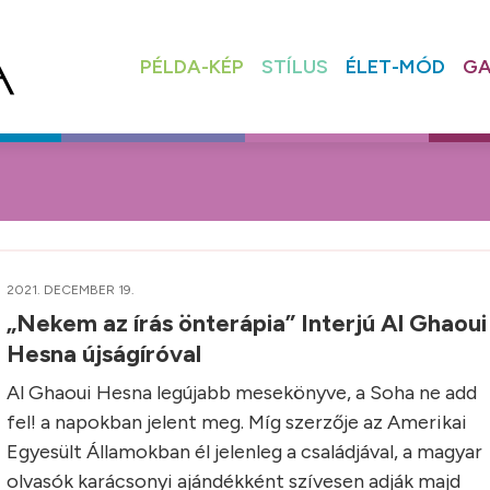
PÉLDA-KÉP
STÍLUS
ÉLET-MÓD
GA
2021. DECEMBER 19.
„Nekem az írás önterápia” Interjú Al Ghaoui
Hesna újságíróval
Al Ghaoui Hesna legújabb mesekönyve, a Soha ne add
fel! a napokban jelent meg. Míg szerzője az Amerikai
Egyesült Államokban él jelenleg a családjával, a magyar
olvasók karácsonyi ajándékként szívesen adják majd