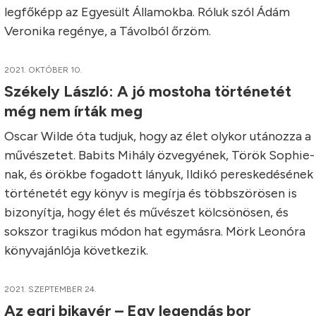
legfőképp az Egyesült Államokba. Róluk szól Ádám
Veronika regénye, a Távolból őrzöm.
2021. OKTÓBER 10.
Székely László: A jó mostoha történetét
még nem írták meg
Oscar Wilde óta tudjuk, hogy az élet olykor utánozza a
művészetet. Babits Mihály özvegyének, Török Sophie-
nak, és örökbe fogadott lányuk, Ildikó pereskedésének
történetét egy könyv is megírja és többszörösen is
bizonyítja, hogy élet és művészet kölcsönösen, és
sokszor tragikus módon hat egymásra. Mörk Leonóra
könyvajánlója következik.
2021. SZEPTEMBER 24.
Az egri bikavér – Egy legendás bor