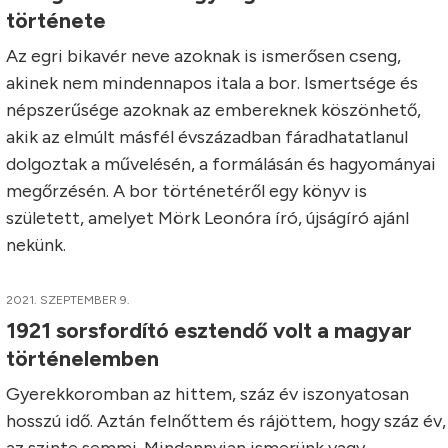
története
Az egri bikavér neve azoknak is ismerősen cseng,
akinek nem mindennapos itala a bor. Ismertsége és
népszerűsége azoknak az embereknek köszönhető,
akik az elmúlt másfél évszázadban fáradhatatlanul
dolgoztak a művelésén, a formálásán és hagyományai
megőrzésén. A bor történetéről egy könyv is
született, amelyet Mörk Leonóra író, újságíró ajánl
nekünk.
2021. SZEPTEMBER 9.
1921 sorsfordító esztendő volt a magyar
történelemben
Gyerekkoromban az hittem, száz év iszonyatosan
hosszú idő. Aztán felnőttem és rájöttem, hogy száz év,