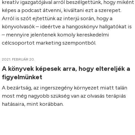
kreatív igazgatójával arról beszélgettünk, hogy miként
képes a podcast átvenni, kiváltani ezt a szerepet.
Arról is szót ejtettünk az interjú során, hogy a
könyvolvasók – ideértve a hangoskönyv hallgatókat is
– mennyire jelentenek komoly kereskedelmi
célcsoportot marketing szempontból.
2021. FEBRUÁR 20.
A könyvek képesek arra, hogy eltereljék a
figyelmünket
A bezártság, az ingerszegény környezet miatt talán
most még nagyobb szükség van az olvasás terápiás
hatásaira, mint korábban.