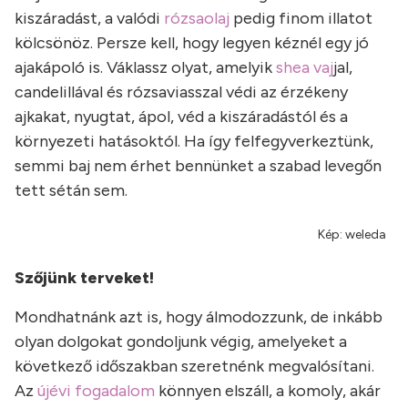
kiszáradást, a valódi
rózsaolaj
pedig finom illatot
kölcsönöz. Persze kell, hogy legyen kéznél egy jó
ajakápoló is. Váklassz olyat, amelyik
shea vaj
jal,
candelillával és rózsaviasszal védi az érzékeny
ajkakat, nyugtat, ápol, véd a kiszáradástól és a
környezeti hatásoktól. Ha így felfegyverkeztünk,
semmi baj nem érhet bennünket a szabad levegőn
tett sétán sem.
Kép: weleda
Szőjünk terveket!
Mondhatnánk azt is, hogy álmodozzunk, de inkább
olyan dolgokat gondoljunk végig, amelyeket a
következő időszakban szeretnénk megvalósítani.
Az
újévi fogadalom
könnyen elszáll, a komoly, akár