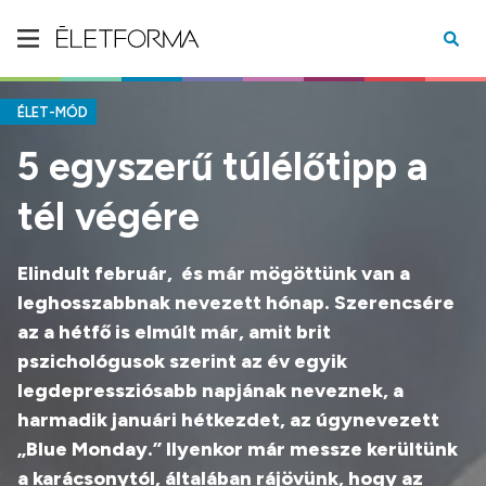
ÉLET-MÓD
5 egyszerű túlélőtipp a
tél végére
Elindult február, és már mögöttünk van a
leghosszabbnak nevezett hónap. Szerencsére
az a hétfő is elmúlt már, amit brit
pszichológusok szerint az év egyik
legdepressziósabb napjának neveznek, a
harmadik januári hétkezdet, az úgynevezett
„Blue Monday.” Ilyenkor már messze kerültünk
a karácsonytól, általában rájövünk, hogy az