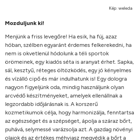
Kép: weleda
Mozduljunk ki!
Menjünk a friss levegőre! Ha esik, ha fúj, azaz
hóban, szélben egyaránt érdemes felkerekedni, ha
nem is okvetlenül hódolunk a téli sportok
örömeinek, egy kiadós séta is aranyat érhet. Sapka,
sál, kesztyű, réteges öltözködés, egy jó kényelmes
és vízálló cipő és már indulhatunk is! Egy dologra
nagyon figyeljünk oda, mindig használjunk olyan
arcvédő készítményeket, amelyek ellenállnak a
legzordabb időjárásnak is. A korszerű
kozmetikumok célja, hogy harmonizálja, fenntartsa
az egészséget és a szépséget, ápolja a száraz bőrt,
puhává, selymessé varázsolja azt. A gazdag növényi
olajok és az értékes méhviasz megvédik a bőrt a