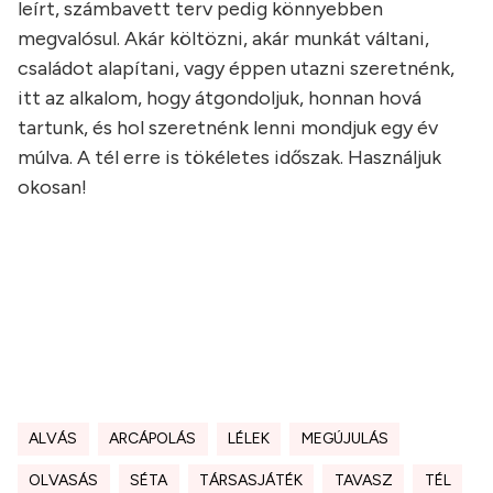
leírt, számbavett terv pedig könnyebben
megvalósul. Akár költözni, akár munkát váltani,
családot alapítani, vagy éppen utazni szeretnénk,
itt az alkalom, hogy átgondoljuk, honnan hová
tartunk, és hol szeretnénk lenni mondjuk egy év
múlva. A tél erre is tökéletes időszak. Használjuk
okosan!
ALVÁS
ARCÁPOLÁS
LÉLEK
MEGÚJULÁS
OLVASÁS
SÉTA
TÁRSASJÁTÉK
TAVASZ
TÉL