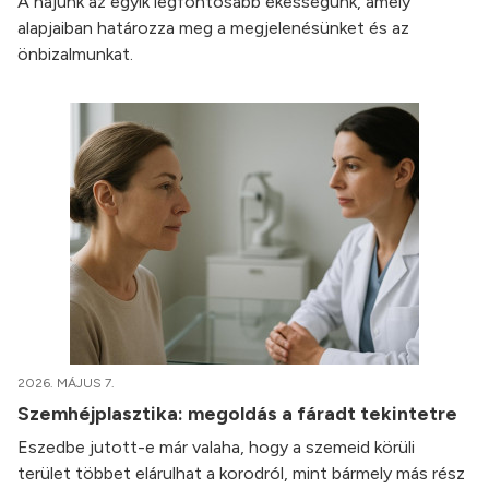
A hajunk az egyik legfontosabb ékességünk, amely
alapjaiban határozza meg a megjelenésünket és az
önbizalmunkat.
2026. MÁJUS 7.
Szemhéjplasztika: megoldás a fáradt tekintetre
Eszedbe jutott-e már valaha, hogy a szemeid körüli
terület többet elárulhat a korodról, mint bármely más rész