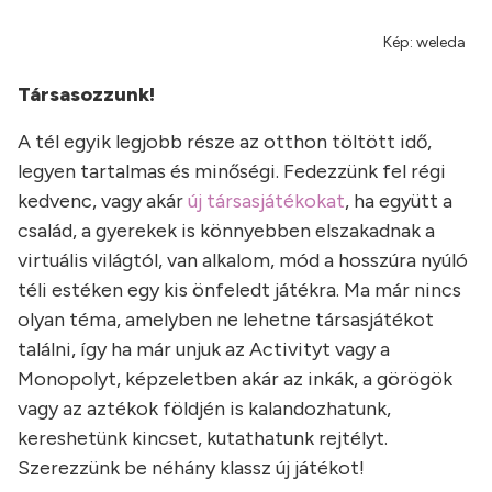
Kép: weleda
Társasozzunk!
A tél egyik legjobb része az otthon töltött idő,
legyen tartalmas és minőségi. Fedezzünk fel régi
kedvenc, vagy akár
új társasjátékokat
, ha együtt a
család, a gyerekek is könnyebben elszakadnak a
virtuális világtól, van alkalom, mód a hosszúra nyúló
téli estéken egy kis önfeledt játékra. Ma már nincs
olyan téma, amelyben ne lehetne társasjátékot
találni, így ha már unjuk az Activityt vagy a
Monopolyt, képzeletben akár az inkák, a görögök
vagy az aztékok földjén is kalandozhatunk,
kereshetünk kincset, kutathatunk rejtélyt.
Szerezzünk be néhány klassz új játékot!