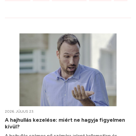
2026. JÚLIUS 23.
A hajhullás kezelése: miért ne hagyja figyelmen
kívül?
A hajhullás számos nő számára jelent kellemetlen és