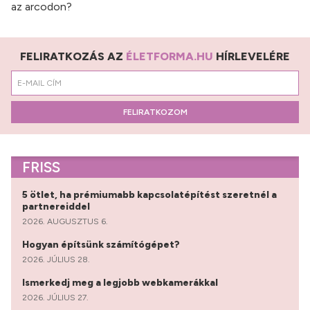
az arcodon?
FELIRATKOZÁS AZ
ÉLETFORMA.HU
HÍRLEVELÉRE
FELIRATKOZOM
FRISS
5 ötlet, ha prémiumabb kapcsolatépítést szeretnél a
partnereiddel
2026. AUGUSZTUS 6.
Hogyan építsünk számítógépet?
2026. JÚLIUS 28.
Ismerkedj meg a legjobb webkamerákkal
2026. JÚLIUS 27.