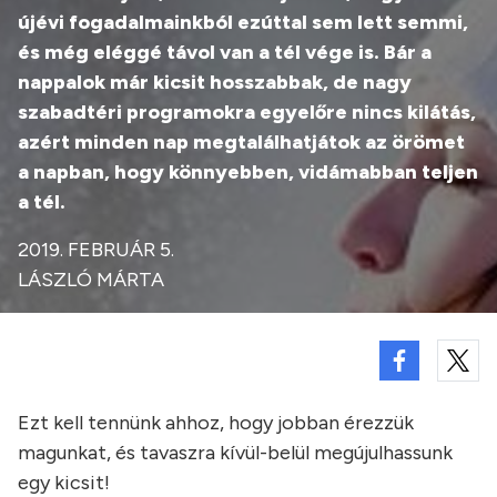
újévi fogadalmainkból ezúttal sem lett semmi,
és még eléggé távol van a tél vége is. Bár a
nappalok már kicsit hosszabbak, de nagy
szabadtéri programokra egyelőre nincs kilátás,
azért minden nap megtalálhatjátok az örömet
a napban, hogy könnyebben, vidámabban teljen
a tél.
2019. FEBRUÁR 5.
LÁSZLÓ MÁRTA
Ezt kell tennünk ahhoz, hogy jobban érezzük
magunkat, és tavaszra kívül-belül megújulhassunk
egy kicsit!