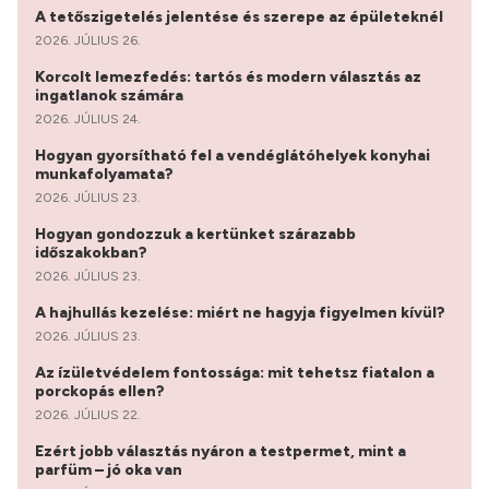
A tetőszigetelés jelentése és szerepe az épületeknél
2026. JÚLIUS 26.
Korcolt lemezfedés: tartós és modern választás az
ingatlanok számára
2026. JÚLIUS 24.
Hogyan gyorsítható fel a vendéglátóhelyek konyhai
munkafolyamata?
2026. JÚLIUS 23.
Hogyan gondozzuk a kertünket szárazabb
időszakokban?
2026. JÚLIUS 23.
A hajhullás kezelése: miért ne hagyja figyelmen kívül?
2026. JÚLIUS 23.
Az ízületvédelem fontossága: mit tehetsz fiatalon a
porckopás ellen?
2026. JÚLIUS 22.
Ezért jobb választás nyáron a testpermet, mint a
parfüm – jó oka van