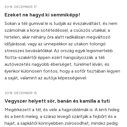
2019. DECEMBER 17.
Ezeket ne hagyd ki semmiképp!
Sokan a téli gumival le is tudják az évszakváltást, és nem
számolnak a korai sötétedéssel, a csúszós utakkal, a
hirtelen, akár néhány óra alatt radikálisan megváltozó
időjárással, vagy az ünnepekkor az utakon tolongó
stresszes bevásárlókkal. Az ország egyik legismertebb
flotta-szakértői éppen ezért hangsúlyozzák: a téli
autóvezetés nagyobb éberséget, türelmet kíván, és
ilyenkor különösen fontos, hogy a sofőr tisztában legyen
a saját, valamint az autója képességeivel.
2019. DECEMBER 15.
Vegyszer helyett sör, banán és kamilla a tuti
Megérkezett a tél, és vele a hajproblémák is. A kinti hideg
és a benti meleg, a száraz levegő szárítják a fejbőrt és a
hajat, a sapkától könnyebben zsírosodhat, mindez pedig