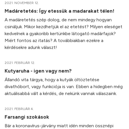
2021. NOVEMBER 12.
Madáretetés: Így etessük a madarakat télen!
A madáretetés szép dolog, de nem mindegy hogyan
csináljuk. Mikor kezdhetjük el az etetést? Milyen eleséget
kedvelnek a gyakoribb kertünkbe látogató madárfajok?
Miért fontos az itatás? A továbbiakban ezekre a
kérdésekre adunk választ!
2021. FEBRUÁR 12.
Kutyaruha - igen vagy nem?
Állandó vita tárgya, hogy a kutyák öltöztetése
divathóbort, vagy funkciója is van. Ebben a hidegben még
aktuálisabbá vált a kérdés, de nekünk vannak válaszaink.
2021. FEBRUÁR 4.
Farsangi szokások
Bár a koronavírus-járvány miatt idén minden össznépi