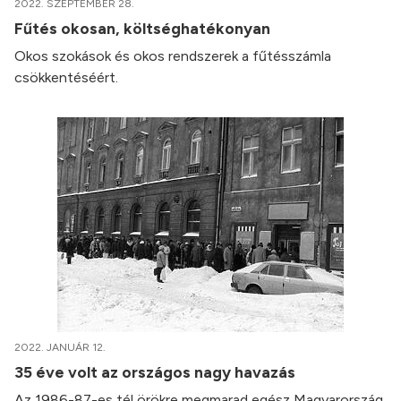
2022. SZEPTEMBER 28.
Fűtés okosan, költséghatékonyan
Okos szokások és okos rendszerek a fűtésszámla
csökkentéséért.
2022. JANUÁR 12.
35 éve volt az országos nagy havazás
Az 1986-87-es tél örökre megmarad egész Magyarország