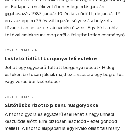
és Budapest emlékezetében. A legendás januári
gigahavazás 1987. január 10-én kezdődött, de január 12-
én azaz éppen 35 év vált igazán súlyossá a helyzet a
fővárosban, és az ország vidéki részein. Egy-két archív
fotóval emlékezünk meg erről a felejthetetlen eseményről.
2021. DECEMBER 14.
Laktató töltött burgonya téli estékre
Jöhet egy egyszerű töltött burgonya recept? Hideg
estéken biztosan jólesik majd ez a vacsora egy bögre tea
vagy vörös bor kíséretében.
2021. DECEMBER 9.
Sütőtökös rizottó pikáns húsgolyókkal
A rizottó gyors és egyszerű étel lehet a nagy ünnepi
készülődé előtt. Erre biztosan lesz időd - ezer gondod
mellett. A rizottó alapjában is egy kiváló olasz találmány.