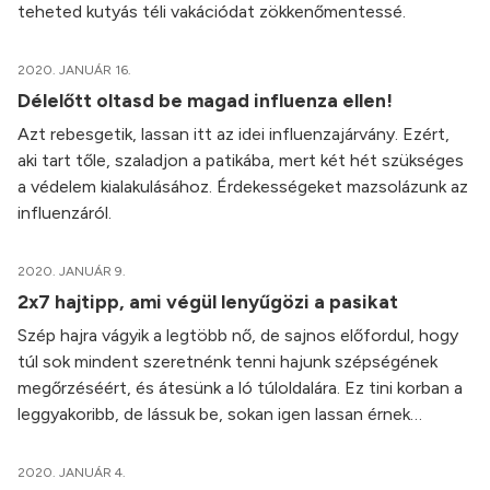
teheted kutyás téli vakációdat zökkenőmentessé.
2020. JANUÁR 16.
Délelőtt oltasd be magad influenza ellen!
Azt rebesgetik, lassan itt az idei influenzajárvány. Ezért,
aki tart tőle, szaladjon a patikába, mert két hét szükséges
a védelem kialakulásához. Érdekességeket mazsolázunk az
influenzáról.
2020. JANUÁR 9.
2x7 hajtipp, ami végül lenyűgözi a pasikat
Szép hajra vágyik a legtöbb nő, de sajnos előfordul, hogy
túl sok mindent szeretnénk tenni hajunk szépségének
megőrzéséért, és átesünk a ló túloldalára. Ez tini korban a
leggyakoribb, de lássuk be, sokan igen lassan érnek…
2020. JANUÁR 4.