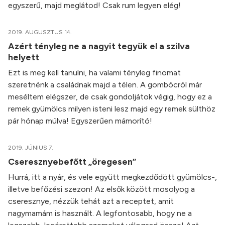
egyszerű, majd meglátod! Csak rum legyen elég!
2019. AUGUSZTUS 14.
Azért tényleg ne a nagyit tegyük el a szilva
helyett
Ezt is meg kell tanulni, ha valami tényleg finomat
szeretnénk a családnak majd a télen. A gombócról már
meséltem elégszer, de csak gondoljátok végig, hogy ez a
remek gyümölcs milyen isteni lesz majd egy remek sülthöz
pár hónap múlva! Egyszerűen mámorító!
2019. JÚNIUS 7.
Cseresznyebefőtt „öregesen”
Hurrá, itt a nyár, és vele együtt megkezdődött gyümölcs-,
illetve befőzési szezon! Az elsők között mosolyog a
cseresznye, nézzük tehát azt a receptet, amit
nagymamám is használt. A legfontosabb, hogy ne a