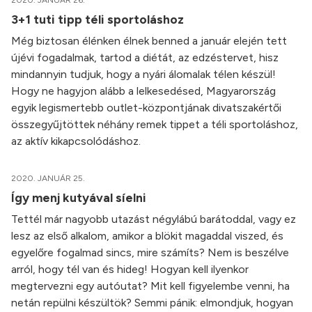
2020. JANUÁR 26.
3+1 tuti tipp téli sportoláshoz
Még biztosan élénken élnek benned a január elején tett
újévi fogadalmak, tartod a diétát, az edzéstervet, hisz
mindannyin tudjuk, hogy a nyári álomalak télen készül!
Hogy ne hagyjon alább a lelkesedésed, Magyarország
egyik legismertebb outlet-központjának divatszakértői
összegyűjtöttek néhány remek tippet a téli sportoláshoz,
az aktív kikapcsolódáshoz.
2020. JANUÁR 25.
Így menj kutyával síelni
Tettél már nagyobb utazást négylábú barátoddal, vagy ez
lesz az első alkalom, amikor a blökit magaddal viszed, és
egyelőre fogalmad sincs, mire számíts? Nem is beszélve
arról, hogy tél van és hideg! Hogyan kell ilyenkor
megtervezni egy autóutat? Mit kell figyelembe venni, ha
netán repülni készültök? Semmi pánik: elmondjuk, hogyan