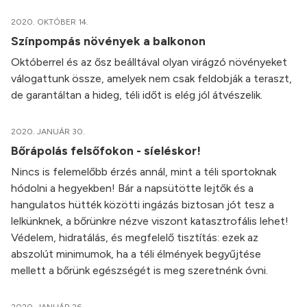
2020. OKTÓBER 14.
Színpompás növények a balkonon
Októberrel és az ősz beálltával olyan virágzó növényeket
válogattunk össze, amelyek nem csak feldobják a teraszt,
de garantáltan a hideg, téli időt is elég jól átvészelik.
2020. JANUÁR 30.
Bőrápolás felsőfokon - síeléskor!
Nincs is felemelőbb érzés annál, mint a téli sportoknak
hódolni a hegyekben! Bár a napsütötte lejtők és a
hangulatos hütték közötti ingázás biztosan jót tesz a
lelkünknek, a bőrünkre nézve viszont katasztrofális lehet!
Védelem, hidratálás, és megfelelő tisztítás: ezek az
abszolút minimumok, ha a téli élmények begyűjtése
mellett a bőrünk egészségét is meg szeretnénk óvni.