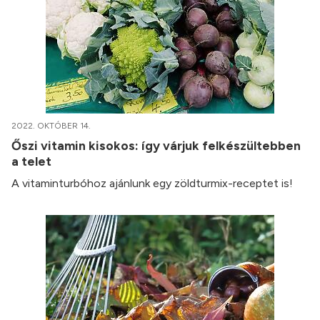
2022. OKTÓBER 14.
Őszi vitamin kisokos: így várjuk felkészültebben
a telet
A vitaminturbóhoz ajánlunk egy zöldturmix-receptet is!