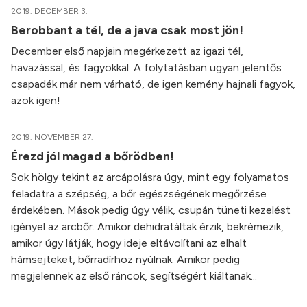
2019. DECEMBER 3.
Berobbant a tél, de a java csak most jön!
December első napjain megérkezett az igazi tél,
havazással, és fagyokkal. A folytatásban ugyan jelentős
csapadék már nem várható, de igen kemény hajnali fagyok,
azok igen!
2019. NOVEMBER 27.
Érezd jól magad a bőrödben!
Sok hölgy tekint az arcápolásra úgy, mint egy folyamatos
feladatra a szépség, a bőr egészségének megőrzése
érdekében. Mások pedig úgy vélik, csupán tüneti kezelést
igényel az arcbőr. Amikor dehidratáltak érzik, bekrémezik,
amikor úgy látják, hogy ideje eltávolítani az elhalt
hámsejteket, bőrradírhoz nyúlnak. Amikor pedig
megjelennek az első ráncok, segítségért kiáltanak...