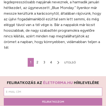
legdepressziósabb napjának neveznek, a harmadik januári
hétkezdet, az úgynevezett „Blue Monday.” Ilyenkor már
messze kerültünk a karácsonytól, általában rájövünk, hogy
az újévi fogadalmainkból ezúttal sem lett semmi, és még
eléggé távol van a tél vége is. Bár a nappalok már kicsit
hosszabbak, de nagy szabadtéri programokra egyelőre
nincs kilátás, azért minden nap megtalálhatjátok az
örömet a napban, hogy könnyebben, vidámabban teljen a
tél.
1
2
3
4
UTOLSÓ
FELIRATKOZÁS AZ
ÉLETFORMA.HU
HÍRLEVELÉRE
FELIRATKOZOM