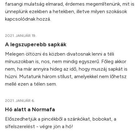
farsangi mulatság elmarad, érdemes megemlítenünk, mit is
ünneplünk ezekben a hetekben, illetve milyen szokások
kapcsolódnak hozzá.
2021. JANUÁR 19.
A legszuperebb sapkák
Melegen öltözni és közben divatosnak lenni a téli
mínuszokban is, nos, nem mindig egyszerű. Főleg akkor
nem, ha már annyira hideg az idő, hogy muszáj sapkát is
húzni. Mutatunk három stílust, amelyekkel nem lőhetsz
mellé ezen a télen sem.
2021. JANUÁR 6.
Hó alatt a Normafa
Előszedhetjük a pincékből a szánkókat, bobokat, a
sífelszerelést - végre jön a hó!