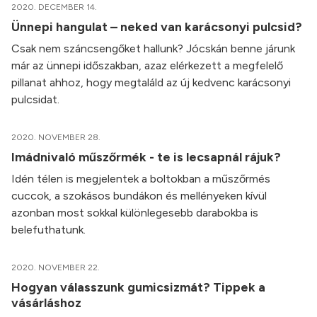
2020. DECEMBER 14.
Ünnepi hangulat – neked van karácsonyi pulcsid?
Csak nem száncsengőket hallunk? Jócskán benne járunk
már az ünnepi időszakban, azaz elérkezett a megfelelő
pillanat ahhoz, hogy megtaláld az új kedvenc karácsonyi
pulcsidat.
2020. NOVEMBER 28.
Imádnivaló műszőrmék - te is lecsapnál rájuk?
Idén télen is megjelentek a boltokban a műszőrmés
cuccok, a szokásos bundákon és mellényeken kívül
azonban most sokkal különlegesebb darabokba is
belefuthatunk.
2020. NOVEMBER 22.
Hogyan válasszunk gumicsizmát? Tippek a
vásárláshoz