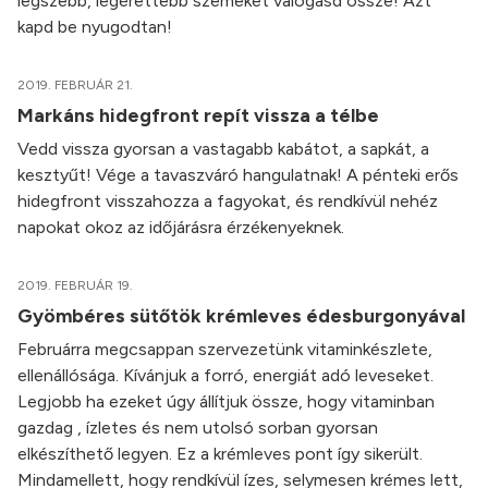
legszebb, legérettebb szemeket válogasd össze! Azt
kapd be nyugodtan!
2019. FEBRUÁR 21.
Markáns hidegfront repít vissza a télbe
Vedd vissza gyorsan a vastagabb kabátot, a sapkát, a
kesztyűt! Vége a tavaszváró hangulatnak! A pénteki erős
hidegfront visszahozza a fagyokat, és rendkívül nehéz
napokat okoz az időjárásra érzékenyeknek.
2019. FEBRUÁR 19.
Gyömbéres sütőtök krémleves édesburgonyával
Februárra megcsappan szervezetünk vitaminkészlete,
ellenállósága. Kívánjuk a forró, energiát adó leveseket.
Legjobb ha ezeket úgy állítjuk össze, hogy vitaminban
gazdag , ízletes és nem utolsó sorban gyorsan
elkészíthető legyen. Ez a krémleves pont így sikerült.
Mindamellett, hogy rendkívül ízes, selymesen krémes lett,