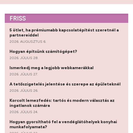
FRISS
5 ötlet, ha prémiumabb kapcsolatépítést szeretnél a
partnereiddel
2026. AUGUSZTUS 6.
Hogyan építsünk számítógépet?
2026. JÚLIUS 28.
Ismerkedj meg a legjobb webkamerákkal
2026. JÚLIUS 27.
A tetőszigetelés jelentése és szerepe az épületeknél
2026. JÚLIUS 26.
Korcolt lemezfedés: tartós és modern választás az
ingatlanok számára
2026. JÚLIUS 24.
Hogyan gyorsítható fel a vendéglátóhelyek konyhai
munkafolyamata?