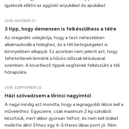
igyekszik ellátni az aggódó anyukákat és apukákat.
2019. OKTÓBER 27.
3 tipp, hogy demensen is felkészülhess a télre
Az öregedés velejárója, hogy a test nehezebben
alkalmazkodik a hideghez, és a téli betegségeket is
könnyebben elkapjuk. Ez azonban nem jelenti azt, hogy
tehetetlenek lennénk a hűvös időszak kihívásaival
szemben. A következő tippek segítenek felkészülni a téli
hónapokra.
2019. SZEPTEMBER 25.
Házi szilvadzsem a lőrinci nagyimtól
A nagyi mindig azt mondta, hogy a legnagyobb lábos kell a
művelethez. Egyszerre, csak maximum 2 kg szilvából
készítsük, mert akkor gyorsan felforr, és nem kell órákat
mellette állni! Ehhez egy 4-5 literes lábas pont jó. Rém