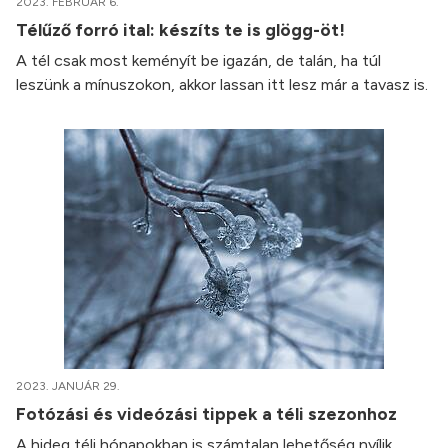
2023. FEBRUÁR 6.
Télűző forró ital: készíts te is glögg-öt!
A tél csak most keményít be igazán, de talán, ha túl
leszünk a mínuszokon, akkor lassan itt lesz már a tavasz is.
2023. JANUÁR 29.
Fotózási és videózási tippek a téli szezonhoz
A hideg téli hónapokban is számtalan lehetőség nyílik