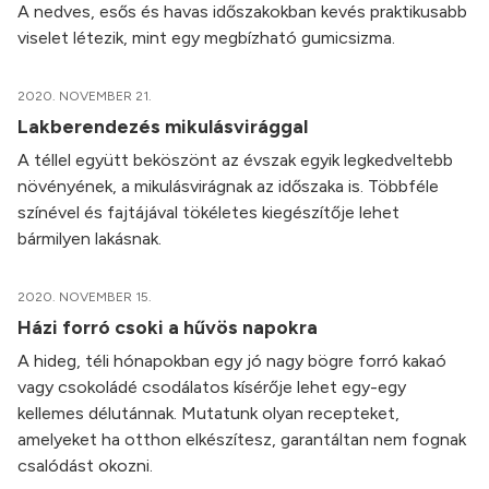
A nedves, esős és havas időszakokban kevés praktikusabb
viselet létezik, mint egy megbízható gumicsizma.
2020. NOVEMBER 21.
Lakberendezés mikulásvirággal
A téllel együtt beköszönt az évszak egyik legkedveltebb
növényének, a mikulásvirágnak az időszaka is. Többféle
színével és fajtájával tökéletes kiegészítője lehet
bármilyen lakásnak.
2020. NOVEMBER 15.
Házi forró csoki a hűvös napokra
A hideg, téli hónapokban egy jó nagy bögre forró kakaó
vagy csokoládé csodálatos kísérője lehet egy-egy
kellemes délutánnak. Mutatunk olyan recepteket,
amelyeket ha otthon elkészítesz, garantáltan nem fognak
csalódást okozni.