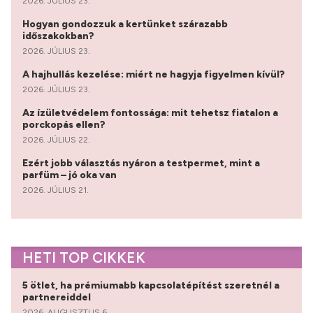
2026. JÚLIUS 23.
Hogyan gondozzuk a kertünket szárazabb
időszakokban?
2026. JÚLIUS 23.
A hajhullás kezelése: miért ne hagyja figyelmen kívül?
2026. JÚLIUS 23.
Az ízületvédelem fontossága: mit tehetsz fiatalon a
porckopás ellen?
2026. JÚLIUS 22.
Ezért jobb választás nyáron a testpermet, mint a
parfüm – jó oka van
2026. JÚLIUS 21.
HETI TOP CIKKEK
5 ötlet, ha prémiumabb kapcsolatépítést szeretnél a
partnereiddel
2026. AUGUSZTUS 6.