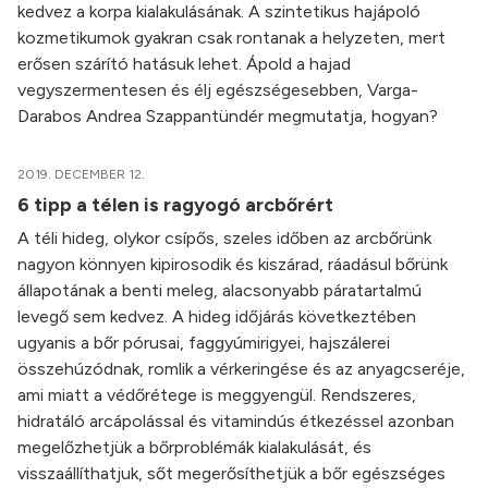
kedvez a korpa kialakulásának. A szintetikus hajápoló
kozmetikumok gyakran csak rontanak a helyzeten, mert
erősen szárító hatásuk lehet. Ápold a hajad
vegyszermentesen és élj egészségesebben, Varga-
Darabos Andrea Szappantündér megmutatja, hogyan?
2019. DECEMBER 12.
6 tipp a télen is ragyogó arcbőrért
A téli hideg, olykor csípős, szeles időben az arcbőrünk
nagyon könnyen kipirosodik és kiszárad, ráadásul bőrünk
állapotának a benti meleg, alacsonyabb páratartalmú
levegő sem kedvez. A hideg időjárás következtében
ugyanis a bőr pórusai, faggyúmirigyei, hajszálerei
összehúzódnak, romlik a vérkeringése és az anyagcseréje,
ami miatt a védőrétege is meggyengül. Rendszeres,
hidratáló arcápolással és vitamindús étkezéssel azonban
megelőzhetjük a bőrproblémák kialakulását, és
visszaállíthatjuk, sőt megerősíthetjük a bőr egészséges