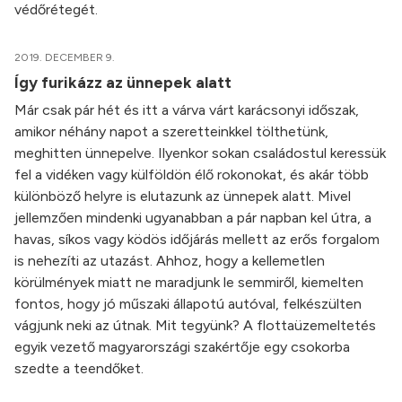
védőrétegét.
2019. DECEMBER 9.
Így furikázz az ünnepek alatt
Már csak pár hét és itt a várva várt karácsonyi időszak,
amikor néhány napot a szeretteinkkel tölthetünk,
meghitten ünnepelve. Ilyenkor sokan családostul keressük
fel a vidéken vagy külföldön élő rokonokat, és akár több
különböző helyre is elutazunk az ünnepek alatt. Mivel
jellemzően mindenki ugyanabban a pár napban kel útra, a
havas, síkos vagy ködös időjárás mellett az erős forgalom
is nehezíti az utazást. Ahhoz, hogy a kellemetlen
körülmények miatt ne maradjunk le semmiről, kiemelten
fontos, hogy jó műszaki állapotú autóval, felkészülten
vágjunk neki az útnak. Mit tegyünk? A flottaüzemeltetés
egyik vezető magyarországi szakértője egy csokorba
szedte a teendőket.