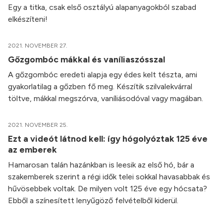
Egy a titka, csak első osztályú alapanyagokból szabad
elkészíteni!
2021. NOVEMBER 27.
Gőzgombóc mákkal és vaníliaszósszal
A gőzgombóc eredeti alapja egy édes kelt tészta, ami
gyakorlatilag a gőzben fő meg. Készítik szilvalekvárral
töltve, mákkal megszórva, vaníliásodóval vagy magában.
2021. NOVEMBER 25.
Ezt a videót látnod kell: így hógolyóztak 125 éve
az emberek
Hamarosan talán hazánkban is leesik az első hó, bár a
szakemberek szerint a régi idők telei sokkal havasabbak és
hűvösebbek voltak. De milyen volt 125 éve egy hócsata?
Ebből a színesített lenyűgöző felvételből kiderül.