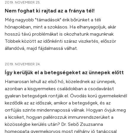
2019. NOVEMBER 25.
Nem foghat ki rajtad az a fránya tél!
Még nagyobb "támadások" érik bőrünket a téli
hónapokban, mint a szokásos. Ha elhanyagoljuk, akár
hosszú távú problémákat is okozhatunk magunknak.
Többek között az időnkénti száraz viszketés, először
állandóvá, majd fájdalmassá válhat.
2019. NOVEMBER 24.
Így kerüljük el a betegségeket az ünnepek előtt
Hamarosan lehull az első hó, közelednek az ünnepek,
azonban a kisgyermekes családokban a csodavárást
gyakran betegségek rontják el. Óvodás korú gyermekeknél
kezdődik az az időszak, amikor a betegségek, és az
orrfújás szinte mindennapossá válnak. Hogyan óvjuk meg
a kicsiket, hogyan pallérozzuk immunrendszerüket a
közösségbe kerülés után? Dr. Sebő Zsuzsanna
homeopata gyermekorvos most néhány jó tanáccsal