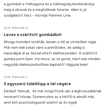
a gyömbér a fokhagyma és a tökmagolaj kombinációja
még a vírusok és a meghűlések tünetei ellen is jó
szolgálatot tesz - mondja Pammer Lívia.
2019. FEBRUÁR 15.
Leves a szárított gombádból
Ahogy mondani szokták, lassan a tél az utolsókat rúgja.
Már nem kell sokat várni a primőrökre, de addig is
használjuk el az ősszel eltett élelmiszereket. A szárított
gomba pont ilyen. Ha nincs, az se gond, mert már minden
nagyobb élelmiszerboltban kapható! Vágjunk bele!
2019. FEBRUÁR 5.
5 egyszerű túlélőtipp a tél végére
Elindult február, és már mögöttünk van a leghosszabbnak
nevezett hónap. Szerencsére az a hétfő is elmúlt már,
amit brit pszichológusok szerint az év egyik