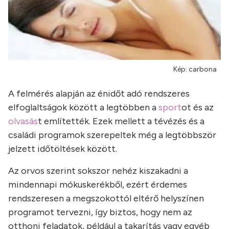
Kép: carbona
A felmérés alapján az énidőt adó rendszeres
elfoglaltságok között a legtöbben a
sport
ot és az
olvasás
t említették. Ezek mellett a tévézés és a
családi programok szerepeltek még a legtöbbször
jelzett időtöltések között.
Az orvos szerint sokszor nehéz kiszakadni a
mindennapi mókuskerékből, ezért érdemes
rendszeresen a megszokottól eltérő helyszínen
programot tervezni, így biztos, hogy nem az
otthoni feladatok, például a takarítás vagy egyéb