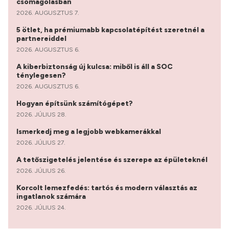
csomagolásban
2026. AUGUSZTUS 7.
5 ötlet, ha prémiumabb kapcsolatépítést szeretnél a
partnereiddel
2026. AUGUSZTUS 6.
A kiberbiztonság új kulcsa: miből is áll a SOC
ténylegesen?
2026. AUGUSZTUS 6.
Hogyan építsünk számítógépet?
2026. JÚLIUS 28.
Ismerkedj meg a legjobb webkamerákkal
2026. JÚLIUS 27.
A tetőszigetelés jelentése és szerepe az épületeknél
2026. JÚLIUS 26.
Korcolt lemezfedés: tartós és modern választás az
ingatlanok számára
2026. JÚLIUS 24.