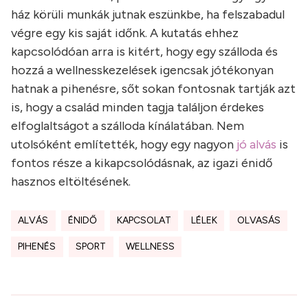
ház körüli munkák jutnak eszünkbe, ha felszabadul
végre egy kis saját időnk. A kutatás ehhez
kapcsolódóan arra is kitért, hogy egy szálloda és
hozzá a wellnesskezelések igencsak jótékonyan
hatnak a pihenésre, sőt sokan fontosnak tartják azt
is, hogy a család minden tagja találjon érdekes
elfoglaltságot a szálloda kínálatában. Nem
utolsóként említették, hogy egy nagyon
jó alvás
is
fontos része a kikapcsolódásnak, az igazi énidő
hasznos eltöltésének.
ALVÁS
ÉNIDŐ
KAPCSOLAT
LÉLEK
OLVASÁS
PIHENÉS
SPORT
WELLNESS