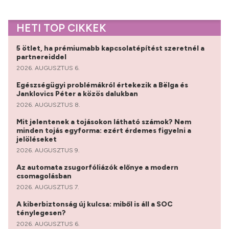
HETI TOP CIKKEK
5 ötlet, ha prémiumabb kapcsolatépítést szeretnél a
partnereiddel
2026. AUGUSZTUS 6.
Egészségügyi problémákról értekezik a Bëlga és
Janklovics Péter a közös dalukban
2026. AUGUSZTUS 8.
Mit jelentenek a tojásokon látható számok? Nem
minden tojás egyforma: ezért érdemes figyelni a
jelöléseket
2026. AUGUSZTUS 9.
Az automata zsugorfóliázók előnye a modern
csomagolásban
2026. AUGUSZTUS 7.
A kiberbiztonság új kulcsa: miből is áll a SOC
ténylegesen?
2026. AUGUSZTUS 6.