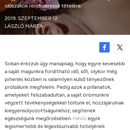
időszakok rendszeressé tételére.
2019. SZEPTEMBER 12.
LÁSZLÓ MÁRTA
Sokan érezzük úgy manapság, hogy egyre kevesebb
a saját magunkra fordítható idő, sőt, olykor még
pihenés közben is valamilyen külső tényezőnek
próbálunk megfelelni. Pedig azok a pillanatok,
amelyeket felszabadultan, a saját örömünkre
végzett tevékenységekkel töltünk el, hozzájárulnak
kiegyensúlyozottságunkhoz, segítenek
egészségünk megőrzésében.
Hévíz
egyik
legismertebb és legexkluzívabb hoteljének