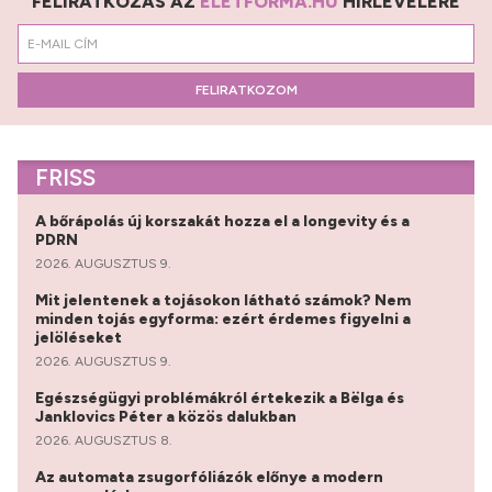
FELIRATKOZÁS AZ
ÉLETFORMA.HU
HÍRLEVELÉRE
FELIRATKOZOM
FRISS
A bőrápolás új korszakát hozza el a longevity és a
PDRN
2026. AUGUSZTUS 9.
Mit jelentenek a tojásokon látható számok? Nem
minden tojás egyforma: ezért érdemes figyelni a
jelöléseket
2026. AUGUSZTUS 9.
Egészségügyi problémákról értekezik a Bëlga és
Janklovics Péter a közös dalukban
2026. AUGUSZTUS 8.
Az automata zsugorfóliázók előnye a modern