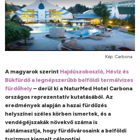
Kép: Carbona
A magyarok szerint
Hajdúszoboszló, Hévíz és
Bükfürdő a legnépszerűbb belföldi termálvizes
fürdőhely
– derül ki a NaturMed Hotel Carbona
országos reprezentatív kutatásából. Az
eredmények alapján a hazai fürdőzés
helyszínei széles körben ismertek, és a
vendégéjszakák növekvő száma is
alátámasztja, hogy fürdővárosaink a belföldi
turizmus kiemelt célpontjai.