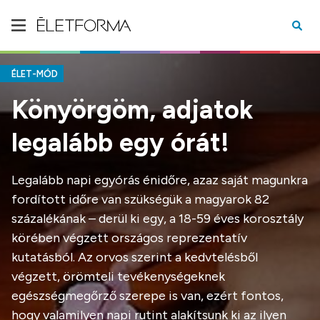
ÉLET-MÓD
Könyörgöm, adjatok
legalább egy órát!
Legalább napi egyórás énidőre, azaz saját magunkra
fordított időre van szükségük a magyarok 82
százalékának – derül ki egy, a 18-59 éves korosztály
körében végzett országos reprezentatív
kutatásból. Az orvos szerint a kedvtelésből
végzett, örömteli tevékenységeknek
egészségmegőrző szerepe is van, ezért fontos,
hogy valamilyen napi rutint alakítsunk ki az ilyen