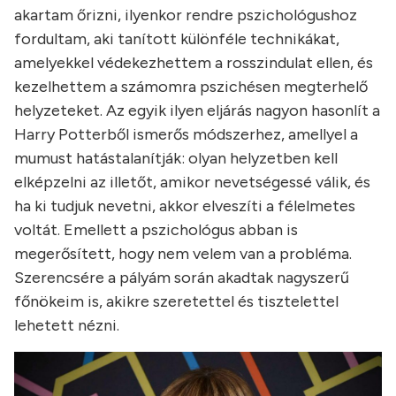
akartam őrizni, ilyenkor rendre pszichológushoz
fordultam, aki tanított különféle technikákat,
amelyekkel védekezhettem a rosszindulat ellen, és
kezelhettem a számomra pszichésen megterhelő
helyzeteket. Az egyik ilyen eljárás nagyon hasonlít a
Harry Potterből ismerős módszerhez, amellyel a
mumust hatástalanítják: olyan helyzetben kell
elképzelni az illetőt, amikor nevetségessé válik, és
ha ki tudjuk nevetni, akkor elveszíti a félelmetes
voltát. Emellett a pszichológus abban is
megerősített, hogy nem velem van a probléma.
Szerencsére a pályám során akadtak nagyszerű
főnökeim is, akikre szeretettel és tisztelettel
lehetett nézni.