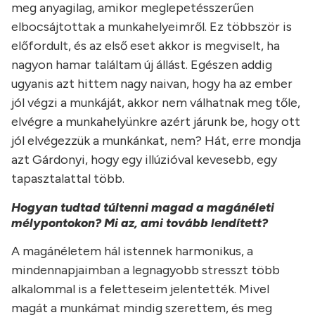
meg anyagilag, amikor meglepetésszerűen
elbocsájtottak a munkahelyeimről. Ez többször is
előfordult, és az első eset akkor is megviselt, ha
nagyon hamar találtam új állást. Egészen addig
ugyanis azt hittem nagy naivan, hogy ha az ember
jól végzi a munkáját, akkor nem válhatnak meg tőle,
elvégre a munkahelyünkre azért járunk be, hogy ott
jól elvégezzük a munkánkat, nem? Hát, erre mondja
azt Gárdonyi, hogy egy illúzióval kevesebb, egy
tapasztalattal több.
Hogyan tudtad túltenni magad a magánéleti
mélypontokon? Mi az, ami tovább lendített?
A magánéletem hál istennek harmonikus, a
mindennapjaimban a legnagyobb stresszt több
alkalommal is a feletteseim jelentették. Mivel
magát a munkámat mindig szerettem, és meg