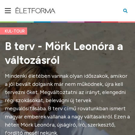
KUL-TOUR
B terv - Mörk Leonóra a
változásról
Mindenki életében vannak olyan időszakok, amikor
a jól bevált dolgaink már nem működnek, újra kell
tervezni őket. Megváltoztatni az irányt, elengedni
régi szokásokat, belevágni új tervek
megvalósításába. B terv című rovatunkban ismert
magyar emberek vallanak a nagy váltásaikról. Ezen a
héten Mörk Leonóra, újságíró, író, szerkesztő,
fordító mesél nekünk.