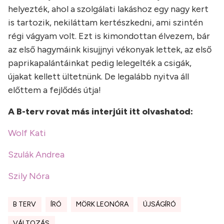
helyezték, ahol a szolgálati lakáshoz egy nagy kert
is tartozik, nekiláttam kertészkedni, ami szintén
régi vágyam volt. Ezt is kimondottan élvezem, bár
az első hagymáink kisujjnyi vékonyak lettek, az első
paprikapalántáinkat pedig lelegelték a csigák,
újakat kellett ültetnünk. De legalább nyitva áll
előttem a fejlődés útja!
A B-terv rovat más interjúit itt olvashatod:
Wolf Kati
Szulák Andrea
Szily Nóra
B TERV
ÍRÓ
MÖRK LEONÓRA
ÚJSÁGÍRÓ
VÁLTOZÁS