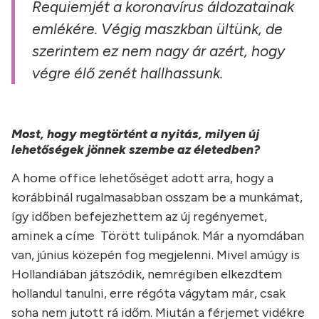
Requiemjét a koronavírus áldozatainak
emlékére. Végig maszkban ültünk, de
szerintem ez nem nagy ár azért, hogy
végre élő zenét hallhassunk.
Most, hogy megtörtént a nyitás, milyen új
lehetőségek jönnek szembe az életedben?
A home office lehetőséget adott arra, hogy a
korábbinál rugalmasabban osszam be a munkámat,
így időben befejezhettem az új regényemet,
aminek a címe Törött tulipánok. Már a nyomdában
van, június közepén fog megjelenni. Mivel amúgy is
Hollandiában játszódik, nemrégiben elkezdtem
hollandul tanulni, erre régóta vágytam már, csak
soha nem jutott rá időm. Miután a férjemet vidékre