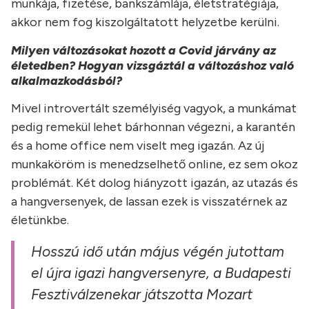
munkája, fizetése, bankszámlája, életstratégiája,
akkor nem fog kiszolgáltatott helyzetbe kerülni.
Milyen változásokat hozott a Covid járvány az
életedben? Hogyan vizsgáztál a változáshoz való
alkalmazkodásból?
Mivel introvertált személyiség vagyok, a munkámat
pedig remekül lehet bárhonnan végezni, a karantén
és a home office nem viselt meg igazán. Az új
munkaköröm is menedzselhető online, ez sem okoz
problémát. Két dolog hiányzott igazán, az utazás és
a hangversenyek, de lassan ezek is visszatérnek az
életünkbe.
Hosszú idő után május végén jutottam
el újra igazi hangversenyre, a Budapesti
Fesztiválzenekar játszotta Mozart