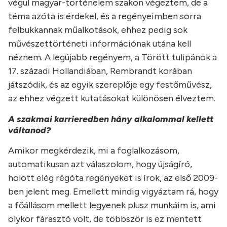
végül magyar-történelem szakon végeztem, de a
téma azóta is érdekel, és a regényeimben sorra
felbukkannak műalkotások, ehhez pedig sok
művészettörténeti információnak utána kell
néznem. A legújabb regényem, a Törött tulipánok a
17. századi Hollandiában, Rembrandt korában
játszódik, és az egyik szereplője egy festőművész,
az ehhez végzett kutatásokat különösen élveztem.
A szakmai karrieredben hány alkalommal kellett
váltanod?
Amikor megkérdezik, mi a foglalkozásom,
automatikusan azt válaszolom, hogy újságíró,
holott elég régóta regényeket is írok, az első 2009-
ben jelent meg. Emellett mindig vigyáztam rá, hogy
a főállásom mellett legyenek plusz munkáim is, ami
olykor fárasztó volt, de többször is ez mentett