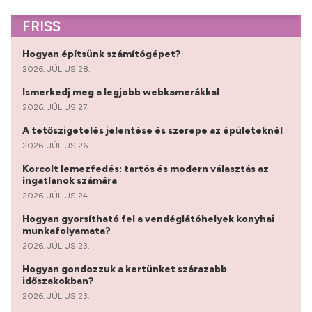
FRISS
Hogyan építsünk számítógépet?
2026. JÚLIUS 28.
Ismerkedj meg a legjobb webkamerákkal
2026. JÚLIUS 27.
A tetőszigetelés jelentése és szerepe az épületeknél
2026. JÚLIUS 26.
Korcolt lemezfedés: tartós és modern választás az
ingatlanok számára
2026. JÚLIUS 24.
Hogyan gyorsítható fel a vendéglátóhelyek konyhai
munkafolyamata?
2026. JÚLIUS 23.
Hogyan gondozzuk a kertünket szárazabb
időszakokban?
2026. JÚLIUS 23.