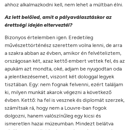
ahhoz alkalmazkodni kell, nem lehet a múltban élni.
Az lett belőled, amit a pályaválasztáskor az
érettségi idején elterveztél?
Bizonyos értelemben igen. Eredetileg
művészettörténész szerettem volna lenni, de arra
a szakra abban az évben, amikor én felvételiztem,
országosan két, azaz kettő embert vettek fel, és az
apukám azt mondta, oké, adjam be nyugodtan oda
a jelentkezésemet, viszont két dologgal legyek
tisztában. Egy: nem fognak felvenni, ezért találjam
ki, milyen munkát akarok végezni a következő
évben. Kettő: ha fel is vesznek és diplomát szerzek,
számítsak rá, hogy nem a Louvre-ban fogok
dolgozni, hanem valószínűleg egy kicsi és
ismeretlen hazai múzeumban. Mindezt belátva