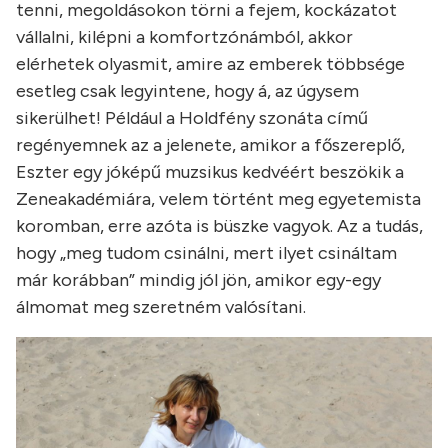
tenni, megoldásokon törni a fejem, kockázatot
vállalni, kilépni a komfortzónámból, akkor
elérhetek olyasmit, amire az emberek többsége
esetleg csak legyintene, hogy á, az úgysem
sikerülhet! Például a Holdfény szonáta című
regényemnek az a jelenete, amikor a főszereplő,
Eszter egy jóképű muzsikus kedvéért beszökik a
Zeneakadémiára, velem történt meg egyetemista
koromban, erre azóta is büszke vagyok. Az a tudás,
hogy „meg tudom csinálni, mert ilyet csináltam
már korábban” mindig jól jön, amikor egy-egy
álmomat meg szeretném valósítani.