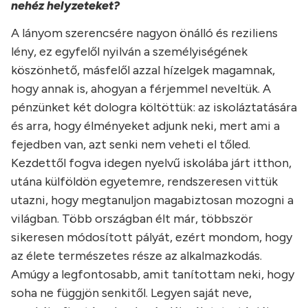
nehéz helyzeteket?
A lányom szerencsére nagyon önálló és reziliens
lény, ez egyfelől nyilván a személyiségének
köszönhető, másfelől azzal hízelgek magamnak,
hogy annak is, ahogyan a férjemmel neveltük. A
pénzünket két dologra költöttük: az iskoláztatására
és arra, hogy élményeket adjunk neki, mert ami a
fejedben van, azt senki nem veheti el tőled.
Kezdettől fogva idegen nyelvű iskolába járt itthon,
utána külföldön egyetemre, rendszeresen vittük
utazni, hogy megtanuljon magabiztosan mozogni a
világban. Több országban élt már, többször
sikeresen módosított pályát, ezért mondom, hogy
az élete természetes része az alkalmazkodás.
Amúgy a legfontosabb, amit tanítottam neki, hogy
soha ne függjön senkitől. Legyen saját neve,