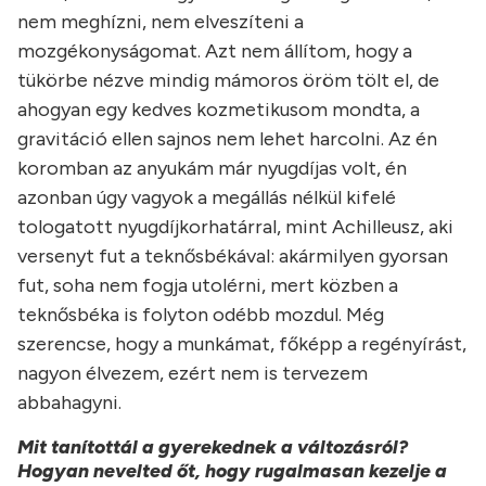
nem meghízni, nem elveszíteni a
mozgékonyságomat. Azt nem állítom, hogy a
tükörbe nézve mindig mámoros öröm tölt el, de
ahogyan egy kedves kozmetikusom mondta, a
gravitáció ellen sajnos nem lehet harcolni. Az én
koromban az anyukám már nyugdíjas volt, én
azonban úgy vagyok a megállás nélkül kifelé
tologatott nyugdíjkorhatárral, mint Achilleusz, aki
versenyt fut a teknősbékával: akármilyen gyorsan
fut, soha nem fogja utolérni, mert közben a
teknősbéka is folyton odébb mozdul. Még
szerencse, hogy a munkámat, főképp a regényírást,
nagyon élvezem, ezért nem is tervezem
abbahagyni.
Mit tanítottál a gyerekednek a változásról?
Hogyan nevelted őt, hogy rugalmasan kezelje a