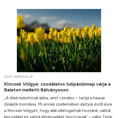
2023. MÁRCIUS 24.
Kincsek Völgye: csodálatos tulipánünnep várja a
Balaton melletti Bálványoson
„A lélek beköltözik abba, amit csinálsz – tartja a hawaii
őslakók mondása. Mi ennek szellemében építjük évről évre
a Kincsek Völgyét, hogy akik ellátogatnak hozzánk, valódi
kincsekkel és valódi élményekkel távozzanak” – vallja Timár