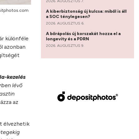
2026. AUGUSZTUS 7.
sitphotos.com
A kiberbiztonság új kulcsa: miből is áll
a SOC ténylegesen?
2026. AUGUSZTUS 6.
A bőrápolás új korszakát hozza el a
ár különféle
longevity és a PDRN
2026. AUGUSZTUS 9.
től azonban
gítségét
la-kezelés
rben lévő
asztin
ázza az
t élvezhetik
étegekig