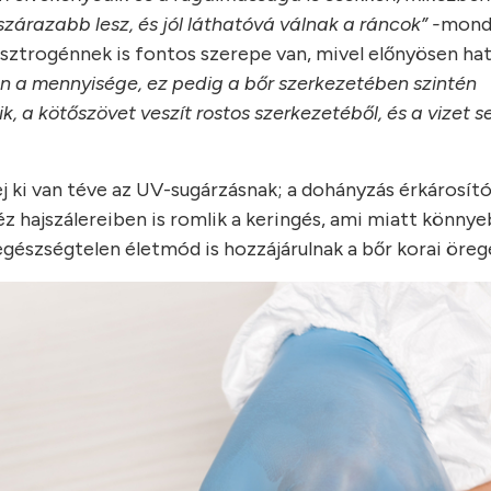
árazabb lesz, és jól láthatóvá válnak a ráncok” -
mond
sztrogénnek is fontos szerepe van, mivel előnyösen hat
 a mennyisége, ez pedig a bőr szerkezetében szintén
k, a kötőszövet veszít rostos szerkezetéből, és a vizet 
fej ki van téve az UV-sugárzásnak; a dohányzás érkárosít
kéz hajszálereiben is romlik a keringés, ami miatt könny
z egészségtelen életmód is hozzájárulnak a bőr korai öre