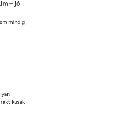
üm – jó
nem mindig
olyan
praktikusak