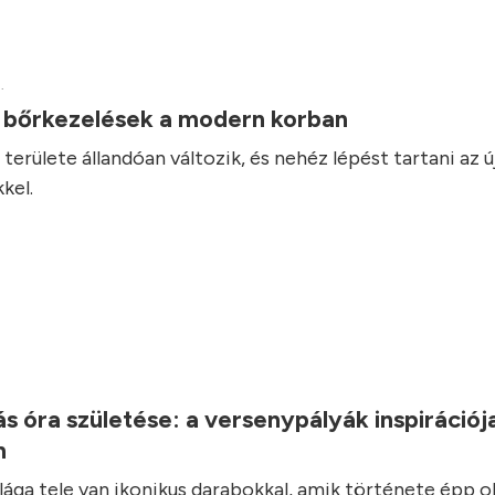
.
v bőrkezelések a modern korban
területe állandóan változik, és nehéz lépést tartani az ú
kel.
.
s óra születése: a versenypályák inspirációj
n
ilága tele van ikonikus darabokkal, amik története épp o