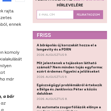
HÍRLEVELÉRE
 rajta.
FELIRATKOZOM
szetes
ából, ennek
FRISS
A bőrápolás új korszakát hozza el a
longevity és a PDRN
ben komoly
2026. AUGUSZTUS 9.
kialakulását
Mit jelentenek a tojásokon látható
milyen
számok? Nem minden tojás egyforma:
ezért érdemes figyelni a jelöléseket
kot
2026. AUGUSZTUS 9.
 ha már
Egészségügyi problémákról értekezik
a Bëlga és Janklovics Péter a közös
dalukban
, a bőr
2026. AUGUSZTUS 8.
 az
Az automata zsugorfóliázók előnye a
 a