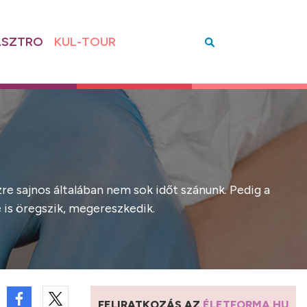
SZTRO
KUL-TOUR
ézre sajnos általában nem sok időt szánunk. Pedig a
 is öregszik, megereszkedik.
FELIRATKOZÁS AZ
ÉLETFORMA.HU