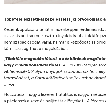
Többféle esztétikai kezeléssel is jól orvosolható 
Kezeink ápolására tehát mindenképpen érdemes időt sz
olajak és anti-aging készítmények is kaphatók kifeje
nem szabad csodát várni, ha már elkezdődött az öreg
kérni, aki segíthet a megoldásban.
„
Többféle megoldás létezik a kéz bőrének megfiatalí
vagy a hyaluronsavas töltés.
A Drakula-terápia sorá
vérlemezkékből olyan anyagok szabadulnak fel, melyek
termelődését, a fiatal kötőszöveti sejtek sebbe áram
orvos.
Hozzáteszi, hogy a lézeres fiatalítás is nagyon népsze
a páciensek a kezelés nyújtotta előnyöket.
„A lézeres