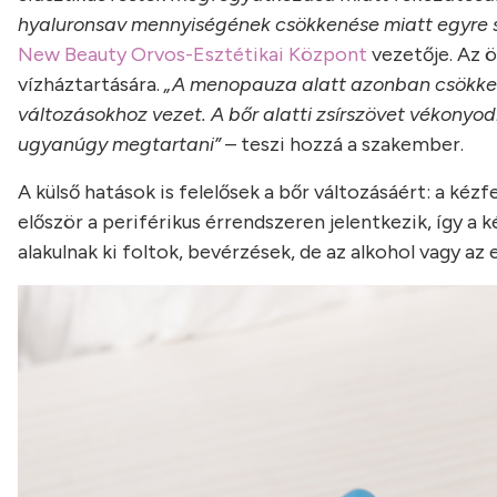
hyaluronsav mennyiségének csökkenése miatt egyre sz
New Beauty Orvos-Esztétikai Központ
vezetője. Az ö
vízháztartására.
„A menopauza alatt azonban csökken
változásokhoz vezet. A bőr alatti zsírszövet vékonyodi
ugyanúgy megtartani”
– teszi hozzá a szakember.
A külső hatások is felelősek a bőr változásáért: a kéz
először a periférikus érrendszeren jelentkezik, így a 
alakulnak ki foltok, bevérzések, de az alkohol vagy a