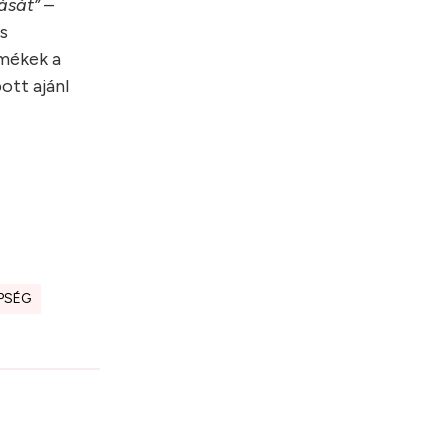
ását”
–
és
rmékek a
ott ajánl
PSÉG