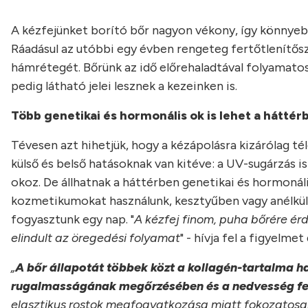
A kézfejünket borító bőr nagyon vékony, így könnyebbe
Ráadásul az utóbbi egy évben rengeteg fertőtlenítősz
hámrétegét. Bőrünk az idő előrehaladtával folyamato
pedig látható jelei lesznek a kezeinken is.
Több genetikai és hormonális ok is lehet a háttér
Tévesen azt hihetjük, hogy a kézápolásra kizárólag t
külső és belső hatásoknak van kitéve: a UV-sugárzás is
okoz. De állhatnak a háttérben genetikai és hormonál
kozmetikumokat használunk, kesztyűben vagy anélkül 
fogyasztunk egy nap. "
A kézfej finom, puha bőrére ér
elindult az öregedési folyamat
" - hívja fel a figyelme
„
A bőr állapotát többek közt a kollagén-tartalma 
rugalmasságának megőrzésében és a nedvesség fe
elasztikus rostok megfogyatkozása miatt fokozatosa