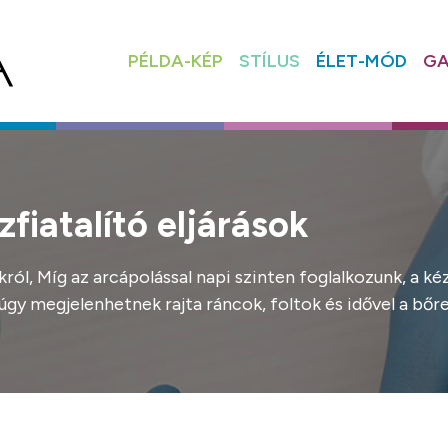
PÉLDA-KÉP
STÍLUS
ÉLET-MÓD
GA
fiatalító eljárások
nkról, Míg az arcápolással napi szinten foglalkozunk, a k
úgy megjelenhetnek rajta ráncok, foltok és idővel a bőre