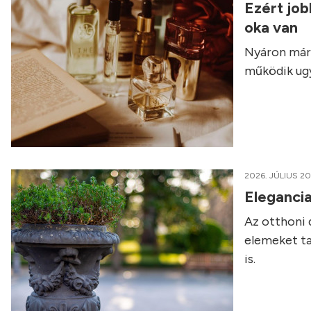
Ezért job
oka van
Nyáron már 
működik ugy
2026. JÚLIUS 20
Elegancia
Az otthoni 
elemeket ta
is.