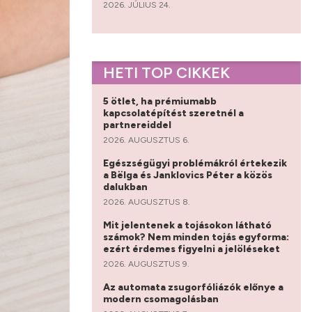
2026. JÚLIUS 24.
HETI TOP CIKKEK
5 ötlet, ha prémiumabb
kapcsolatépítést szeretnél a
partnereiddel
2026. AUGUSZTUS 6.
Egészségügyi problémákról értekezik
a Bëlga és Janklovics Péter a közös
dalukban
2026. AUGUSZTUS 8.
Mit jelentenek a tojásokon látható
számok? Nem minden tojás egyforma:
ezért érdemes figyelni a jelöléseket
2026. AUGUSZTUS 9.
Az automata zsugorfóliázók előnye a
modern csomagolásban