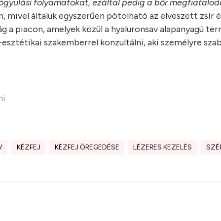
gyógyulási folyamatokat, ezáltal pedig a bőr megfiatalod
n, mivel általuk egyszerűen pótolható az elveszett zsír 
g a piacon, amelyek közül a hyaluronsav alapanyagú te
ztétikai szakemberrel konzultálni, aki személyre szab
ni
V
KÉZFEJ
KÉZFEJ ÖREGEDÉSE
LÉZERES KEZELÉS
SZÉ