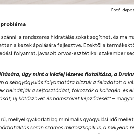
Fotó: depo
a probléma
ánni: a rendszeres hidratálás sokat segíthet, és ma m
zetten a kezek ápolására fejlesztve. Ezektől a termékek
edési folyamat, javasolt orvos-esztétikai szakember se
tására, úgy mint a kézfej lézeres fiatalítása, a Draku
n a sebgyógyulás folyamatára bízzuk a feladatot: a vé
 beindítják a sejtosztódást, fokozzák a kollagén és el
lását, új kötőszövet és hámszövet képződését”
– magyar
rű, mellyel gyakorlatilag minimális gyógyulási idő mellet
 bőrfiatalítás során számos mikroszkopikus, a mélyebb r