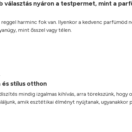
b választás nyáron a testpermet, mint a parf
reggel harminc fok van. Ilyenkor a kedvenc parfümöd 
anúgy, mint ősszel vagy télen.
.
 és stílus otthon
díszítés mindig izgalmas kihívás, arra törekszünk, hogy 
láljunk, amik esztétikai élményt nyújtanak, ugyanakkor 