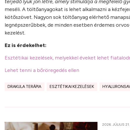
terjedő lyuk jön létre, amely stimulálja a megfelelő 
meséli. A töltőanyagokat is lehet alkalmazni a kézfeje
kötőszövet. Nagyon sok töltőanyag elérhető manapsá
legnépszerűbbek, de minden esetben érdemes orvos-es
kezelést.
Ez is érdekelhet:
Esztétikai kezelések, melyekkel éveket lehet fiatalod
Lehet tenni a bőröregedés ellen
DRAKULA TERÁPIA
ESZTÉTIKAI KEZELÉSEK
HYALURONSA
2026. JÚLIUS 21.