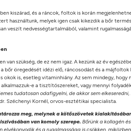
n kiszárad, és a ráncok, foltok is korán megjelenhetnek
ert használtunk, melyek igen csak kikezdik a bőr termé
san veszít nedvességtartalmából, valamint rugalmasság
ben
élen van szükség, de ez nem igaz. A kezünk az év egészé
 a bőr öregedését idézi elő, ráncosodást és a májfoltok 
is okok is, esetleg vitaminhiány. Az sem mindegy, hogy 
alkalmazzuk-e a tisztítószereket, vagy mennyi folyadé
demes tudatosan odafigyelni, de akkor sem elkeseredni,
t dr. Széchenyi Kornél, orvos-esztétikai specialista.
határozza meg, melynek a kötőszövetek kialakításában
lszívásában van komoly szerepe.
Bőrünk a kollagén és
n elvékonyodik és a rugalmassága is csökken, miközben