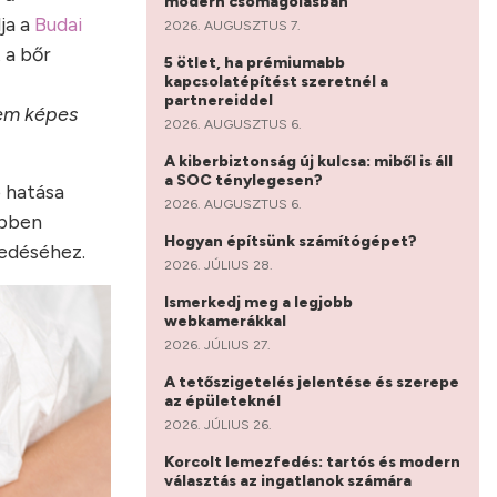
modern csomagolásban
ja a
Budai
2026. AUGUSZTUS 7.
 a bőr
5 ötlet, ha prémiumabb
kapcsolatépítést szeretnél a
partnereiddel
sem képes
2026. AUGUSZTUS 6.
A kiberbiztonság új kulcsa: miből is áll
a SOC ténylegesen?
ó hatása
2026. AUGUSZTUS 6.
ebben
Hogyan építsünk számítógépet?
gedéséhez.
2026. JÚLIUS 28.
Ismerkedj meg a legjobb
webkamerákkal
2026. JÚLIUS 27.
A tetőszigetelés jelentése és szerepe
az épületeknél
2026. JÚLIUS 26.
Korcolt lemezfedés: tartós és modern
választás az ingatlanok számára