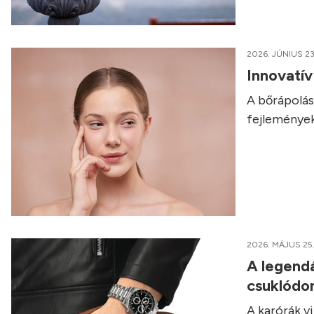
2026. JÚNIUS 23
Innovatí
A bőrápolás 
fejlemények
2026. MÁJUS 25
A legendá
csuklódo
A karórák v