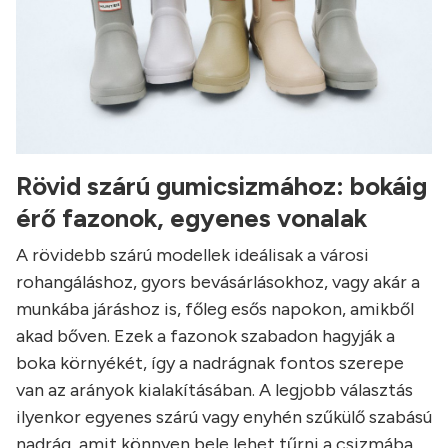
Rövid szárú gumicsizmához: bokáig
érő fazonok, egyenes vonalak
A rövidebb szárú modellek ideálisak a városi
rohangáláshoz, gyors bevásárlásokhoz, vagy akár a
munkába járáshoz is, főleg esős napokon, amikből
akad bőven. Ezek a fazonok szabadon hagyják a
boka környékét, így a nadrágnak fontos szerepe
van az arányok kialakításában. A legjobb választás
ilyenkor egyenes szárú vagy enyhén szűkülő szabású
nadrág, amit könnyen bele lehet tűrni a csizmába,