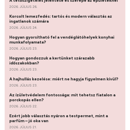
A tetőszigetelés jelentése és szerepe az épületeknél
2026. JÚLIUS 26.
Korcolt lemezfedés: tartós és modern választás az
ingatlanok számára
2026. JÚLIUS 24.
Hogyan gyorsítható fel a vendéglátóhelyek konyhai
munkafolyamata?
2026. JÚLIUS 23.
Hogyan gondozzuk a kertünket szárazabb
időszakokban?
2026. JÚLIUS 23.
A hajhullás kezelése: miért ne hagyja figyelmen kívül?
2026. JÚLIUS 23.
Az ízületvédelem fontossága: mit tehetsz fiatalon a
porckopás ellen?
2026. JÚLIUS 22.
Ezért jobb választás nyáron a testpermet, mint a
parfüm – jó oka van
2026. JÚLIUS 21.