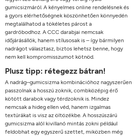
gumicsizmáról. A kényelmes online rendelésnek és
a gyors elérhetőségnek köszönhetően könnyedén
megtalálhatod a tökéletes párost a
gardróbodhoz. A CCC darabjai nemcsak
időjárásállók, hanem stílusosak is – így bármilyen
nadrágot választasz, biztos lehetsz benne, hogy
nem kell kompromisszumot kötnöd.
Plusz tipp: rétegezz bátran!
A nadrág–gumicsizma kombinációhoz nagyszerűen
passzolnak a hosszú zoknik, combközépig érő
kötött darabok vagy térdzoknik is. Mindez
nemcsak a hideg ellen véd, hanem izgalmas
textúrákat is visz az öltözékbe. A hosszúszárú
gumicsizma alól kivillanó mintás zokni például
feldobhat egy egyszerű szettet, miközben még