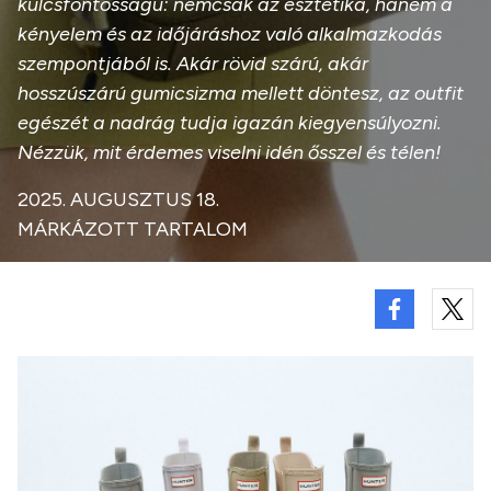
kulcsfontosságú: nemcsak az esztétika, hanem a
kényelem és az időjáráshoz való alkalmazkodás
szempontjából is. Akár rövid szárú, akár
hosszúszárú gumicsizma mellett döntesz, az outfit
egészét a nadrág tudja igazán kiegyensúlyozni.
Nézzük, mit érdemes viselni idén ősszel és télen!
2025. AUGUSZTUS 18.
MÁRKÁZOTT TARTALOM