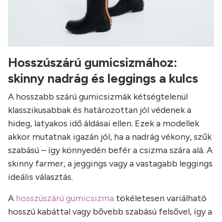
Hosszúszárú gumicsizmához:
skinny nadrág és leggings a kulcs
A hosszabb szárú gumicsizmák kétségtelenül
klasszikusabbak és határozottan jól védenek a
hideg, latyakos idő áldásai ellen. Ezek a modellek
akkor mutatnak igazán jól, ha a nadrág vékony, szűk
szabású – így könnyedén befér a csizma szára alá. A
skinny farmer, a jeggings vagy a vastagabb leggings
ideális választás.
A
hosszúszárú gumicsizma
tökéletesen variálható
hosszú kabáttal vagy bővebb szabású felsővel, így a