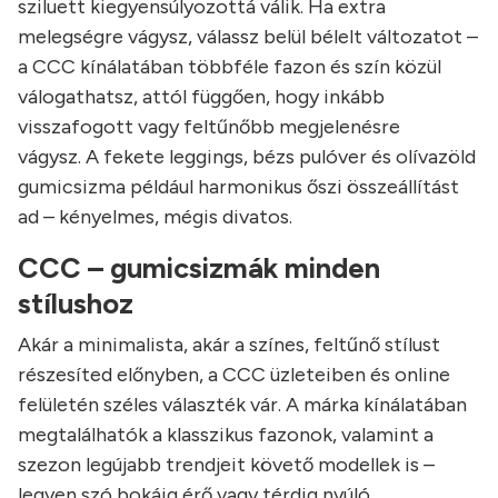
sziluett kiegyensúlyozottá válik. Ha extra
melegségre vágysz, válassz belül bélelt változatot –
a CCC kínálatában többféle fazon és szín közül
válogathatsz, attól függően, hogy inkább
visszafogott vagy feltűnőbb megjelenésre
vágysz. A fekete leggings, bézs pulóver és olívazöld
gumicsizma például harmonikus őszi összeállítást
ad – kényelmes, mégis divatos.
CCC – gumicsizmák minden
stílushoz
Akár a minimalista, akár a színes, feltűnő stílust
részesíted előnyben, a CCC üzleteiben és online
felületén széles választék vár. A márka kínálatában
megtalálhatók a klasszikus fazonok, valamint a
szezon legújabb trendjeit követő modellek is –
legyen szó bokáig érő vagy térdig nyúló