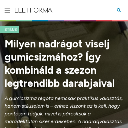
STÍLUS
Milyen nadrágot viselj
gumicsizmához? Így
kombináld a szezon
legtrendibb darabjaival
A gumicsizma régóta nemcsak praktikus választás,
hanem stíluselem is – ehhez viszont az is kell, hogy
pontosan tudjuk, mivel is párosítsuk a
maradéktalan siker érdekében. A nadrágválasztás