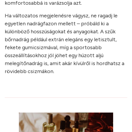
komfortosabbá is varázsolja azt.
Ha változatos megjelenésre vágysz, ne ragadj le
egyetlen nadrágfazon mellett – próbáld ki a
különböző hosszúságokat és anyagokat. A szűk
bőrnadrág például extrán elegáns egy letisztult,
fekete gumicsizmával, míg a sportosabb
összeállításokhoz jól jöhet egy húzott aljú
melegítőnadrág is, amit akár kívülről is hordhatsz a
rövidebb csizmákon.