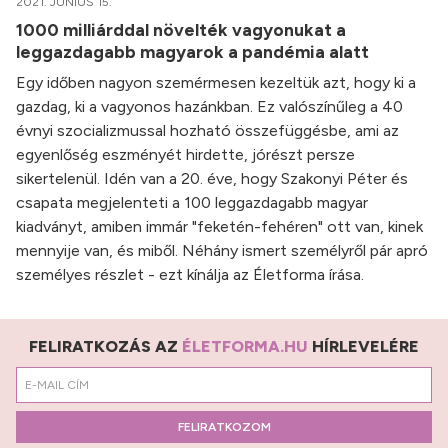
2021. JÚNIUS 15.
1000 milliárddal növelték vagyonukat a
leggazdagabb magyarok a pandémia alatt
Egy időben nagyon szemérmesen kezeltük azt, hogy ki a
gazdag, ki a vagyonos hazánkban. Ez valószínűleg a 40
évnyi szocializmussal hozható összefüggésbe, ami az
egyenlőség eszményét hirdette, jórészt persze
sikertelenül. Idén van a 20. éve, hogy Szakonyi Péter és
csapata megjelenteti a 100 leggazdagabb magyar
kiadványt, amiben immár "feketén-fehéren" ott van, kinek
mennyije van, és miből. Néhány ismert személyről pár apró
személyes részlet - ezt kínálja az Életforma írása.
FELIRATKOZÁS AZ
ÉLETFORMA.HU
HÍRLEVELÉRE
FELIRATKOZOM