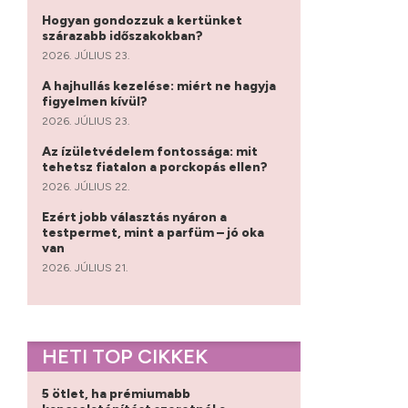
Hogyan gondozzuk a kertünket
szárazabb időszakokban?
2026. JÚLIUS 23.
A hajhullás kezelése: miért ne hagyja
figyelmen kívül?
2026. JÚLIUS 23.
Az ízületvédelem fontossága: mit
tehetsz fiatalon a porckopás ellen?
2026. JÚLIUS 22.
Ezért jobb választás nyáron a
testpermet, mint a parfüm – jó oka
van
2026. JÚLIUS 21.
HETI TOP CIKKEK
5 ötlet, ha prémiumabb