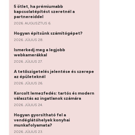
5 ötlet, ha prémiumabb
kapcsolatépítést szeretnél a
partnereiddel
2026. AUGUSZTUS 6.
Hogyan építsünk számítógépet?
2026. JÚLIUS 28.
Ismerkedj meg a legjobb
webkamerákkal
2026. JÚLIUS 27.
A tetőszigetelés jelentése és szerepe
az épületeknél
2026. JÚLIUS 26.
Korcolt lemezfedés: tartós és modern
választás az ingatlanok számára
2026. JÚLIUS 24.
Hogyan gyorsítható fel a
vendéglátóhelyek konyhai
munkafolyamata?
2026. JÚLIUS 23.