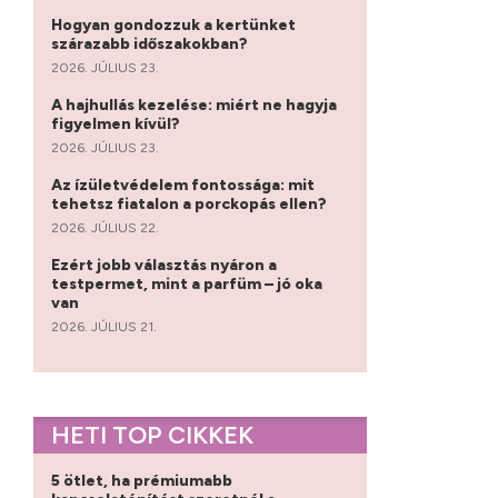
Hogyan gondozzuk a kertünket
szárazabb időszakokban?
2026. JÚLIUS 23.
A hajhullás kezelése: miért ne hagyja
figyelmen kívül?
2026. JÚLIUS 23.
Az ízületvédelem fontossága: mit
tehetsz fiatalon a porckopás ellen?
2026. JÚLIUS 22.
Ezért jobb választás nyáron a
testpermet, mint a parfüm – jó oka
van
2026. JÚLIUS 21.
HETI TOP CIKKEK
5 ötlet, ha prémiumabb