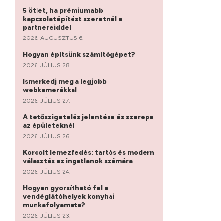
5 ötlet, ha prémiumabb
kapcsolatépítést szeretnél a
partnereiddel
2026. AUGUSZTUS 6.
Hogyan építsünk számítógépet?
2026. JÚLIUS 28.
Ismerkedj meg a legjobb
webkamerákkal
2026. JÚLIUS 27.
A tetőszigetelés jelentése és szerepe
az épületeknél
2026. JÚLIUS 26.
Korcolt lemezfedés: tartós és modern
választás az ingatlanok számára
2026. JÚLIUS 24.
Hogyan gyorsítható fel a
vendéglátóhelyek konyhai
munkafolyamata?
2026. JÚLIUS 23.