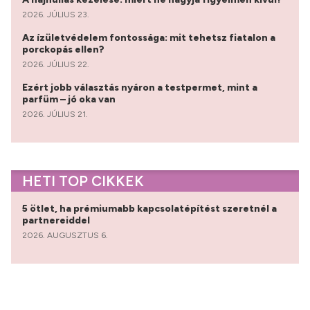
2026. JÚLIUS 23.
Az ízületvédelem fontossága: mit tehetsz fiatalon a
porckopás ellen?
2026. JÚLIUS 22.
Ezért jobb választás nyáron a testpermet, mint a
parfüm – jó oka van
2026. JÚLIUS 21.
HETI TOP CIKKEK
5 ötlet, ha prémiumabb kapcsolatépítést szeretnél a
partnereiddel
2026. AUGUSZTUS 6.