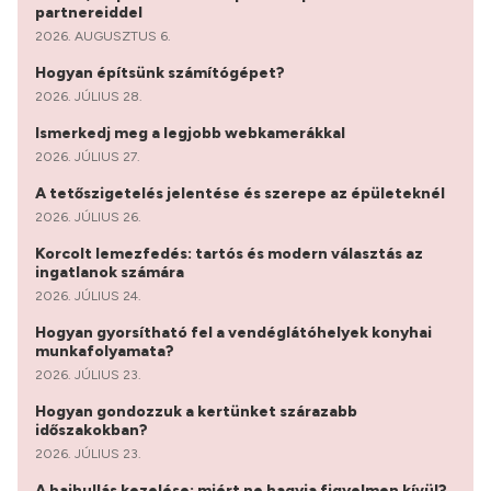
partnereiddel
2026. AUGUSZTUS 6.
Hogyan építsünk számítógépet?
2026. JÚLIUS 28.
Ismerkedj meg a legjobb webkamerákkal
2026. JÚLIUS 27.
A tetőszigetelés jelentése és szerepe az épületeknél
2026. JÚLIUS 26.
Korcolt lemezfedés: tartós és modern választás az
ingatlanok számára
2026. JÚLIUS 24.
Hogyan gyorsítható fel a vendéglátóhelyek konyhai
munkafolyamata?
2026. JÚLIUS 23.
Hogyan gondozzuk a kertünket szárazabb
időszakokban?
2026. JÚLIUS 23.
A hajhullás kezelése: miért ne hagyja figyelmen kívül?