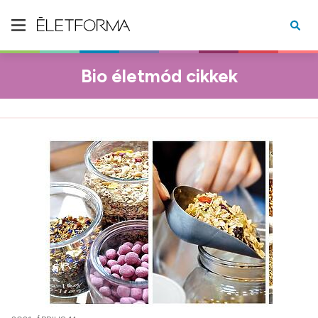
Bio életmód cikkek