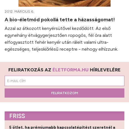
2012. MÁRCIUS 6.
A bio-életmód pokollá tette a házasságomat!
Azzal az átkozott kenyérsütővel kezdődött. Az első
egynehány étvágygerjesztően ropogós, fél óra alatt
elfogyasztott fehér kenyér után rálelt valami ultra-
egészséges, teljeskiőrlésű receptre - nehogy elhízzunk.
FELIRATKOZÁS AZ
ÉLETFORMA.HU
HÍRLEVELÉRE
FELIRATKOZOM
FRISS
5 ötlet, ha prémiumabb kapcsolatépítést szeretnél a