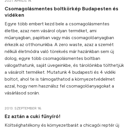
2021. ÁPRILIS 14.
Csomagolásmentes boltkörkép Budapesten és
vidéken
Egyre több embert kezd bele a csomagolásmentes
életbe, azaz nem vásárol olyan terméket, ami
műanyagban, papírban vagy más csomagolóanyagban
érkezik az otthonunkba. A zero waste, azaz a szemét
nélküli életmódra való törekvés már hazánkban sem új
dolog, egyre több csomagolásmentes boltban
válogathatunk, saját üvegeinkbe, és tárolóinkba tölthetjük
a vásárolt terméket. Mutatunk 4 budapesti és 4 vidéki
boltot, ahol te is támogathatod a környezetvédelmet
azzal, hogy nem használsz fel csomagolóanyagokat a
vásárlásod során.
2013. SZEPTEMBER 16.
Ez aztán a cuki fűnyíró!
Költséghatékony és környezetbarát a chicagói reptér új