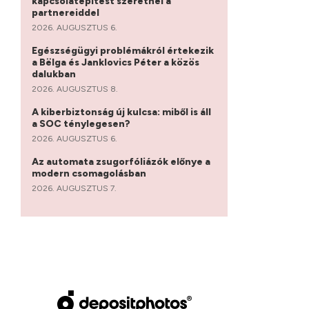
kapcsolatépítést szeretnél a
partnereiddel
2026. AUGUSZTUS 6.
Egészségügyi problémákról értekezik
a Bëlga és Janklovics Péter a közös
dalukban
2026. AUGUSZTUS 8.
A kiberbiztonság új kulcsa: miből is áll
a SOC ténylegesen?
2026. AUGUSZTUS 6.
Az automata zsugorfóliázók előnye a
modern csomagolásban
2026. AUGUSZTUS 7.