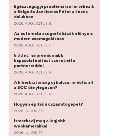
Egészségügyi problémákról értekezik
a Bëlga és Janklovics Péter a közös
dalukban
2026. AUGUSZTUS 8.
Az automata zsugorfóliázók előnye a
modern csomagolásban
2026. AUGUSZTUS 7.
5 ötlet, ha prémiumabb
kapcsolatépítést szeretnél a
partnereiddel
2026. AUGUSZTUS 6.
A kiberbiztonság új kulcsa: miből is áll
a SOC ténylegesen?
2026. AUGUSZTUS 6.
Hogyan építsünk számítógépet?
2026. JÚLIUS 28.
Ismerkedj meg a legjobb
webkamerákkal
2026. JÚLIUS 27.