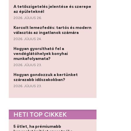
A tetőszigetelés jelentése és szerepe
az épületeknél
2026. JÚLIUS 26.
Korcolt lemezfedés: tartós és modern
választás az ingatlanok számára
2026. JÚLIUS 24.
Hogyan gyorsítható fel a
vendéglátóhelyek konyhai
munkafolyamata?
2026. JÚLIUS 23.
Hogyan gondozzuk a kertünket
szárazabb időszakokban?
2026. JÚLIUS 23.
HETI TOP CIKKEK
5 ötlet, ha prémiumabb