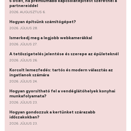
5 ötlet, ha prémiumabb kapcsolatépítést szeretnél a
partnereiddel
2026. AUGUSZTUS 6.
Hogyan építsünk számítógépet?
2026. JÚLIUS 28.
Ismerkedj meg a legjobb webkamerákkal
2026. JÚLIUS 27.
A tetőszigetelés jelentése és szerepe az épületeknél
2026. JÚLIUS 26.
Korcolt lemezfedés: tartós és modern választás az
ingatlanok számára
2026. JÚLIUS 24.
Hogyan gyorsítható fel a vendéglátóhelyek konyhai
munkafolyamata?
2026. JÚLIUS 23.
Hogyan gondozzuk a kertünket szárazabb
időszakokban?
2026. JÚLIUS 23.