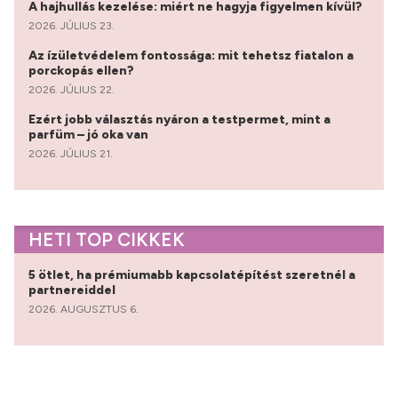
A hajhullás kezelése: miért ne hagyja figyelmen kívül?
2026. JÚLIUS 23.
Az ízületvédelem fontossága: mit tehetsz fiatalon a
porckopás ellen?
2026. JÚLIUS 22.
Ezért jobb választás nyáron a testpermet, mint a
parfüm – jó oka van
2026. JÚLIUS 21.
HETI TOP CIKKEK
5 ötlet, ha prémiumabb kapcsolatépítést szeretnél a
partnereiddel
2026. AUGUSZTUS 6.