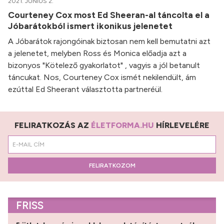
2021. JÚNIUS 2.
Courteney Cox most Ed Sheeran-al táncolta el a
Jóbarátokból ismert ikonikus jelenetet
A Jóbarátok rajongóinak biztosan nem kell bemutatni azt
a jelenetet, melyben Ross és Monica előadja azt a
bizonyos "Kötelező gyakorlatot" , vagyis a jól betanult
táncukat. Nos, Courteney Cox ismét nekilendült, ám
ezúttal Ed Sheerant választotta partneréül.
FELIRATKOZÁS AZ
ÉLETFORMA.HU
HÍRLEVELÉRE
FELIRATKOZOM
FRISS