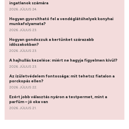
ingatlanok számára
2026. JÚLIUS 24.
Hogyan gyorsítható fel a vendéglátóhelyek konyhai
munkafolyamata?
2026. JÚLIUS 23.
Hogyan gondozzuk a kertünket szárazabb
időszakokban?
2026. JÚLIUS 23.
A hajhullás kezelése: miért ne hagyja figyelmen kívül?
2026. JÚLIUS 23.
Az ízületvédelem fontossága: mit tehetsz fiatalon a
porckopás ellen?
2026. JÚLIUS 22.
Ezért jobb választás nyáron a testpermet, mint a
parfüm – jó oka van
2026. JÚLIUS 21.