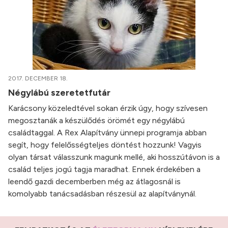
2017. DECEMBER 18.
Négylábú szeretetfutár
Karácsony közeledtével sokan érzik úgy, hogy szívesen
megosztanák a készülődés örömét egy négylábú
családtaggal. A Rex Alapítvány ünnepi programja abban
segít, hogy felelősségteljes döntést hozzunk! Vagyis
olyan társat válasszunk magunk mellé, aki hosszútávon is a
család teljes jogú tagja maradhat. Ennek érdekében a
leendő gazdi decemberben még az átlagosnál is
komolyabb tanácsadásban részesül az alapítványnál.