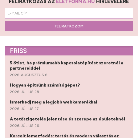
FELIRATKOZÁS AZ
ÉLETFORMA.HU
HÍRLEVELÉRE
FELIRATKOZOM
FRISS
5 ötlet, ha prémiumabb kapcsolatépítést szeretnél a
partnereiddel
2026. AUGUSZTUS 6.
Hogyan építsünk számítógépet?
2026. JÚLIUS 28.
Ismerkedj meg a legjobb webkamerákkal
2026. JÚLIUS 27.
A tetőszigetelés jelentése és szerepe az épületeknél
2026. JÚLIUS 26.
Korcolt lemezfedés: tartós és modern választás az