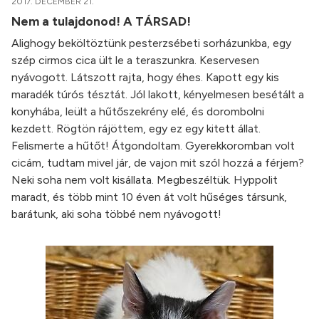
2017. DECEMBER 21.
Nem a tulajdonod! A TÁRSAD!
Alighogy beköltöztünk pesterzsébeti sorházunkba, egy
szép cirmos cica ült le a teraszunkra. Keservesen
nyávogott. Látszott rajta, hogy éhes. Kapott egy kis
maradék túrós tésztát. Jól lakott, kényelmesen besétált a
konyhába, leült a hűtőszekrény elé, és dorombolni
kezdett. Rögtön rájöttem, egy ez egy kitett állat.
Felismerte a hűtőt! Átgondoltam. Gyerekkoromban volt
cicám, tudtam mivel jár, de vajon mit szól hozzá a férjem?
Neki soha nem volt kisállata. Megbeszéltük. Hyppolit
maradt, és több mint 10 éven át volt hűséges társunk,
barátunk, aki soha többé nem nyávogott!