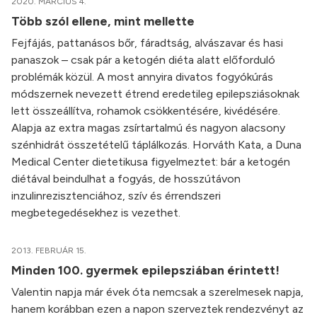
2020. MÁRCIUS 4.
Több szól ellene, mint mellette
Fejfájás, pattanásos bőr, fáradtság, alvászavar és hasi
panaszok – csak pár a ketogén diéta alatt előforduló
problémák közül. A most annyira divatos fogyókúrás
módszernek nevezett étrend eredetileg epilepsziásoknak
lett összeállítva, rohamok csökkentésére, kivédésére.
Alapja az extra magas zsírtartalmú és nagyon alacsony
szénhidrát összetételű táplálkozás. Horváth Kata, a Duna
Medical Center dietetikusa figyelmeztet: bár a ketogén
diétával beindulhat a fogyás, de hosszútávon
inzulinrezisztenciához, szív és érrendszeri
megbetegedésekhez is vezethet.
2013. FEBRUÁR 15.
Minden 100. gyermek epilepsziában érintett!
Valentin napja már évek óta nemcsak a szerelmesek napja,
hanem korábban ezen a napon szerveztek rendezvényt az