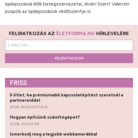
epilepsziával élők betegszervezetei, lévén Szent Valentin
püspök az epilepsziások védőszentje is.
FELIRATKOZÁS AZ
ÉLETFORMA.HU
HÍRLEVELÉRE
FELIRATKOZOM
FRISS
5 ötlet, ha prémiumabb kapcsolatépítést szeretnél a
partnereiddel
2026. AUGUSZTUS 6.
Hogyan építsünk számítógépet?
2026. JÚLIUS 28.
Ismerkedj meg a legjobb webkamerákkal