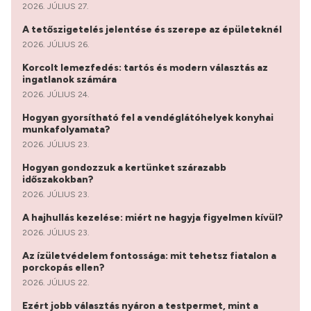
2026. JÚLIUS 27.
A tetőszigetelés jelentése és szerepe az épületeknél
2026. JÚLIUS 26.
Korcolt lemezfedés: tartós és modern választás az
ingatlanok számára
2026. JÚLIUS 24.
Hogyan gyorsítható fel a vendéglátóhelyek konyhai
munkafolyamata?
2026. JÚLIUS 23.
Hogyan gondozzuk a kertünket szárazabb
időszakokban?
2026. JÚLIUS 23.
A hajhullás kezelése: miért ne hagyja figyelmen kívül?
2026. JÚLIUS 23.
Az ízületvédelem fontossága: mit tehetsz fiatalon a
porckopás ellen?
2026. JÚLIUS 22.
Ezért jobb választás nyáron a testpermet, mint a