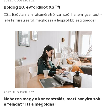
2022. AUGUSZTUS 25.
Boldog 20. évfordulót XS ™!
XS… Ezúttal nem ruhaméretről van szó, hanem igazi testi-
lelki felfrissülésről, méghozzá a legprofibb segítséggel!
2022. AUGUSZTUS 17.
Nehezen megy a koncentrálás, mert annyira sok
a feladat? Itt a megoldás!