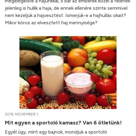
megelégedve a hajunkkal, s bár az emberek közel a felének
jelenleg is hullik a haja, de ennek ellenére szinte semmivel
nem kezeljük a hajvesztést. Ismerjük-e a hajhullás okait?
Mikor kóros az elvesztett haj mennyisége?
2016. NOVEMBER 1.
Mit egyen a sportoló kamasz? Van 6 ötletünk!
Egyél úgy, mint egy bajnok, mondjuk a sportoló