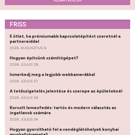
FELIRATKOZOM
FRISS
5 ötlet, ha prémiumabb kapcsolatépítést szeretnél a
partnereiddel
2026. AUGUSZTUS 6.
Hogyan építsünk számítógépet?
2026. JÚLIUS 28.
Ismerkedj meg a legjobb webkamerákkal
2026. JÚLIUS 27.
A tetőszigetelés jelentése és szerepe az épületeknél
2026. JÚLIUS 26.
Korcolt lemezfedés: tartós és modern választás az
ingatlanok számára
2026. JÚLIUS 24.
Hogyan gyorsítható fel a vendéglátóhelyek konyhai
munkafolyamata?