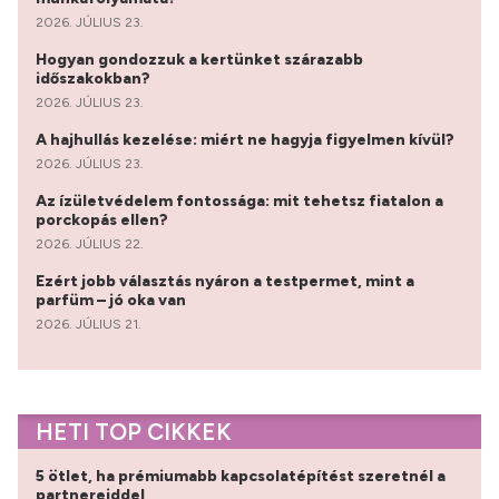
2026. JÚLIUS 23.
Hogyan gondozzuk a kertünket szárazabb
időszakokban?
2026. JÚLIUS 23.
A hajhullás kezelése: miért ne hagyja figyelmen kívül?
2026. JÚLIUS 23.
Az ízületvédelem fontossága: mit tehetsz fiatalon a
porckopás ellen?
2026. JÚLIUS 22.
Ezért jobb választás nyáron a testpermet, mint a
parfüm – jó oka van
2026. JÚLIUS 21.
HETI TOP CIKKEK
5 ötlet, ha prémiumabb kapcsolatépítést szeretnél a
partnereiddel