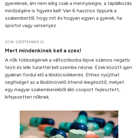
gyereknek, ám nem elég csak a mennyiségre, a táplálkozás
minőségére is figyelni kell! Van 6 hasznos tippünk a
szakembertől, hogy mit és hogyan egyen a gyerek, ha
sportol vagy versenyez.
2016. SZEPTEMBER 21.
Mert mindenkinek kell a szex!
A nők többségének a változókorba lépve számos negatív
testi és lelki tünettel kell szembe néznie. Ezek között igen
gyakran fordul elő a libidócsökkenés. Ehhez nyújthat
segítséget az a libidónövelő étrend-kiegészítő, melyet
egy magyar szakemberekből álló csoport fejlesztett,
kifejezetten nőknek.