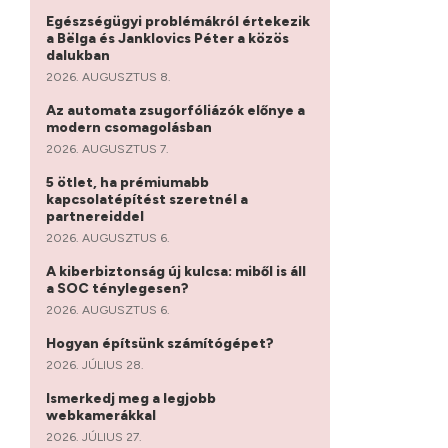
Egészségügyi problémákról értekezik
a Bëlga és Janklovics Péter a közös
dalukban
2026. AUGUSZTUS 8.
Az automata zsugorfóliázók előnye a
modern csomagolásban
2026. AUGUSZTUS 7.
5 ötlet, ha prémiumabb
kapcsolatépítést szeretnél a
partnereiddel
2026. AUGUSZTUS 6.
A kiberbiztonság új kulcsa: miből is áll
a SOC ténylegesen?
2026. AUGUSZTUS 6.
Hogyan építsünk számítógépet?
2026. JÚLIUS 28.
Ismerkedj meg a legjobb
webkamerákkal
2026. JÚLIUS 27.