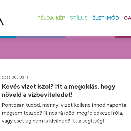
PÉLDA-KÉP
STÍLUS
ÉLET-MÓD
GA
2022. JÚLIUS 19.
Kevés vizet iszol? Itt a megoldás, hogy
növeld a vízbeviteledet!
Pontosan tudod, mennyi vizet kellene innod naponta,
mégsem teszed? Nincs rá időd, megfeledkezel róla,
vagy esetleg nem is kívánod? Itt a segítség!