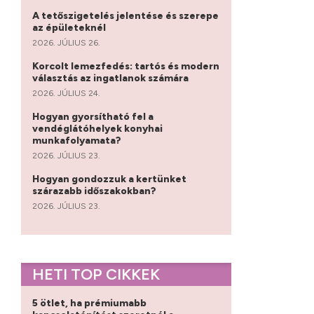
A tetőszigetelés jelentése és szerepe
az épületeknél
2026. JÚLIUS 26.
Korcolt lemezfedés: tartós és modern
választás az ingatlanok számára
2026. JÚLIUS 24.
Hogyan gyorsítható fel a
vendéglátóhelyek konyhai
munkafolyamata?
2026. JÚLIUS 23.
Hogyan gondozzuk a kertünket
szárazabb időszakokban?
2026. JÚLIUS 23.
HETI TOP CIKKEK
5 ötlet, ha prémiumabb