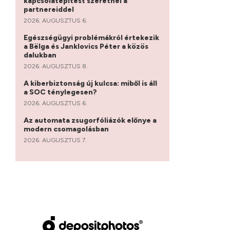
kapcsolatépítést szeretnél a
partnereiddel
2026. AUGUSZTUS 6.
Egészségügyi problémákról értekezik
a Bëlga és Janklovics Péter a közös
dalukban
2026. AUGUSZTUS 8.
A kiberbiztonság új kulcsa: miből is áll
a SOC ténylegesen?
2026. AUGUSZTUS 6.
Az automata zsugorfóliázók előnye a
modern csomagolásban
2026. AUGUSZTUS 7.