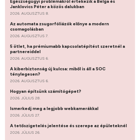
Egészségügyi problémákról értekezik a Bëlga és
Janklovics Péter a közös dalukban
2026. AUGUSZTUS 8.
Az automata zsugorfóliázók előnye a modern
csomagolásban
2026. AUGUSZTUS 7.
5 ötlet, ha prémiumabb kapcsolatépítést szeretnél a
partnereiddel
2026. AUGUSZTUS 6.
A kiberbiztonság új kulcsa: miből is áll a SOC
ténylegesen?
2026. AUGUSZTUS 6.
Hogyan építsünk számítógépet?
2026. JÚLIUS 28.
Ismerkedj meg a legjobb webkamerákkal
2026. JÚLIUS 27.
A tetőszigetelés jelentése és szerepe az épületeknél
2026. JÚLIUS 26.