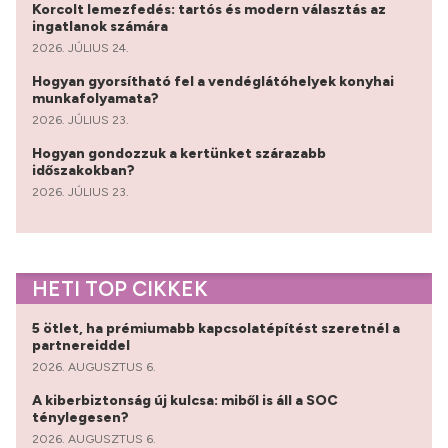
Korcolt lemezfedés: tartós és modern választás az
ingatlanok számára
2026. JÚLIUS 24.
Hogyan gyorsítható fel a vendéglátóhelyek konyhai
munkafolyamata?
2026. JÚLIUS 23.
Hogyan gondozzuk a kertünket szárazabb
időszakokban?
2026. JÚLIUS 23.
HETI TOP CIKKEK
5 ötlet, ha prémiumabb kapcsolatépítést szeretnél a
partnereiddel
2026. AUGUSZTUS 6.
A kiberbiztonság új kulcsa: miből is áll a SOC
ténylegesen?
2026. AUGUSZTUS 6.