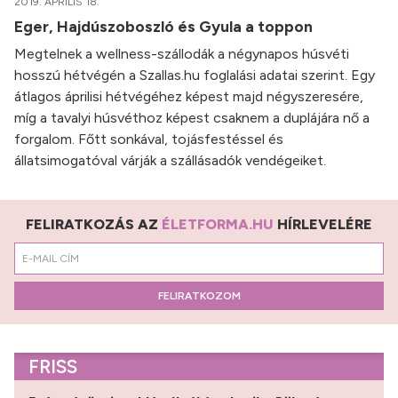
2019. ÁPRILIS 18.
Eger, Hajdúszoboszló és Gyula a toppon
Megtelnek a wellness-szállodák a négynapos húsvéti
hosszú hétvégén a Szallas.hu foglalási adatai szerint. Egy
átlagos áprilisi hétvégéhez képest majd négyszeresére,
míg a tavalyi húsvéthoz képest csaknem a duplájára nő a
forgalom. Főtt sonkával, tojásfestéssel és
állatsimogatóval várják a szállásadók vendégeiket.
FELIRATKOZÁS AZ
ÉLETFORMA.HU
HÍRLEVELÉRE
FELIRATKOZOM
FRISS