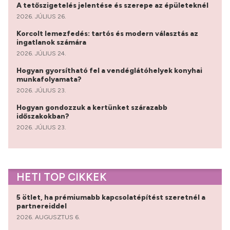
A tetőszigetelés jelentése és szerepe az épületeknél
2026. JÚLIUS 26.
Korcolt lemezfedés: tartós és modern választás az
ingatlanok számára
2026. JÚLIUS 24.
Hogyan gyorsítható fel a vendéglátóhelyek konyhai
munkafolyamata?
2026. JÚLIUS 23.
Hogyan gondozzuk a kertünket szárazabb
időszakokban?
2026. JÚLIUS 23.
HETI TOP CIKKEK
5 ötlet, ha prémiumabb kapcsolatépítést szeretnél a
partnereiddel
2026. AUGUSZTUS 6.