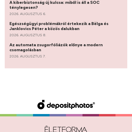
A kiberbiztonság új kulcsa: miből is áll a SOC
ténylegesen?
2026. AUGUSZTUS 6.
Egészségügyi problémákról értekezik a Bëlga és
Janklovics Péter a közös dalukban
2026. AUGUSZTUS 8.
Az automata zsugorfóliázók előnye a modern
csomagolásban
2026. AUGUSZTUS 7.