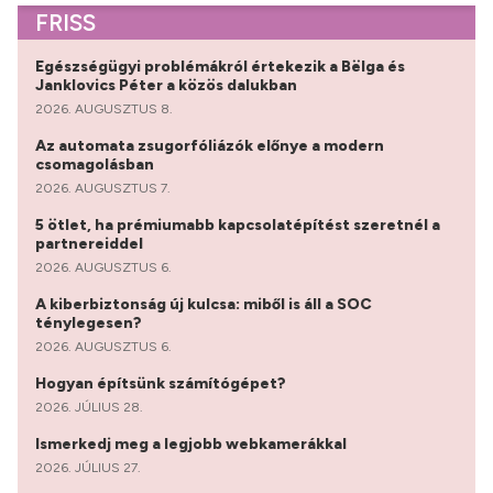
FRISS
Egészségügyi problémákról értekezik a Bëlga és
Janklovics Péter a közös dalukban
2026. AUGUSZTUS 8.
Az automata zsugorfóliázók előnye a modern
csomagolásban
2026. AUGUSZTUS 7.
5 ötlet, ha prémiumabb kapcsolatépítést szeretnél a
partnereiddel
2026. AUGUSZTUS 6.
A kiberbiztonság új kulcsa: miből is áll a SOC
ténylegesen?
2026. AUGUSZTUS 6.
Hogyan építsünk számítógépet?
2026. JÚLIUS 28.
Ismerkedj meg a legjobb webkamerákkal
2026. JÚLIUS 27.