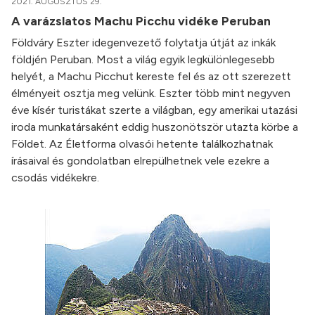
2021. AUGUSZTUS 29.
A varázslatos Machu Picchu vidéke Peruban
Földváry Eszter idegenvezető folytatja útját az inkák
földjén Peruban. Most a világ egyik legkülönlegesebb
helyét, a Machu Picchut kereste fel és az ott szerezett
élményeit osztja meg velünk. Eszter több mint negyven
éve kísér turistákat szerte a világban, egy amerikai utazási
iroda munkatársaként eddig huszonötször utazta körbe a
Földet. Az Életforma olvasói hetente találkozhatnak
írásaival és gondolatban elrepülhetnek vele ezekre a
csodás vidékekre.