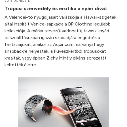
2015. JÚNIUS 17.
Trópusi szenvedély és erotika a nyári divat
A Velencei-tó nyugdíjasait varázsolja a Hawaii-szigetek
által inspirált Venice-sapkákra a BP Clothing legújabb
kollekciója. A márka tervezői vadonatúj tavaszi-nyári
összeállításukban igazán szabadjára engedték a
fantáziájukat, amikor az Aquincum márványát egy
snapbackre helyezték, a Füvészkertből trópusokat
kreáltak, vagy éppen Zichy Mihály pikáns sorozatát
keltették életre.