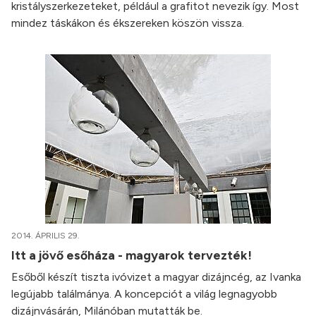
kristályszerkezeteket, például a grafitot nevezik így. Most
mindez táskákon és ékszereken köszön vissza.
2014. ÁPRILIS 29.
Itt a jövő esőháza - magyarok tervezték!
Esőből készít tiszta ivóvizet a magyar dizájncég, az Ivanka
legújabb találmánya. A koncepciót a világ legnagyobb
dizájnvásárán, Milánóban mutatták be.