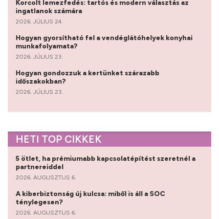
Korcolt lemezfedés: tartós és modern választás az
ingatlanok számára
2026. JÚLIUS 24.
Hogyan gyorsítható fel a vendéglátóhelyek konyhai
munkafolyamata?
2026. JÚLIUS 23.
Hogyan gondozzuk a kertünket szárazabb
időszakokban?
2026. JÚLIUS 23.
HETI TOP CIKKEK
5 ötlet, ha prémiumabb kapcsolatépítést szeretnél a
partnereiddel
2026. AUGUSZTUS 6.
A kiberbiztonság új kulcsa: miből is áll a SOC
ténylegesen?
2026. AUGUSZTUS 6.