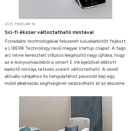
2015. FEBRUÁR 18.
Sci-fi ékszer változtatható mintával
Forradalmi technológiával felszerelt luxuskarkötőt fejleszt
a L!BER8 Technology nevű magyar startup csapat. A tago
arc névre keresztelt stílusos kiegészítő nagy újítása, hogy
az e-könyvolvasókból is ismert E Ink kijelzővel ellátott
karkötő mintája tetszés szerint változtatható. A viselő
aktuális ruhájához és hangulatához passzoló kép egy
mobil alkalmazás segítségével varázsolható át az ékszerre.