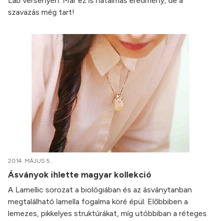
Lab versenyén. Már ez is hatalmas eredmény, de a
szavazás még tart!
2014. MÁJUS 5.
Ásványok ihlette magyar kollekció
A Lamellic sorozat a biológiában és az ásványtanban
megtalálható lamella fogalma köré épül. Előbbiben a
lemezes, pikkelyes struktúrákat, míg utóbbiban a réteges