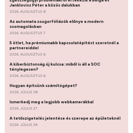
Egészségügyi problémákról értekezik a Bëlga és
Janklovics Péter a közös dalukban
2026. AUGUSZTUS 8.
Az automata zsugorfóliázók előnye a modern
csomagolásban
2026. AUGUSZTUS 7.
5 ötlet, ha prémiumabb kapcsolatépítést szeretnél a
partnereiddel
2026. AUGUSZTUS 6.
A kiberbiztonság új kulcsa: miből is áll a SOC
ténylegesen?
2026. AUGUSZTUS 6.
Hogyan építsünk számítógépet?
2026. JÚLIUS 28.
Ismerkedj meg a legjobb webkamerákkal
2026. JÚLIUS 27.
A tetőszigetelés jelentése és szerepe az épületeknél
2026. JÚLIUS 26.