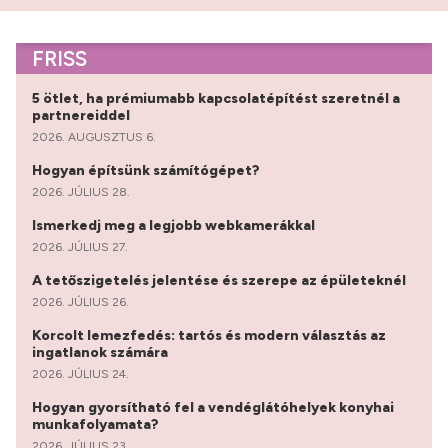
FRISS
5 ötlet, ha prémiumabb kapcsolatépítést szeretnél a
partnereiddel
2026. AUGUSZTUS 6.
Hogyan építsünk számítógépet?
2026. JÚLIUS 28.
Ismerkedj meg a legjobb webkamerákkal
2026. JÚLIUS 27.
A tetőszigetelés jelentése és szerepe az épületeknél
2026. JÚLIUS 26.
Korcolt lemezfedés: tartós és modern választás az
ingatlanok számára
2026. JÚLIUS 24.
Hogyan gyorsítható fel a vendéglátóhelyek konyhai
munkafolyamata?
2026. JÚLIUS 23.