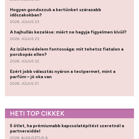
Hogyan gondozzuk a kertünket szárazabb
időszakokban?
2026. JÚLIUS 23.
A hajhullás kezelése: miért ne hagyja figyelmen kívül?
2026. JÚLIUS 23.
Az ízületvédelem fontossága: mit tehetsz fiatalon a
porckopás ellen?
2026. JÚLIUS 22.
Ezért jobb választás nyáron a testpermet, mint a
parfüm – jó oka van
2026. JÚLIUS 21.
HETI TOP CIKKEK
5 ötlet, ha prémiumabb kapcsolatépítést szeretnél a
partnereiddel
2026. AUGUSZTUS 6.