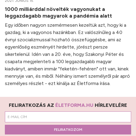
2021. JÚNIUS 15.
1000 milliárddal növelték vagyonukat a
leggazdagabb magyarok a pandémia alatt
Egy időben nagyon szemérmesen kezeltük azt, hogy ki a
gazdag, ki a vagyonos hazánkban. Ez valószínűleg a 40
évnyi szocializmussal hozható összefüggésbe, ami az
egyenlőség eszményét hirdette, jórészt persze
sikertelenül. Idén van a 20. éve, hogy Szakonyi Péter és
csapata megjelenteti a 100 leggazdagabb magyar
kiadványt, amiben immár "feketén-fehéren" ott van, kinek
mennyije van, és miből. Néhány ismert személyről pár apró
személyes részlet - ezt kínálja az Életforma írása.
FELIRATKOZÁS AZ
ÉLETFORMA.HU
HÍRLEVELÉRE
FELIRATKOZOM