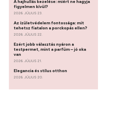
A hajhullás kezelése: miért ne hagyja
figyelmen kívül?
2026. JÚLIUS 23.
Az ízületvédelem fontossága: mit
tehetsz fiatalon a porckopás ellen?
2026. JÚLIUS 22.
Ezért jobb választás nyáron a
testpermet, mint a parfüm – jó oka
van
2026. JÚLIUS 21.
Elegancia és stílus otthon
2026. JÚLIUS 20.