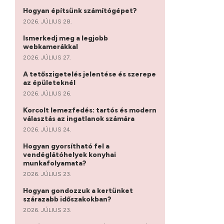
Hogyan építsünk számítógépet?
2026. JÚLIUS 28.
Ismerkedj meg a legjobb
webkamerákkal
2026. JÚLIUS 27.
A tetőszigetelés jelentése és szerepe
az épületeknél
2026. JÚLIUS 26.
Korcolt lemezfedés: tartós és modern
választás az ingatlanok számára
2026. JÚLIUS 24.
Hogyan gyorsítható fel a
vendéglátóhelyek konyhai
munkafolyamata?
2026. JÚLIUS 23.
Hogyan gondozzuk a kertünket
szárazabb időszakokban?
2026. JÚLIUS 23.