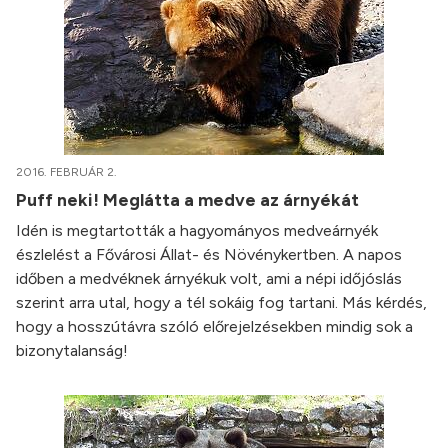
2016. FEBRUÁR 2.
Puff neki! Meglátta a medve az árnyékát
Idén is megtartották a hagyományos medveárnyék
észlelést a Fővárosi Állat- és Növénykertben. A napos
időben a medvéknek árnyékuk volt, ami a népi időjóslás
szerint arra utal, hogy a tél sokáig fog tartani. Más kérdés,
hogy a hosszútávra szóló előrejelzésekben mindig sok a
bizonytalanság!