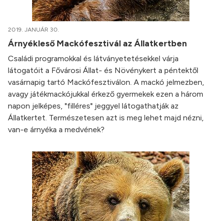
2019. JANUÁR 30.
Árnyékleső Mackófesztivál az Állatkertben
Családi programokkal és látványetetésekkel várja
látogatóit a Fővárosi Állat- és Növénykert a péntektől
vasárnapig tartó Mackófesztiválon. A mackó jelmezben,
avagy játékmackójukkal érkező gyermekek ezen a három
napon jelképes, "filléres" jeggyel látogathatják az
Állatkertet. Természetesen azt is meg lehet majd nézni,
van-e árnyéka a medvének?