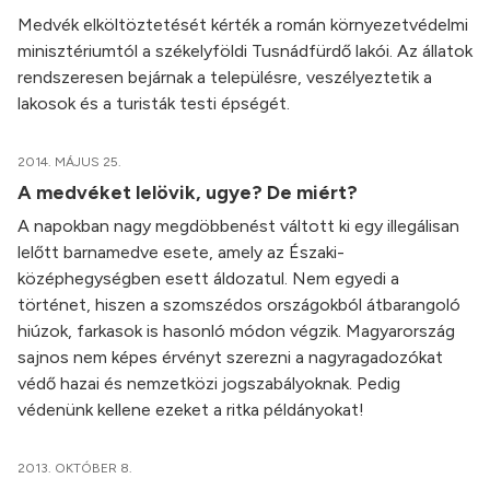
Medvék elköltöztetését kérték a román környezetvédelmi
minisztériumtól a székelyföldi Tusnádfürdő lakói. Az állatok
rendszeresen bejárnak a településre, veszélyeztetik a
lakosok és a turisták testi épségét.
2014. MÁJUS 25.
A medvéket lelövik, ugye? De miért?
A napokban nagy megdöbbenést váltott ki egy illegálisan
lelőtt barnamedve esete, amely az Északi-
középhegységben esett áldozatul. Nem egyedi a
történet, hiszen a szomszédos országokból átbarangoló
hiúzok, farkasok is hasonló módon végzik. Magyarország
sajnos nem képes érvényt szerezni a nagyragadozókat
védő hazai és nemzetközi jogszabályoknak. Pedig
védenünk kellene ezeket a ritka példányokat!
2013. OKTÓBER 8.