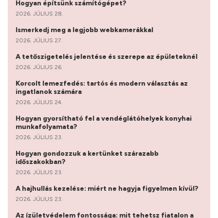
Hogyan építsünk számítógépet?
2026. JÚLIUS 28.
Ismerkedj meg a legjobb webkamerákkal
2026. JÚLIUS 27.
A tetőszigetelés jelentése és szerepe az épületeknél
2026. JÚLIUS 26.
Korcolt lemezfedés: tartós és modern választás az
ingatlanok számára
2026. JÚLIUS 24.
Hogyan gyorsítható fel a vendéglátóhelyek konyhai
munkafolyamata?
2026. JÚLIUS 23.
Hogyan gondozzuk a kertünket szárazabb
időszakokban?
2026. JÚLIUS 23.
A hajhullás kezelése: miért ne hagyja figyelmen kívül?
2026. JÚLIUS 23.
Az ízületvédelem fontossága: mit tehetsz fiatalon a