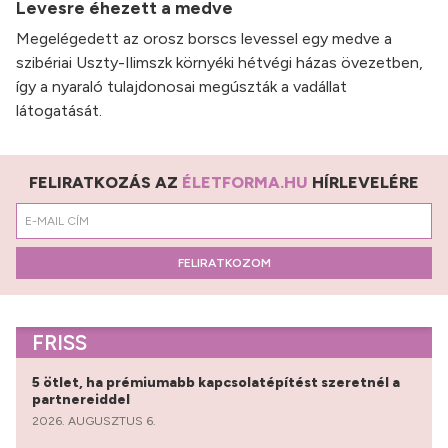
Levesre éhezett a medve
Megelégedett az orosz borscs levessel egy medve a
szibériai Uszty-Ilimszk környéki hétvégi házas övezetben,
így a nyaraló tulajdonosai megúszták a vadállat
látogatását.
FELIRATKOZÁS AZ
ÉLETFORMA.HU
HÍRLEVELÉRE
FELIRATKOZOM
FRISS
5 ötlet, ha prémiumabb kapcsolatépítést szeretnél a
partnereiddel
2026. AUGUSZTUS 6.