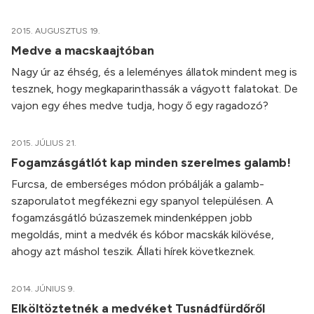
2015. AUGUSZTUS 19.
Medve a macskaajtóban
Nagy úr az éhség, és a leleményes állatok mindent meg is
tesznek, hogy megkaparinthassák a vágyott falatokat. De
vajon egy éhes medve tudja, hogy ő egy ragadozó?
2015. JÚLIUS 21.
Fogamzásgátlót kap minden szerelmes galamb!
Furcsa, de emberséges módon próbálják a galamb-
szaporulatot megfékezni egy spanyol településen. A
fogamzásgátló búzaszemek mindenképpen jobb
megoldás, mint a medvék és kóbor macskák kilövése,
ahogy azt máshol teszik. Állati hírek következnek.
2014. JÚNIUS 9.
Elköltöztetnék a medvéket Tusnádfürdőről