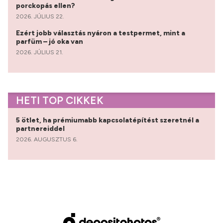
porckopás ellen?
2026. JÚLIUS 22.
Ezért jobb választás nyáron a testpermet, mint a
parfüm – jó oka van
2026. JÚLIUS 21.
HETI TOP CIKKEK
5 ötlet, ha prémiumabb kapcsolatépítést szeretnél a
partnereiddel
2026. AUGUSZTUS 6.