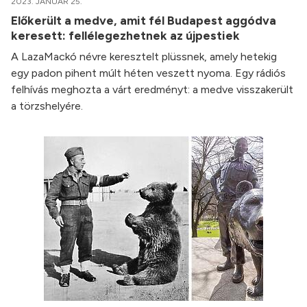
2023. JANUÁR 25.
Előkerült a medve, amit fél Budapest aggódva
keresett: fellélegezhetnek az újpestiek
A LazaMackó névre keresztelt plüssnek, amely hetekig
egy padon pihent múlt héten veszett nyoma. Egy rádiós
felhívás meghozta a várt eredményt: a medve visszakerült
a törzshelyére.