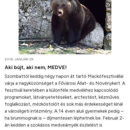
2016. JANUÁR 29.
Aki bújt, aki nem, MEDVE!
Szombattól keddig négy napon át tartó Mackófesztivállal
várja a nagyközönséget a Fővárosi Állat- és Növénykert. A
fesztivál keretében a különféle medvékhez kapcsolódó
programokat, látványetetéseket, arcfestést, kézműves
foglalkozást, mézkóstolót és sok más érdekességet kínál
a városligeti intézmény. A 14 éven aluli gyermekek pedig –
ha brummognak is – díjmentesen léphetnek be. Február 2-
án kedden a szokásos medveárnyék észlelést is