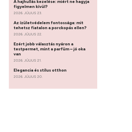
A hajhullás kezelése: miért ne hagyja
figyelmen kívül?
2026. JÚLIUS 23.
Az ízületvédelem fontossága: mit
tehetsz fiatalon a porckopás ellen?
2026. JÚLIUS 22.
Ezért jobb választás nyáron a
testpermet, mint a parfüm – jó oka
van
2026. JÚLIUS 21.
Elegancia és stílus otthon
2026. JÚLIUS 20.