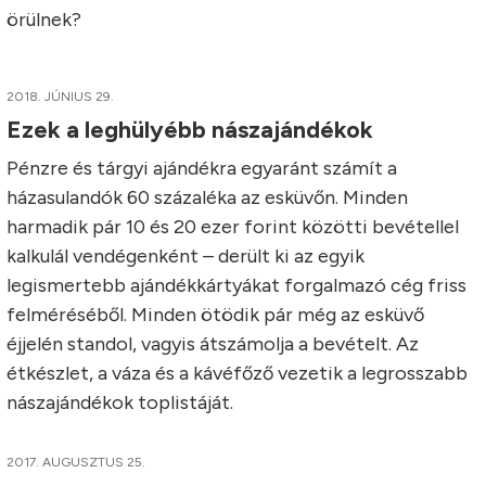
örüln
2018. JÚNIUS 29.
Ezek a leghülyébb nászajándékok
Pénzre és tárgyi ajándékra egyaránt számít a
házasulandók 60 százaléka az esküvőn. Minden
harmadik pár 10 és 20 ezer forint közötti bevétellel
kalkulál vendégenként – derült ki az egyik
legismertebb ajándékkártyákat forgalmazó cég friss
felméréséből. Minden ötödik pár még az esküvő
éjjelén standol, vagyis átszámolja a bevételt. Az
étkészlet, a váza és a kávéfőző vezetik a legrosszabb
nászajándékok toplistáját.
2017. AUGUSZTUS 25.