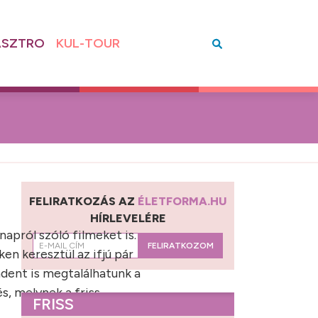
SZTRO
KUL-TOUR
FELIRATKOZÁS AZ
ÉLETFORMA.HU
HÍRLEVELÉRE
napról szóló filmeket is.
FELIRATKOZOM
n keresztül az ifjú pár
dent is megtalálhatunk a
s, melynek a friss
FRISS