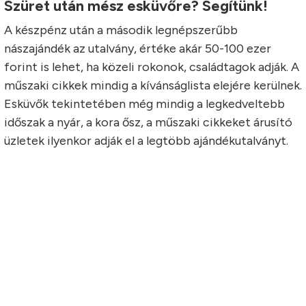
Szüret után mész esküvőre? Segítünk!
A készpénz után a második legnépszerűbb
nászajándék az utalvány, értéke akár 50-100 ezer
forint is lehet, ha közeli rokonok, családtagok adják. A
műszaki cikkek mindig a kívánságlista elejére kerülnek.
Esküvők tekintetében még mindig a legkedveltebb
időszak a nyár, a kora ősz, a műszaki cikkeket árusító
üzletek ilyenkor adják el a legtöbb ajándékutalványt.