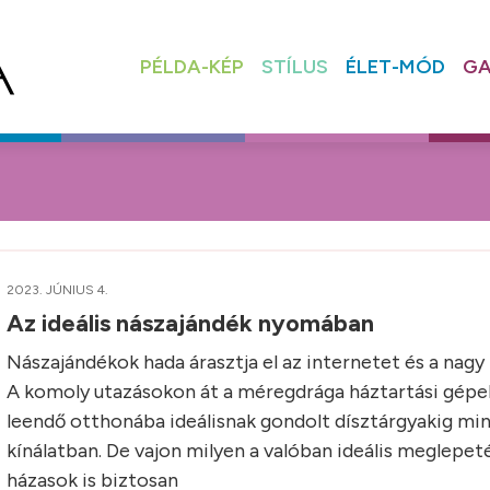
PÉLDA-KÉP
STÍLUS
ÉLET-MÓD
GA
2023. JÚNIUS 4.
Az ideális nászajándék nyomában
Nászajándékok hada árasztja el az internetet és a nagy 
A komoly utazásokon át a méregdrága háztartási gépeke
leendő otthonába ideálisnak gondolt dísztárgyakig min
kínálatban. De vajon milyen a valóban ideális meglepeté
házasok is biztosan