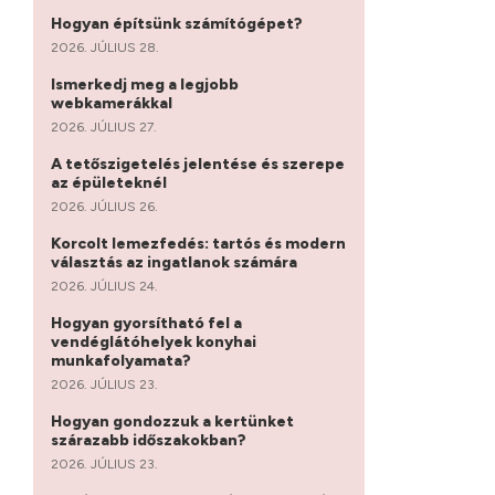
ek?
Hogyan építsünk számítógépet?
2026. JÚLIUS 28.
Ismerkedj meg a legjobb
webkamerákkal
2026. JÚLIUS 27.
A tetőszigetelés jelentése és szerepe
az épületeknél
2026. JÚLIUS 26.
Korcolt lemezfedés: tartós és modern
választás az ingatlanok számára
2026. JÚLIUS 24.
Hogyan gyorsítható fel a
vendéglátóhelyek konyhai
munkafolyamata?
2026. JÚLIUS 23.
Hogyan gondozzuk a kertünket
szárazabb időszakokban?
2026. JÚLIUS 23.