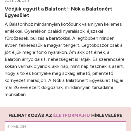
2021. JÚLIUS 5.
Védjük együtt a Balatont!- Nők a Balatonért
Egyesület
A Balatonhoz mindannyian kötődünk valamilyen kellemes
emlékkel. Gyerekkori családi nyaralások, éjszakai
fürdőzések, bulizás a barátokkal. A legtöbben minden
évben felkeressük a magyar tengert. Legtöbbször csak a
jót éljük meg a forró nyarakon. Ám akik ott élnek, a
Balaton árnyoldalait, nehézségeit is látják. És szerencsére
sokan vannak olyanok, akik nap, mint nap tesznek is azért,
hogy a tó és környéke még sokáig élhető, pihentető
környezet maradjon. A Nők a Balatonért Egyesület tagjai
már 26 éve ezért dolgoznak, mindannyian társadalmi
munkában.
FELIRATKOZÁS AZ
ÉLETFORMA.HU
HÍRLEVELÉRE