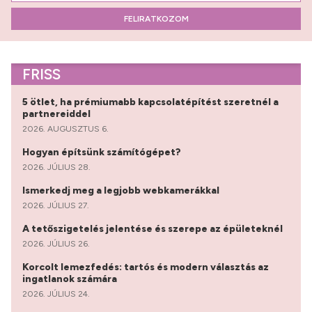
FELIRATKOZOM
FRISS
5 ötlet, ha prémiumabb kapcsolatépítést szeretnél a
partnereiddel
2026. AUGUSZTUS 6.
Hogyan építsünk számítógépet?
2026. JÚLIUS 28.
Ismerkedj meg a legjobb webkamerákkal
2026. JÚLIUS 27.
A tetőszigetelés jelentése és szerepe az épületeknél
2026. JÚLIUS 26.
Korcolt lemezfedés: tartós és modern választás az
ingatlanok számára
2026. JÚLIUS 24.