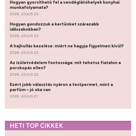
Hogyan gyorsítható fel a vendéglátóhelyek konyhai
munkafolyamata?
2026. JÚLIUS 23.
Hogyan gondozzuk a kertünket szárazabb
időszakokban?
2026. JÚLIUS 23.
A hajhullás kezelése: miért ne hagyja figyelmen kívül?
2026. JÚLIUS 23.
Az ízületvédelem fontossága: mit tehetsz fiatalon a
porckopás ellen?
2026. JÚLIUS 22.
Ezért jobb választás nyáron a testpermet, mint a
parfüm – jó oka van
2026. JÚLIUS 21.
HETI TOP CIKKEK