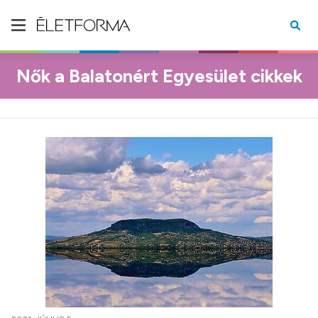
Nők a Balatonért Egyesület cikkek