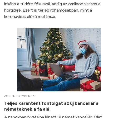
inkább a tüdőre fókuszál, addig az omikron variáns a
hörgőkre. Ezért is terjed rohamosabban, mint a
koronavírus előző mutánsai.
2021. DECEMBER 17.
Teljes karantént fontolgat az új kancellár a
németeknek a fa alá
A napokban hivatalba lépett új német kancellár, Olaf