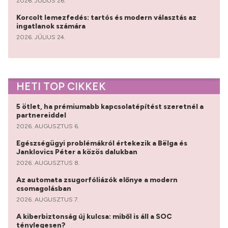
2026. JÚLIUS 26.
Korcolt lemezfedés: tartós és modern választás az
ingatlanok számára
2026. JÚLIUS 24.
HETI TOP CIKKEK
5 ötlet, ha prémiumabb kapcsolatépítést szeretnél a
partnereiddel
2026. AUGUSZTUS 6.
Egészségügyi problémákról értekezik a Bëlga és
Janklovics Péter a közös dalukban
2026. AUGUSZTUS 8.
Az automata zsugorfóliázók előnye a modern
csomagolásban
2026. AUGUSZTUS 7.
A kiberbiztonság új kulcsa: miből is áll a SOC
ténylegesen?