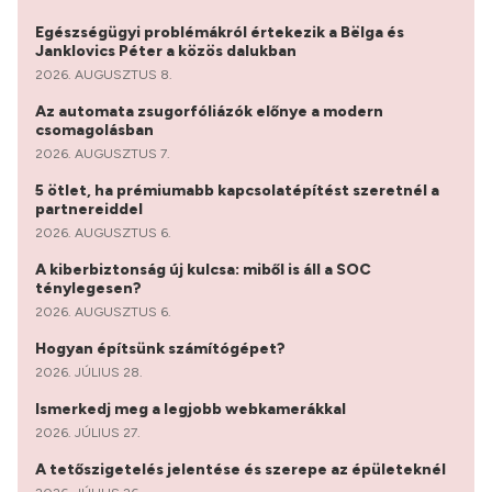
Egészségügyi problémákról értekezik a Bëlga és
Janklovics Péter a közös dalukban
2026. AUGUSZTUS 8.
Az automata zsugorfóliázók előnye a modern
csomagolásban
2026. AUGUSZTUS 7.
5 ötlet, ha prémiumabb kapcsolatépítést szeretnél a
partnereiddel
2026. AUGUSZTUS 6.
A kiberbiztonság új kulcsa: miből is áll a SOC
ténylegesen?
2026. AUGUSZTUS 6.
Hogyan építsünk számítógépet?
2026. JÚLIUS 28.
Ismerkedj meg a legjobb webkamerákkal
2026. JÚLIUS 27.
A tetőszigetelés jelentése és szerepe az épületeknél