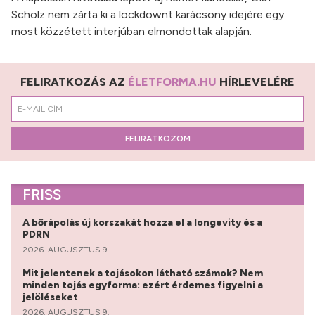
Scholz nem zárta ki a lockdownt karácsony idejére egy
most közzétett interjúban elmondottak alapján.
FELIRATKOZÁS AZ
ÉLETFORMA.HU
HÍRLEVELÉRE
FELIRATKOZOM
FRISS
A bőrápolás új korszakát hozza el a longevity és a
PDRN
2026. AUGUSZTUS 9.
Mit jelentenek a tojásokon látható számok? Nem
minden tojás egyforma: ezért érdemes figyelni a
jelöléseket
2026. AUGUSZTUS 9.