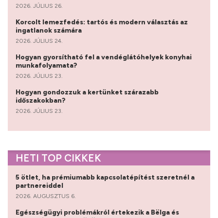
2026. JÚLIUS 26.
Korcolt lemezfedés: tartós és modern választás az
ingatlanok számára
2026. JÚLIUS 24.
Hogyan gyorsítható fel a vendéglátóhelyek konyhai
munkafolyamata?
2026. JÚLIUS 23.
Hogyan gondozzuk a kertünket szárazabb
időszakokban?
2026. JÚLIUS 23.
HETI TOP CIKKEK
5 ötlet, ha prémiumabb kapcsolatépítést szeretnél a
partnereiddel
2026. AUGUSZTUS 6.
Egészségügyi problémákról értekezik a Bëlga és