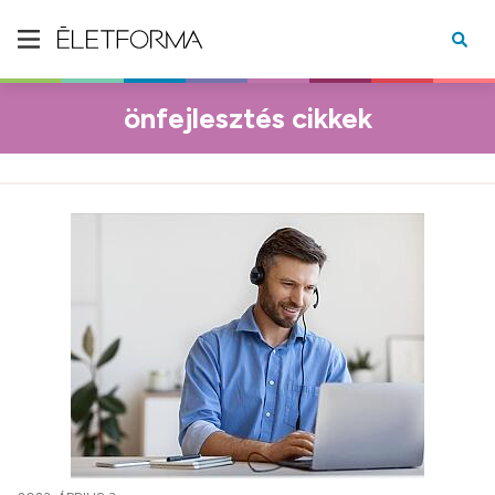
önfejlesztés cikkek