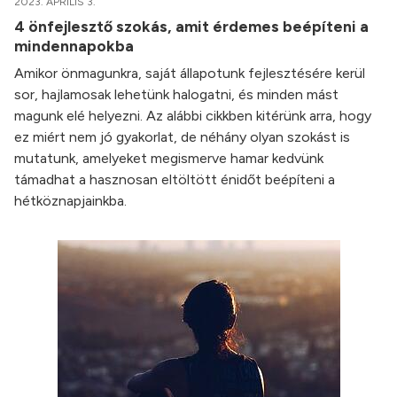
2023. ÁPRILIS 3.
4 önfejlesztő szokás, amit érdemes beépíteni a
mindennapokba
Amikor önmagunkra, saját állapotunk fejlesztésére kerül
sor, hajlamosak lehetünk halogatni, és minden mást
magunk elé helyezni. Az alábbi cikkben kitérünk arra, hogy
ez miért nem jó gyakorlat, de néhány olyan szokást is
mutatunk, amelyeket megismerve hamar kedvünk
támadhat a hasznosan eltöltött énidőt beépíteni a
hétköznapjainkba.