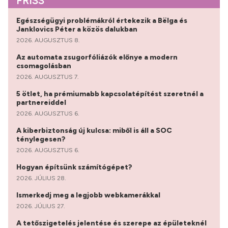
FRISS
Egészségügyi problémákról értekezik a Bëlga és
Janklovics Péter a közös dalukban
2026. AUGUSZTUS 8.
Az automata zsugorfóliázók előnye a modern
csomagolásban
2026. AUGUSZTUS 7.
5 ötlet, ha prémiumabb kapcsolatépítést szeretnél a
partnereiddel
2026. AUGUSZTUS 6.
A kiberbiztonság új kulcsa: miből is áll a SOC
ténylegesen?
2026. AUGUSZTUS 6.
Hogyan építsünk számítógépet?
2026. JÚLIUS 28.
Ismerkedj meg a legjobb webkamerákkal
2026. JÚLIUS 27.
A tetőszigetelés jelentése és szerepe az épületeknél