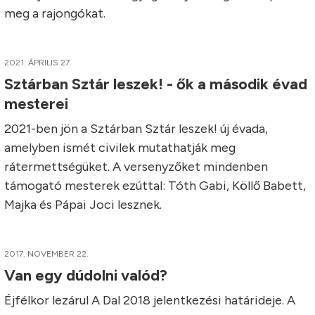
meg a rajongókat.
2021. ÁPRILIS 27.
Sztárban Sztár leszek! - ők a második évad
mesterei
2021-ben jön a Sztárban Sztár leszek! új évada,
amelyben ismét civilek mutathatják meg
rátermettségüket. A versenyzőket mindenben
támogató mesterek ezúttal: Tóth Gabi, Köllő Babett,
Majka és Pápai Joci lesznek.
2017. NOVEMBER 22.
Van egy dúdolni valód?
Éjfélkor lezárul A Dal 2018 jelentkezési határideje. A