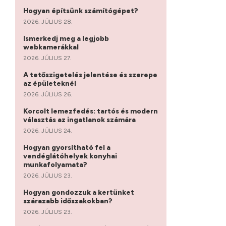
Hogyan építsünk számítógépet?
2026. JÚLIUS 28.
Ismerkedj meg a legjobb
webkamerákkal
2026. JÚLIUS 27.
A tetőszigetelés jelentése és szerepe
az épületeknél
2026. JÚLIUS 26.
Korcolt lemezfedés: tartós és modern
választás az ingatlanok számára
2026. JÚLIUS 24.
Hogyan gyorsítható fel a
vendéglátóhelyek konyhai
munkafolyamata?
2026. JÚLIUS 23.
Hogyan gondozzuk a kertünket
szárazabb időszakokban?
2026. JÚLIUS 23.