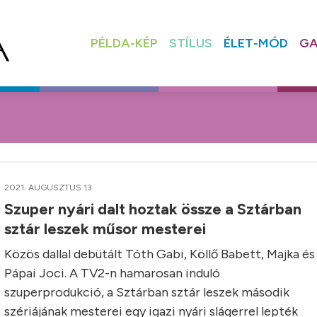
PÉLDA-KÉP
STÍLUS
ÉLET-MÓD
GA
2021. AUGUSZTUS 13.
Szuper nyári dalt hoztak össze a Sztárban
sztár leszek műsor mesterei
Közös dallal debütált Tóth Gabi, Köllő Babett, Majka és
Pápai Joci. A TV2-n hamarosan induló
szuperprodukció, a Sztárban sztár leszek második
szériájának mesterei egy igazi nyári slágerrel lepték