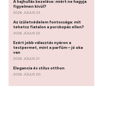
A hajhullás kezelése: miért ne hagyja
figyelmen kívül?
2026. JÚLIUS 23.
Az ízületvédelem fontossága: mit
tehetsz fiatalon a porckopás ellen?
2026. JÚLIUS 22.
Ezért jobb választás nyáron a
testpermet, mint a parfüm – jó oka
van
2026. JÚLIUS 21.
Elegancia és stílus otthon
2026. JÚLIUS 20.