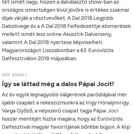
tét ismét nagy, hiszen a dalválasztó show-ban az
országos ismertségen kívül jövőre is értékes szakmai
díjak várják a résztvevőket. A Dal 2018 Legjobb
Dalszövege és a A Dal 2018 Felfedezettje elismerések
mellett ismét lesz online Akusztik Dalverseny,
valamint A Dal 2018 nyertese képviselheti
Magyarországot Lisszabonban a 63. Eurovíziós
Dalfesztiválon 2018 májusában.
2017. JÚLIUS 1.
Így se láttad még a dalos Pápai Jocit!
Az év egyik legnagyobb slágerének paródiájával mér
újabb csapást a rekeszizmunkra az Irigy Hónaljmirigy.
Varga Győző, a népszerű csapat tagja Pápai Joci
huszár mentéjét húzta magára, hogy az Euróvíziós
Dalfesztivál magyar favoritjának bőrébe bújjon. A klip