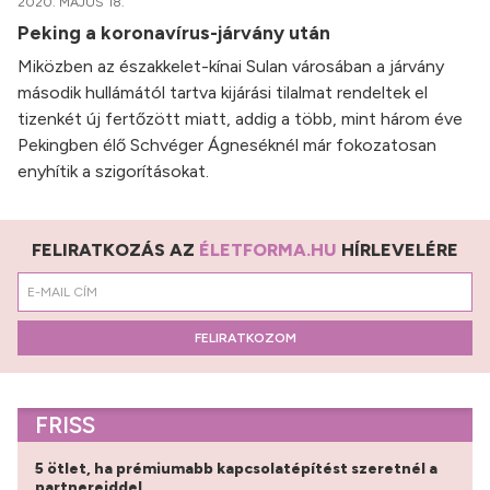
2020. MÁJUS 18.
Peking a koronavírus-járvány után
Miközben az északkelet-kínai Sulan városában a járvány
második hullámától tartva kijárási tilalmat rendeltek el
tizenkét új fertőzött miatt, addig a több, mint három éve
Pekingben élő Schvéger Ágneséknél már fokozatosan
enyhítik a szigorításokat.
FELIRATKOZÁS AZ
ÉLETFORMA.HU
HÍRLEVELÉRE
FELIRATKOZOM
FRISS
5 ötlet, ha prémiumabb kapcsolatépítést szeretnél a
partnereiddel