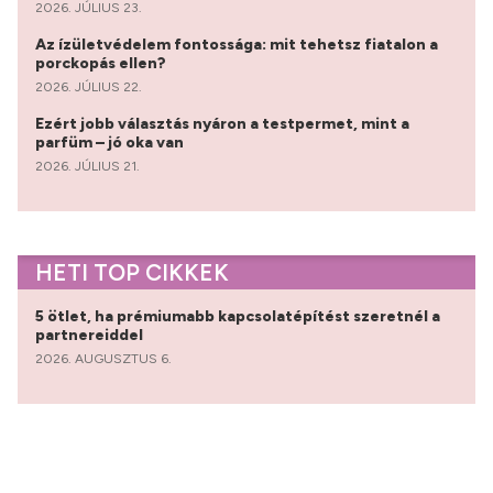
2026. JÚLIUS 23.
Az ízületvédelem fontossága: mit tehetsz fiatalon a
porckopás ellen?
2026. JÚLIUS 22.
Ezért jobb választás nyáron a testpermet, mint a
parfüm – jó oka van
2026. JÚLIUS 21.
HETI TOP CIKKEK
5 ötlet, ha prémiumabb kapcsolatépítést szeretnél a
partnereiddel
2026. AUGUSZTUS 6.