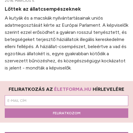
2016. MÁRCIUS 5.
Lőttek az állatcsempészeknek
A kutyák és a macskák nyilvántartásainak uniós
adatmegosztását kérte az Európai Parlament. A képviselők
szerint ezzel erősödhet a gyakran rosszul tenyésztett, és
betegségeket terjesztő háziállatok illegális kereskedelme
elleni fellépés. A háziállat-csempészet, beleértve a vad és
egzotikus állatokét is, egyre gyakrabban kötődik a
szervezett bűnözéshez, és közegészségügyi kockázatot
is jelent - mondták a képviselők.
FELIRATKOZÁS AZ
ÉLETFORMA.HU
HÍRLEVELÉRE
FELIRATKOZOM