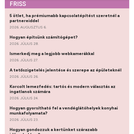
FRISS
5 ötlet, ha prémiumabb kapcsolatépítést szeretnél a
partnereiddel
2026. AUGUSZTUS 6.
Hogyan építsünk számítógépet?
2026. JÚLIUS 28.
Ismerkedj meg a legjobb webkamerákkal
2026. JÚLIUS 27.
A tetőszigetelés jelentése és szerepe az épületeknél
2026. JÚLIUS 26.
Korcolt lemezfedés: tartós és modern választás az
ingatlanok számára
2026. JÚLIUS 24.
Hogyan gyorsítható fel a vendéglátóhelyek konyhai
munkafolyamata?
2026. JÚLIUS 23.
Hogyan gondozzuk a kertünket szárazabb