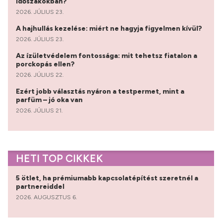
időszakokban?
2026. JÚLIUS 23.
A hajhullás kezelése: miért ne hagyja figyelmen kívül?
2026. JÚLIUS 23.
Az ízületvédelem fontossága: mit tehetsz fiatalon a
porckopás ellen?
2026. JÚLIUS 22.
Ezért jobb választás nyáron a testpermet, mint a
parfüm – jó oka van
2026. JÚLIUS 21.
HETI TOP CIKKEK
5 ötlet, ha prémiumabb kapcsolatépítést szeretnél a
partnereiddel
2026. AUGUSZTUS 6.