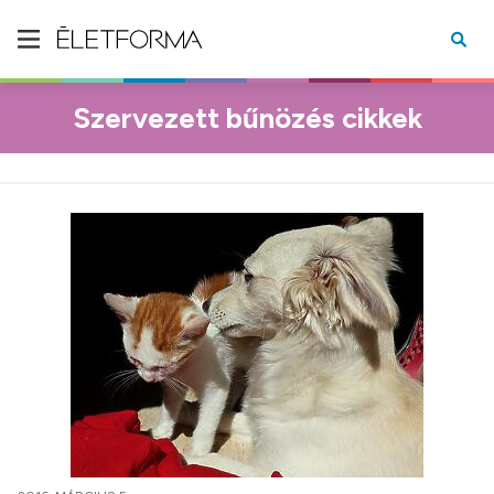
Szervezett bűnözés cikkek