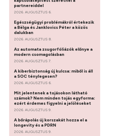
kapcsolatépítést szeretnél a
partnereiddel
2026. AUGUSZTUS 6.
Egészségügyi problémákról értekezik
a Bëlga és Janklovics Péter a közös
dalukban
2026. AUGUSZTUS 8.
Az automata zsugorfóliázók előnye a
modern csomagolásban
2026. AUGUSZTUS 7.
A kiberbiztonság új kulcsa: miből is áll
a SOC ténylegesen?
2026. AUGUSZTUS 6.
Mit jelentenek a tojásokon látható
számok? Nem minden tojás egyforma:
ezért érdemes figyelni a jelöléseket
2026. AUGUSZTUS 9.
A bőrápolás új korszakát hozza el a
longevity és a PDRN
2026. AUGUSZTUS 9.