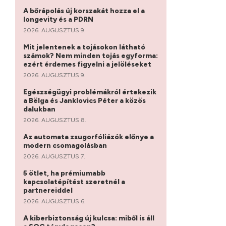
A bőrápolás új korszakát hozza el a
longevity és a PDRN
2026. AUGUSZTUS 9.
Mit jelentenek a tojásokon látható
számok? Nem minden tojás egyforma:
ezért érdemes figyelni a jelöléseket
2026. AUGUSZTUS 9.
Egészségügyi problémákról értekezik
a Bëlga és Janklovics Péter a közös
dalukban
2026. AUGUSZTUS 8.
Az automata zsugorfóliázók előnye a
modern csomagolásban
2026. AUGUSZTUS 7.
5 ötlet, ha prémiumabb
kapcsolatépítést szeretnél a
partnereiddel
2026. AUGUSZTUS 6.
A kiberbiztonság új kulcsa: miből is áll