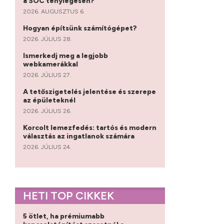
a SOC ténylegesen?
2026. AUGUSZTUS 6.
Hogyan építsünk számítógépet?
2026. JÚLIUS 28.
Ismerkedj meg a legjobb
webkamerákkal
2026. JÚLIUS 27.
A tetőszigetelés jelentése és szerepe
az épületeknél
2026. JÚLIUS 26.
Korcolt lemezfedés: tartós és modern
választás az ingatlanok számára
2026. JÚLIUS 24.
HETI TOP CIKKEK
5 ötlet, ha prémiumabb