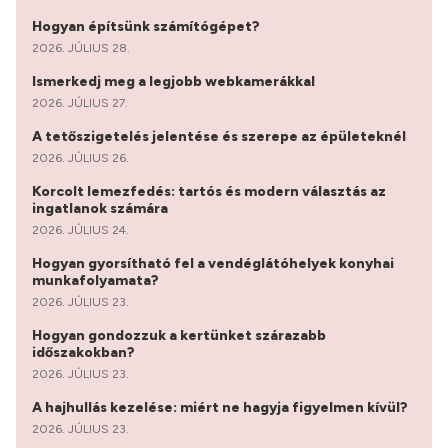
Hogyan építsünk számítógépet?
2026. JÚLIUS 28.
Ismerkedj meg a legjobb webkamerákkal
2026. JÚLIUS 27.
A tetőszigetelés jelentése és szerepe az épületeknél
2026. JÚLIUS 26.
Korcolt lemezfedés: tartós és modern választás az
ingatlanok számára
2026. JÚLIUS 24.
Hogyan gyorsítható fel a vendéglátóhelyek konyhai
munkafolyamata?
2026. JÚLIUS 23.
Hogyan gondozzuk a kertünket szárazabb
időszakokban?
2026. JÚLIUS 23.
A hajhullás kezelése: miért ne hagyja figyelmen kívül?
2026. JÚLIUS 23.