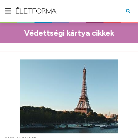
Védettségi kártya cikkek