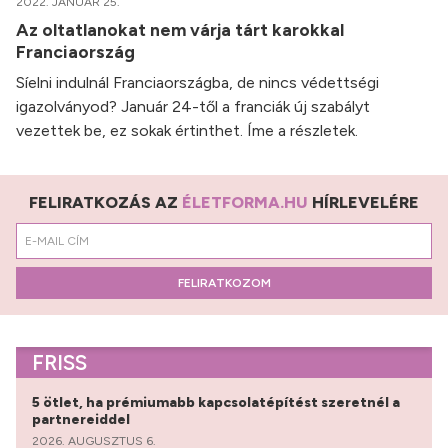
2022. JANUÁR 25.
Az oltatlanokat nem várja tárt karokkal
Franciaország
Síelni indulnál Franciaországba, de nincs védettségi
igazolványod? Január 24-től a franciák új szabályt
vezettek be, ez sokak értinthet. Íme a részletek.
FELIRATKOZÁS AZ
ÉLETFORMA.HU
HÍRLEVELÉRE
FELIRATKOZOM
FRISS
5 ötlet, ha prémiumabb kapcsolatépítést szeretnél a
partnereiddel
2026. AUGUSZTUS 6.