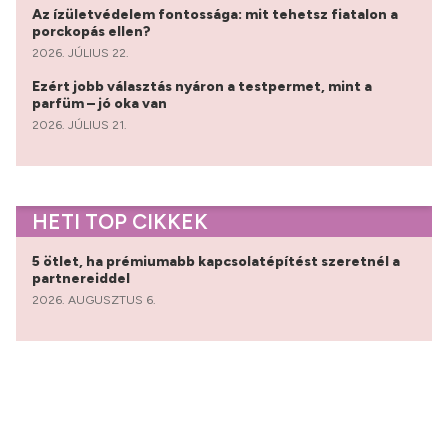
Az ízületvédelem fontossága: mit tehetsz fiatalon a
porckopás ellen?
2026. JÚLIUS 22.
Ezért jobb választás nyáron a testpermet, mint a
parfüm – jó oka van
2026. JÚLIUS 21.
HETI TOP CIKKEK
5 ötlet, ha prémiumabb kapcsolatépítést szeretnél a
partnereiddel
2026. AUGUSZTUS 6.